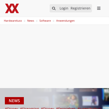
Login
Registrieren
Hardwareluxx
News
Software
Anwendungen
NEWS
#Disney
#Streaming
#Disney
#Fernsehen
#Jugendschutz