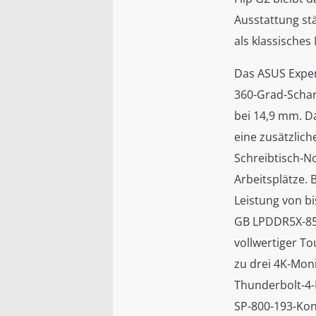
Ausstattung st
als klassisches
Das ASUS Exper
360-Grad-Schar
bei 14,9 mm. D
eine zusätzlich
Schreibtisch-N
Arbeitsplätze. 
Leistung von bi
GB LPDDR5X-8533
vollwertiger To
zu drei 4K-Mon
Thunderbolt-4-
SP-800-193-Kon