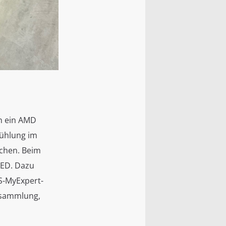
ASUS ExpertBook a
en ein AMD
Kühlung im
ichen. Beim
LED. Dazu
S-MyExpert-
ssammlung,