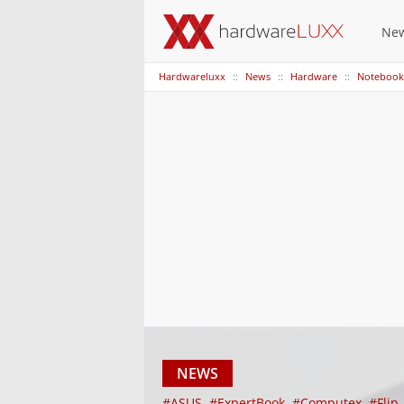
Ne
Hardwareluxx
News
Hardware
Notebook
NEWS
#ASUS
#ExpertBook
#Computex
#Flip