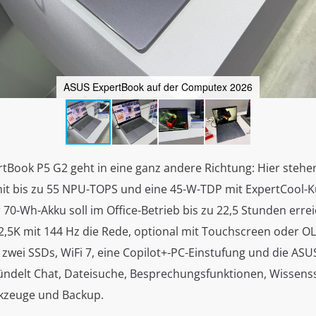
ASUS ExpertBook auf der Computex 2026
tBook P5 G2 geht in eine ganz andere Richtung: Hier steh
mit bis zu 55 NPU-TOPS und eine 45-W-TDP mit ExpertCool-
 70-Wh-Akku soll im Office-Betrieb bis zu 22,5 Stunden erre
 2,5K mit 144 Hz die Rede, optional mit Touchscreen oder O
zwei SSDs, WiFi 7, eine Copilot+-PC-Einstufung und die ASU
bündelt Chat, Dateisuche, Besprechungsfunktionen, Wissen
kzeuge und Backup.