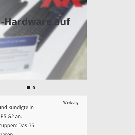
I-Hardware auf
0
Werbung
nd kündigte in
 P5 G2 an.
gruppen: Das B5
cheren