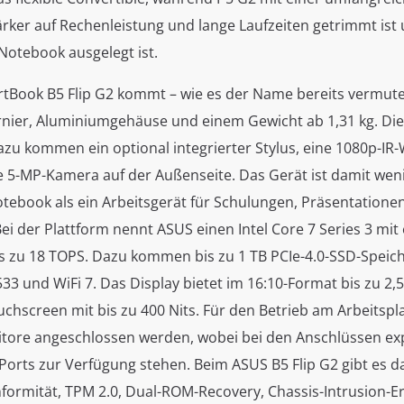
ärker auf Rechenleistung und lange Laufzeiten getrimmt ist
 Notebook ausgelegt ist.
tBook B5 Flip G2 kommt – wie es der Name bereits vermuten
nier, Aluminiumgehäuse und einem Gewicht ab 1,31 kg. Die
azu kommen ein optional integrierter Stylus, eine 1080p-I
e 5-MP-Kamera auf der Außenseite. Das Gerät ist damit weni
otebook als ein Arbeitsgerät für Schulungen, Präsentatione
Bei der Plattform nennt ASUS einen Intel Core 7 Series 3 mit
s zu 18 TOPS. Dazu kommen bis zu 1 TB PCIe-4.0-SSD-Speiche
 und WiFi 7. Das Display bietet im 16:10-Format bis zu 2,5
uchscreen mit bis zu 400 Nits. Für den Betrieb am Arbeitspl
itore angeschlossen werden, wobei bei den Anschlüssen expl
Ports zur Verfügung stehen. Beim ASUS B5 Flip G2 gibt es d
formität, TPM 2.0, Dual-ROM-Recovery, Chassis-Intrusion-