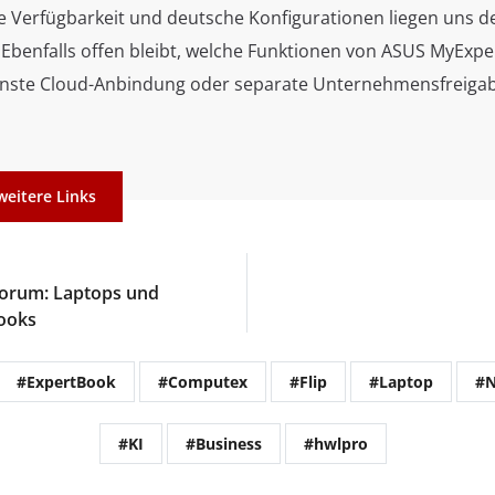
e Verfügbarkeit und deutsche Konfigurationen liegen uns de
 Ebenfalls offen bleibt, welche Funktionen von ASUS MyExper
nste Cloud-Anbindung oder separate Unternehmensfreigab
weitere Links
orum: Laptops und
ooks
#ExpertBook
#Computex
#Flip
#Laptop
#N
#KI
#Business
#hwlpro