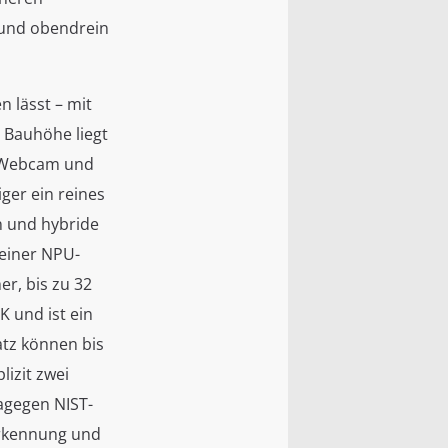
 und obendrein
 lässt – mit
 Bauhöhe liegt
R-Webcam und
ger ein reines
n und hybride
 einer NPU-
r, bis zu 32
K und ist ein
atz können bis
izit zwei
agegen NIST-
Erkennung und