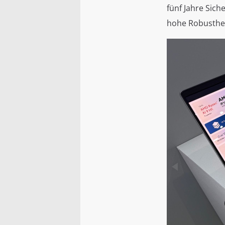
fünf Jahre Sic
hohe Robustheit