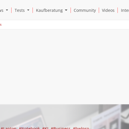
Open News Submenu
Open Tests Submenu
Open Kaufberatung Submenu
ws
Tests
Kaufberatung
Community
Videos
Inte
s
#Laptop
#Notebook
#KI
#Business
#hwlpro