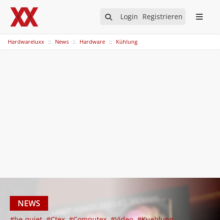
Login
Registrieren
Hardwareluxx
News
Hardware
Kühlung
NEWS
#be-quiet
#Ctex
#Computex
#Video
#Kuehlung