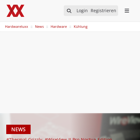
Login
Registrieren
Hardwareluxx
News
Hardware
Kühlung
NEWS
#Thermal-Grizzly
#WireView-II-Pro-Noctua-Edition