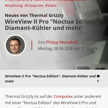
#Kuehlung
#Computex
#Video
Neues von Thermal Grizzly
WireView II Pro "Noctua Edition",
Diamant-Kühler und mehr
Von
Philipp Moosdorf
Montag, 08.06.2026 um 07:36 Uhr
WireView II Pro "Noctua Edition", Diamant-Kühler und
mehr
7
Thermal Grizzly ist auf der
Computex
unter anderem
mit einer "Noctua Edition" des WireView II Pro und