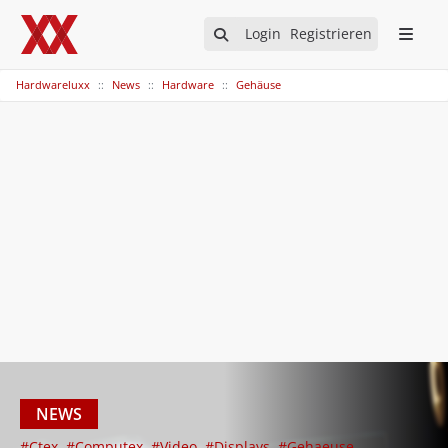
Login
Registrieren
Hardwareluxx
News
Hardware
Gehäuse
NEWS
#Ctex
#Computex
#Video
#Displays
#Gehaeuse