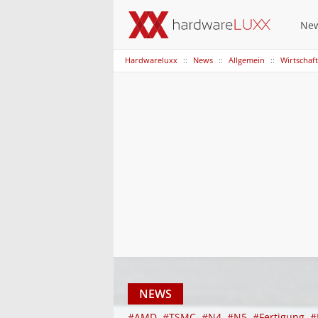
Ne
Hardwareluxx
News
Allgemein
Wirtschaft
NEWS
#AMD
#TSMC
#N4
#N5
#Fertigung
#