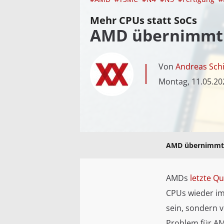
Mehr CPUs statt SoCs
AMD übernimmt f
Von
Andreas Schi
Montag, 11.05.20
AMD übernimmt f
AMDs
letzte Q
CPUs wieder im
sein, sondern 
Problem für AMD