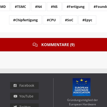
AMD
#TSMC
#N4
#N5
#Fertigung
#Found
#Chipfertigung
#CPU
#SoC
#Epyc
KOMMENTARE (9)
Facebook
YouTube
Gründungsmitglied der
European Hardware
Twitter