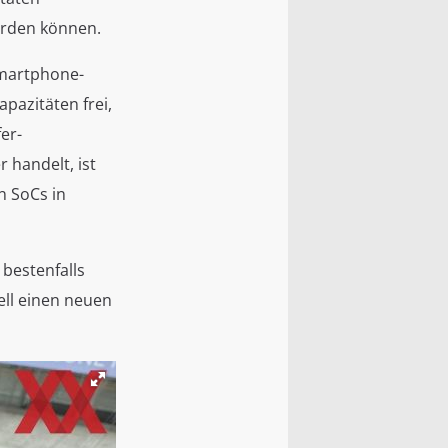
erden können.
Smartphone-
pazitäten frei,
er-
 handelt, ist
n SoCs in
bestenfalls
ell einen neuen