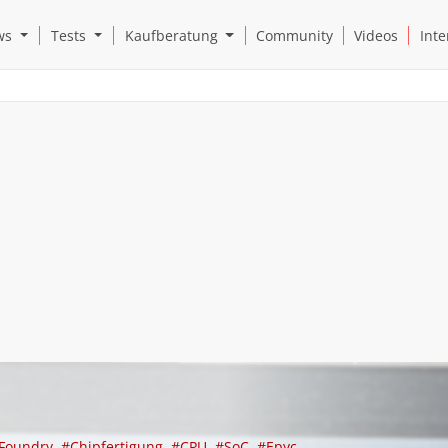
Open News Submenu
Open Tests Submenu
Open Kaufberatung Submenu
ws
Tests
Kaufberatung
Community
Videos
Inte
Foundry
#Chipfertigung
#CPU
#SoC
#Epyc