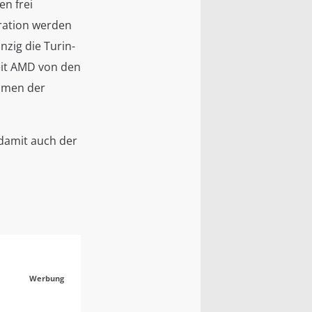
n frei
ration werden
nzig die Turin-
eit AMD von den
ahmen der
 damit auch der
Werbung