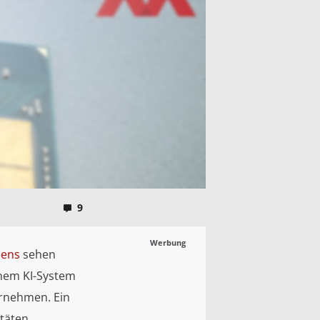
9
Werbung
mens
sehen
inem KI-System
ernehmen. Ein
itäten