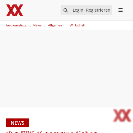
Login
Registrieren
Hardwareluxx
News
Allgemein
Wirtschaft
NEWS
#Sony
#TSMC
#Kamerasensoren
#Fertigung