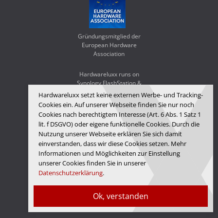
Gründungsmitglied der
European Hardware
Association
Hardwareluxx runs on
Synology FlashStation &
WD Red SA500
Hardwareluxx setzt keine externen Werbe- und Tracking-
Cookies ein. Auf unserer Webseite finden Sie nur noch
Cookies nach berechtigtem Interesse (Art. 6 Abs. 1 Satz 1
lit. f DSGVO) oder eigene funktionelle Cookies. Durch die
Nutzung unserer Webseite erklären Sie sich damit
einverstanden, dass wir diese Cookies setzen. Mehr
Informationen und Möglichkeiten zur Einstellung
unserer Cookies finden Sie in unserer
Datenschutzerklärung
.
Hardwareluxx Media GmbH
Ok, verstanden
© Copyright 2026 Hardwareluxx Media GmbH