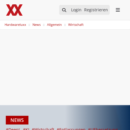
Login
Registrieren
Hardwareluxx
News
Allgemein
Wirtschaft
NEWS
#DeepL
#KI
#Wirtschaft
#Entlassungen
#UEbersetzung