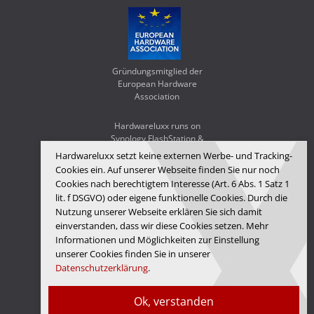
Gründungsmitglied der
European Hardware
Association
Hardwareluxx runs on
Synology FlashStation &
WD Red SA500
Hardwareluxx setzt keine externen Werbe- und Tracking-
Cookies ein. Auf unserer Webseite finden Sie nur noch
Cookies nach berechtigtem Interesse (Art. 6 Abs. 1 Satz 1
lit. f DSGVO) oder eigene funktionelle Cookies. Durch die
Nutzung unserer Webseite erklären Sie sich damit
einverstanden, dass wir diese Cookies setzen. Mehr
Informationen und Möglichkeiten zur Einstellung
unserer Cookies finden Sie in unserer
Datenschutzerklärung
.
Hardwareluxx Media GmbH
Ok, verstanden
© Copyright 2026 Hardwareluxx Media GmbH