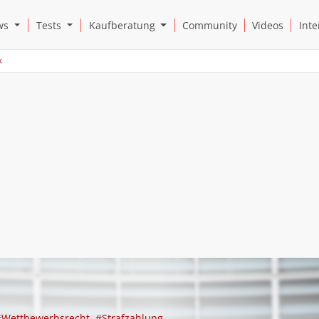
Open News Submenu
Open Tests Submenu
Open Kaufberatung Submenu
ws
Tests
Kaufberatung
Community
Videos
Inte
k
#Wettbewerbsrecht
#Strafzahlung