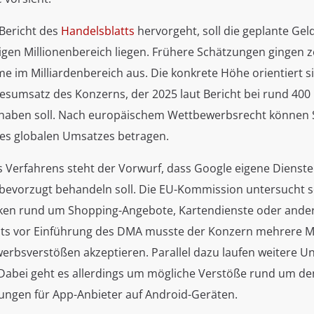
Bericht des
Handelsblatts
hervorgeht, soll die geplante Gel
igen Millionenbereich liegen. Frühere Schätzungen gingen z
e im Milliardenbereich aus. Die konkrete Höhe orientiert s
esumsatz des Konzerns, der 2025 laut Bericht bei rund 400 
 haben soll. Nach europäischem Wettbewerbsrecht können S
es globalen Umsatzes betragen.
 Verfahrens steht der Vorwurf, dass Google eigene Dienste
evorzugt behandeln soll. Die EU-Kommission untersucht se
iken rund um Shopping-Angebote, Kartendienste oder ande
its vor Einführung des DMA musste der Konzern mehrere Mi
rbsverstößen akzeptieren. Parallel dazu laufen weitere 
Dabei geht es allerdings um mögliche Verstöße rund um den
ungen für App-Anbieter auf Android-Geräten.