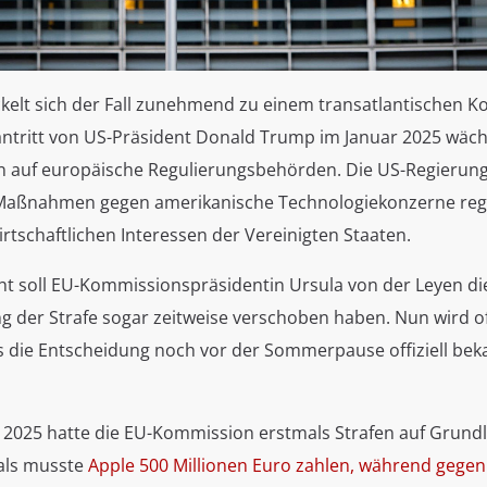
ckelt sich der Fall zunehmend zu einem transatlantischen K
ntritt von US-Präsident Donald Trump im Januar 2025 wäch
 auf europäische Regulierungsbehörden. Die US-Regierung k
Maßnahmen gegen amerikanische Technologiekonzerne reg
 wirtschaftlichen Interessen der Vereinigten Staaten.
ht soll EU-Kommissionspräsidentin Ursula von der Leyen di
ng der Strafe sogar zeitweise verschoben haben. Nun wird 
s die Entscheidung noch vor der Sommerpause offiziell be
il 2025 hatte die EU-Kommission erstmals Strafen auf Grun
als musste
Apple 500 Millionen Euro zahlen, während gegen