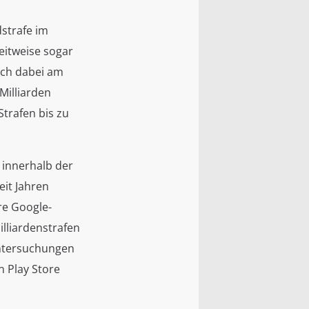
dstrafe im
eitweise sogar
ich dabei am
Milliarden
trafen bis zu
 innerhalb der
it Jahren
re Google-
lliardenstrafen
Untersuchungen
 Play Store