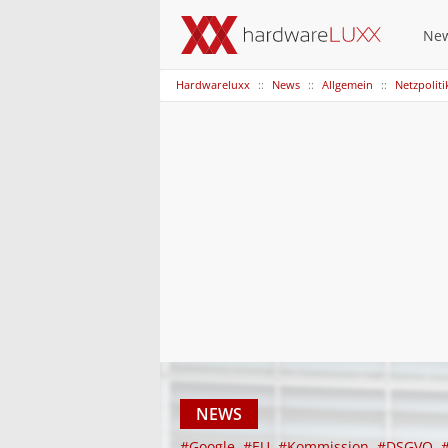
Ne
Hardwareluxx
News
Allgemein
Netzpoliti
NEWS
#Google
#EU
#Kommission
#DSGVO