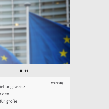
11
Werbung
ziehungsweise
n den
 für große