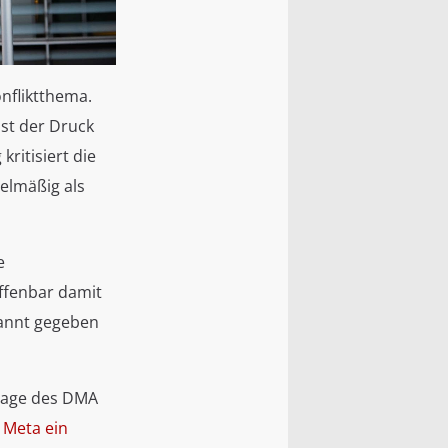
onfliktthema.
st der Druck
ritisiert die
elmäßig als
e
offenbar damit
kannt gegeben
dlage des DMA
 Meta ein