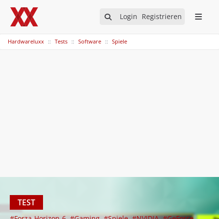
Login
Registrieren
Hardwareluxx
Tests
Software
Spiele
TEST
#Forza-Horizon-6
#Gaming
#Spiele
#NVIDIA
#GeForce