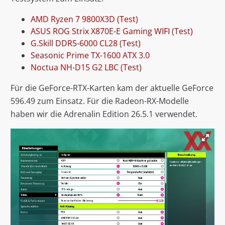
AMD Ryzen 7 9800X3D (Test)
ASUS ROG Strix X870E-E Gaming WIFI (Test)
G.Skill DDR5-6000 CL28 (Test)
Seasonic Prime TX-1600 ATX 3.0
Noctua NH-D15 G2 LBC (Test)
Für die GeForce-RTX-Karten kam der aktuelle GeForce
596.49 zum Einsatz. Für die Radeon-RX-Modelle
haben wir die Adrenalin Edition 26.5.1 verwendet.