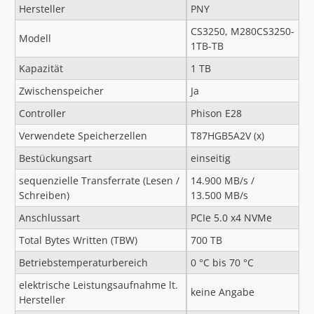
Hersteller
PNY
CS3250, M280CS3250-
Modell
1TB-TB
Kapazität
1 TB
Zwischenspeicher
Ja
Controller
Phison E28
Verwendete Speicherzellen
T87HGB5A2V (x)
Bestückungsart
einseitig
sequenzielle Transferrate (Lesen /
14.900 MB/s /
Schreiben)
13.500 MB/s
Anschlussart
PCIe 5.0 x4 NVMe
Total Bytes Written (TBW)
700 TB
Betriebstemperaturbereich
0 °C bis 70 °C
elektrische Leistungsaufnahme lt.
keine Angabe
Hersteller