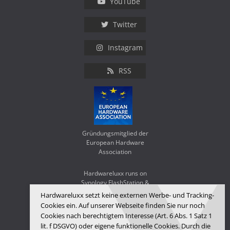
YouTube
Twitter
Instagram
RSS
Gründungsmitglied der
European Hardware
Association
Hardwareluxx runs on
Synology FlashStation &
WD Red SA500
Hardwareluxx setzt keine externen Werbe- und Tracking-
Cookies ein. Auf unserer Webseite finden Sie nur noch
Cookies nach berechtigtem Interesse (Art. 6 Abs. 1 Satz 1
lit. f DSGVO) oder eigene funktionelle Cookies. Durch die