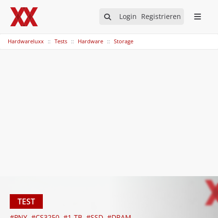
Login
Registrieren
Hardwareluxx
Tests
Hardware
Storage
TEST
#PNY
#CS3250
#1-TB
#SSD
#DRAM