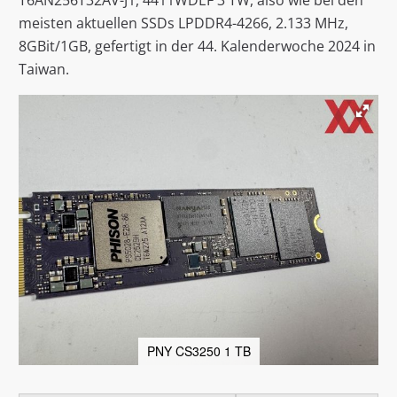
T6AN256T32AV-J1, 4411WDEF 3 TW, also wie bei den
meisten aktuellen SSDs LPDDR4-4266, 2.133 MHz,
8GBit/1GB, gefertigt in der 44. Kalenderwoche 2024 in
Taiwan.
PNY CS3250 1 TB