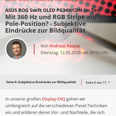
ASUS ROG Swift OLED PG34WCDN im Test
Mit 360 Hz und RGB Stripe auf die
Pole-Position? - Subjektive
Eindrücke zur Bildqualität
Von
Andreas Kaspar
Dienstag, 12.05.2026 um 09:55 Uhr
Seite 6:
Subjektive Eindrücke zur Bildqualität
Seite 6 von 11
In unserer großen
Display-FAQ
gehen wir
umfangreich auf die verschiedenen Panel-Techniken
ein und erklären deren Vor- und Nachteile, die sich