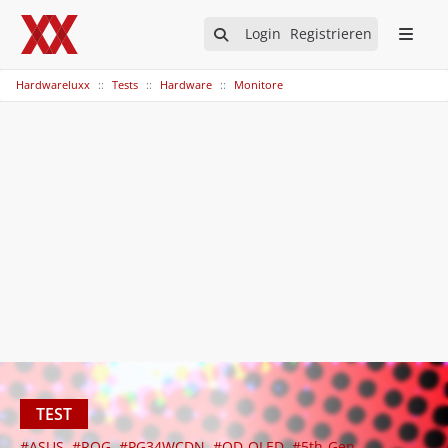
Login
Registrieren
Hardwareluxx
Tests
Hardware
Monitore
TEST
#ASUS
#ROG
#PG34WCDN
#QD-OLED
#5th-Gen