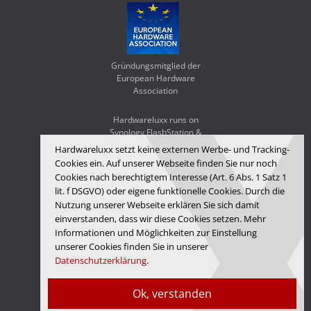
Gründungsmitglied der
European Hardware
Association
Hardwareluxx runs on
Synology FlashStation &
WD Red SA500
Hardwareluxx setzt keine externen Werbe- und Tracking-
Cookies ein. Auf unserer Webseite finden Sie nur noch
Cookies nach berechtigtem Interesse (Art. 6 Abs. 1 Satz 1
lit. f DSGVO) oder eigene funktionelle Cookies. Durch die
Nutzung unserer Webseite erklären Sie sich damit
einverstanden, dass wir diese Cookies setzen. Mehr
Informationen und Möglichkeiten zur Einstellung
unserer Cookies finden Sie in unserer
Datenschutzerklärung
.
Hardwareluxx Media GmbH
Ok, verstanden
© Copyright 2026 Hardwareluxx Media GmbH