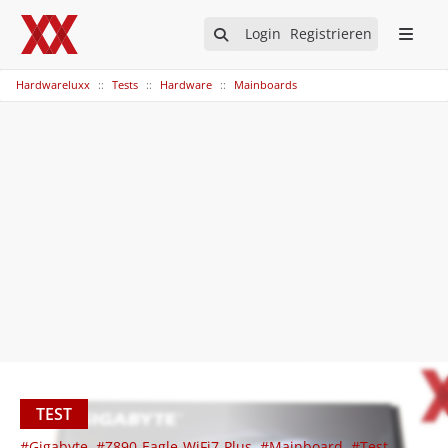
Login
Registrieren
Hardwareluxx
Tests
Hardware
Mainboards
TEST
#Gigabyte
#Z890-Eagle-WiFi7-Plus
#Mainboard
#Test