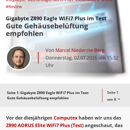
#Review
Gigabyte Z890 Eagle WiFi7 Plus im Test
Gute Gehäusebelüftung
empfohlen
Von
Marcel Niederste-Berg
Donnerstag, 02.07.2026 um 15:32
Uhr
Seite 1
Seite 1:
Gigabyte Z890 Eagle WiFi7 Plus im Test:
Gute Gehäusebelüftung empfohlen
von 8
Vor der diesjährigen
Computex
haben wir uns das
Z890 AORUS Elite WiFi7 Plus (Test)
angeschaut, das