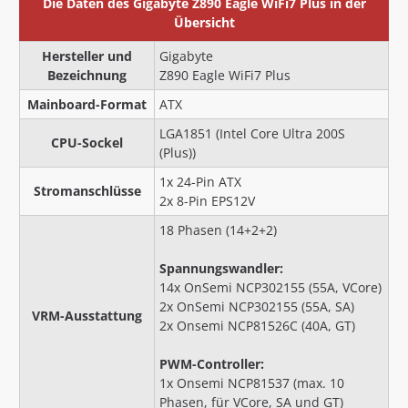
Die Daten des Gigabyte Z890 Eagle WiFi7 Plus in der
Übersicht
Hersteller und
Gigabyte
Bezeichnung
Z890 Eagle WiFi7 Plus
Mainboard-Format
ATX
LGA1851 (Intel Core Ultra 200S
CPU-Sockel
(Plus))
1x 24-Pin ATX
Stromanschlüsse
2x 8-Pin EPS12V
18 Phasen (14+2+2)
Spannungswandler:
14x OnSemi NCP302155 (55A, VCore)
2x OnSemi NCP302155 (55A, SA)
VRM-Ausstattung
2x Onsemi NCP81526C (40A, GT)
PWM-Controller:
1x Onsemi NCP81537 (max. 10
Phasen, für VCore, SA und GT)