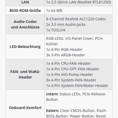
LAN
1x 2,5 Gbit/s-LAN (Realtek RTL8125D)
BIOS-ROM-Größe
1x 64 MB
8-Channel Realtek ALC1220 Codec
Audio-Codec
2x 3,5 mm Audio-Jacks
und Anschlüsse
1x TOSLink
RGB-LEDs: I/O-Panel-Cover, PCH-
Kühler
LED-Beleuchtung
1x 4-Pin RGB-Header
3x 3-Pin ARGB-Header
1x 4-Pin CPU-FAN-Header
1x 4-Pin CPU-OPT-FAN-Header
FAN- und WaKü-
1x 4-Pin AIO-Pump-Header
Header
3x 4-Pin System-FAN-Header
1x 4-Pin System-FAN/Water-Header
Intern:
Status-LEDs, PCIe-Release-
Button
Onboard-Komfort
Extern:
Clear-CMOS-Button, Flash-
BIOS-Button, Power-Button, Reset-