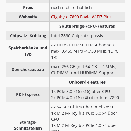
Preis
noch nicht erhältlich
Webseite
Gigabyte Z890 Eagle WiFi7 Plus
Southbridge-/CPU-Features
Chipsatz, Kühlung
Intel Z890 Chipsatz, passiv
4x DDR5 UDIMM (Dual-Channel),
Speicherbänke und
max. 9.466 MT/s (4.733 MHz, 1DPC
Typ
1R)
max. 256 GB (mit 64-GB-UDIMMs),
Speicherausbau
CUDIMM- und HUDIMM-Support
Onboard-Features
1x PCIe 5.0 x16 (x16) über CPU
PCI-Express
2x PCIe 4.0 x16 (x4) über Intel Z890
4x SATA 6Gbit/s über Intel Z890
1x M.2 M-Key bis PCIe 5.0 x4 über
CPU
Storage-
1x M.2 M-Key bis PCIe 4.0 x4 über
Schnittstellen