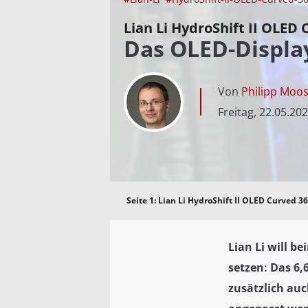
Lian Li HydroShift II OLED
Das OLED-Display
Von
Philipp Moo
Freitag, 22.05.20
Seite 1:
Lian Li HydroShift II OLED Curved 3
Lian Li will b
setzen: Das 6,
zusätzlich au