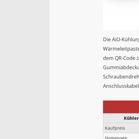
Die AiO-Kühlun
Wärmeleitpaste
dem QR-Code zu
Gummiabdeckung
Schraubendrehe
Anschlusskabeln
Kühle
Kaufpreis
Homepage