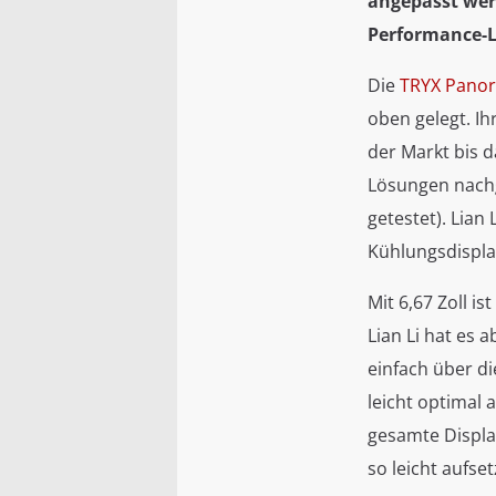
angepasst wer
Performance-Lü
Die
TRYX Pano
oben gelegt. Ih
der Markt bis d
Lösungen nachg
getestet). Lian
Kühlungsdispla
Mit 6,67 Zoll 
Lian Li hat es 
einfach über di
leicht optimal
gesamte Displa
so leicht aufs