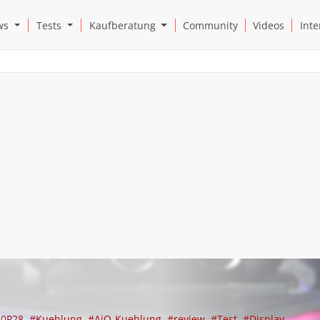
Open News Submenu
Open Tests Submenu
Open Kaufberatung Submenu
ws
Tests
Kaufberatung
Community
Videos
Inte
360P28
#Kuehlung
#AiO-Kuehlung
#review
#Test
#Display