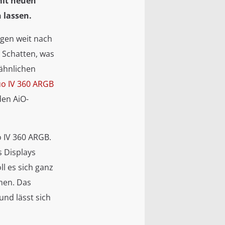
mit neuen
 lassen.
ngen weit nach
n Schatten, was
 ähnlichen
o IV 360 ARGB
den AiO-
o IV 360 ARGB.
s Displays
l es sich ganz
men. Das
nd lässt sich