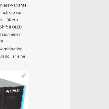
anless-Variante
nfach die von
en Lüftern
Shift II OLED
rsion eines
CP-
 Kombination
 soll er eine