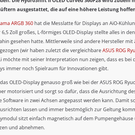
den. Die HydroShift II OLED Curved 360P28 wird zudem 
ftern ausgestattet, die auf eine höhere Leistung hoffen
rama ARGB 360
hat die Messlatte für Displays an AiO-Kühlu
r 6,5 Zoll großes, L-förmiges OLED-Display stellte alles in de
ahin gesehen hatte. Mittlerweile sind andere Hersteller mit
ezogen (wir haben zuletzt die vergleichbare
ASUS ROG Ryu
 Li möchte mit seiner Interpretation nun zeigen, dass es bei 
ys immer noch Spielraum für Innovationen gibt.
ist das OLED-Display genauso groß wie bei der ASUS ROG Ryu
aber motorisiert und sorgt so dafür, dass die Ausrichtung de
e Software in zwei Achsen angepasst werden kann. Damit sol
 ausrichten lassen und immer bestmöglich zur Geltung kom
ymodul sitzt einfach magnetisch auf dem Pumpengehäuse u
etzen und abnehmen.