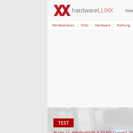
Ne
Hardwareluxx
Tests
Hardware
Kühlung
TEST
#Lian-Li
#HydroShift-II-OLED-Curved-