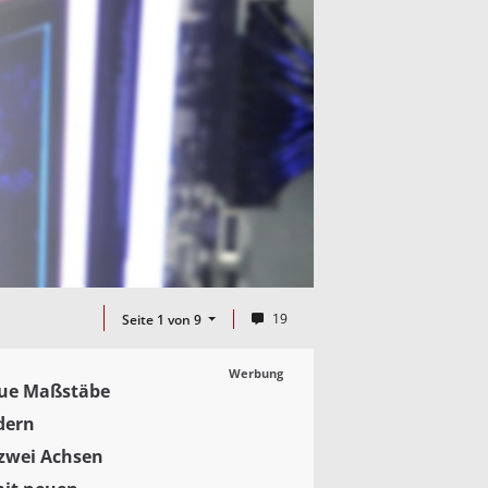
19
Seite 1 von 9
Werbung
neue Maßstäbe
dern
 zwei Achsen