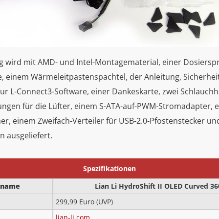
g wird mit AMD- und Intel-Montagematerial, einer Dosierspr
, einem Wärmeleitpastenspachtel, der Anleitung, Sicherhei
r L-Connect3-Software, einer Dankeskarte, zwei Schlauchh
en für die Lüfter, einem S-ATA-auf-PWM-Stromadapter, e
r, einem Zweifach-Verteiler für USB-2.0-Pfostenstecker un
 ausgeliefert.
Spezifikationen
rname
Lian Li HydroShift II OLED Curved 3
299,99 Euro (UVP)
lian-li.com