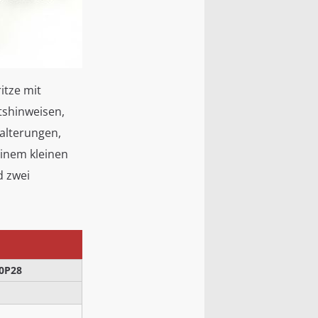
itze mit
tshinweisen,
alterungen,
inem kleinen
d zwei
60P28