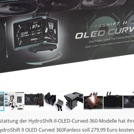
stattung der HydroShift-II-OLED-Curved-360-Modelle hat ihr
HydroShift lI OLED Curved 360Fanless soll 279,99 Euro kosten