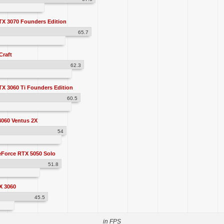
X 3070 Founders Edition
65.7
Craft
62.3
X 3060 Ti Founders Edition
60.5
060 Ventus 2X
54
orce RTX 5050 Solo
51.8
X 3060
45.5
in FPS