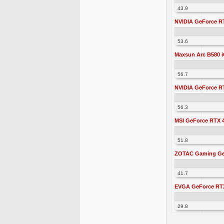
43.9
NVIDIA GeForce RT
53.6
Maxsun Arc B580 i
56.7
NVIDIA GeForce RT
56.3
MSI GeForce RTX 4
51.8
ZOTAC Gaming GeF
41.7
EVGA GeForce RT
29.8