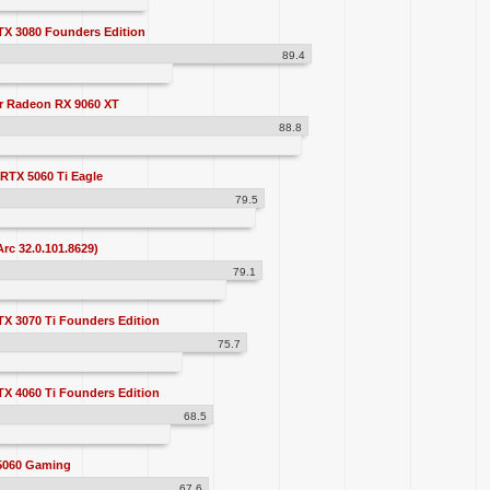
X 3080 Founders Edition
89.4
r Radeon RX 9060 XT
88.8
RTX 5060 Ti Eagle
79.5
Arc 32.0.101.8629)
79.1
X 3070 Ti Founders Edition
75.7
X 4060 Ti Founders Edition
68.5
5060 Gaming
67.6