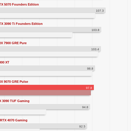
X 5070 Founders Edition
107.3
X 3090 Ti Founders Edition
103.8
RX 7900 GRE Pure
103.4
800 XT
98.8
RX 9070 GRE Pulse
97.8
X 3090 TUF Gaming
94.8
 RTX 4070 Gaming
92.5