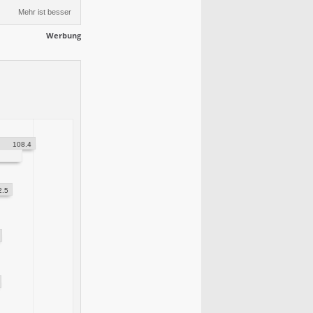
Mehr ist besser
Werbung
108.4
2.5