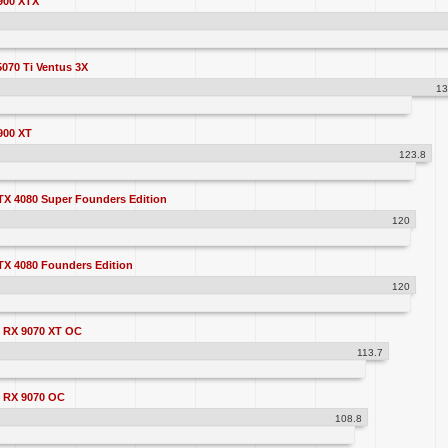
900 XTX
070 Ti Ventus 3X
13
900 XT
123.8
X 4080 Super Founders Edition
120
X 4080 Founders Edition
120
 RX 9070 XT OC
113.7
 RX 9070 OC
108.8