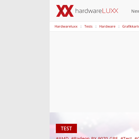
Ne
Hardwareluxx
Tests
Hardware
Grafikkar
TEST
#AMD
#Radeon-RX-9070-GRE
#Test
#