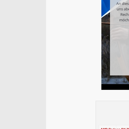
An dies
uns ab
Rech
möcht