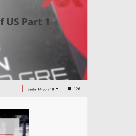
f US Part 1
126
Seite 14 von 18