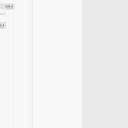
139.3
2.4