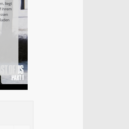
n, liegt
f ihrem
assen
eladen