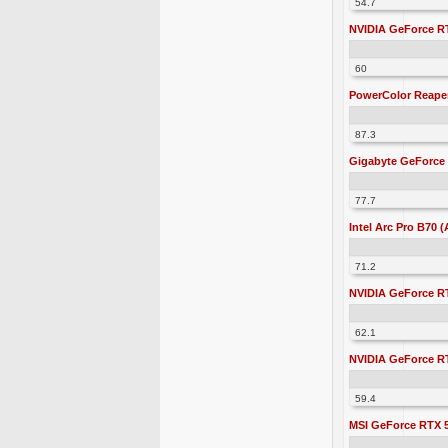
54.7
NVIDIA GeForce RT
60
PowerColor Reape
87.3
Gigabyte GeForce 
77.7
Intel Arc Pro B70 (
71.2
NVIDIA GeForce RT
62.1
NVIDIA GeForce RT
59.4
MSI GeForce RTX 