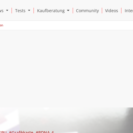
Open News Submenu
Open Tests Submenu
Open Kaufberatung Submenu
ws
Tests
Kaufberatung
Community
Videos
Inte
ten
GPU
#Grafikkarte
#RDNA-4