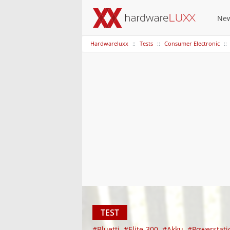
Ne
Hardwareluxx
Tests
Consumer Electronic
TEST
#Bluetti
#Elite-300
#Akku
#Powerstat