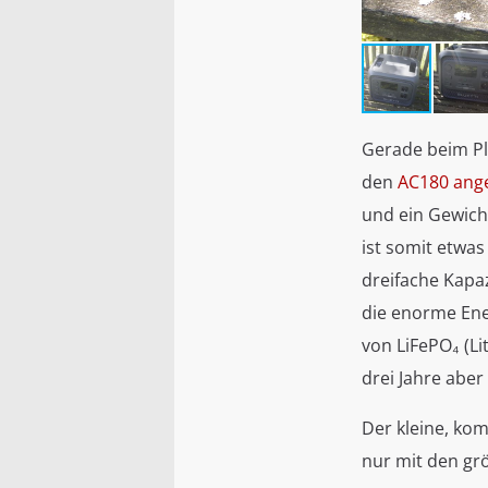
Gerade beim Pla
den
AC180 ang
und ein Gewich
ist somit etwas
dreifache Kapaz
die enorme Ener
von LiFePO₄ (L
drei Jahre aber
Der kleine, kom
nur mit den g