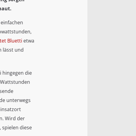
haut.
 einfachen
owattstunden,
tet Bluetti
etwa
n lässt und
i hingegen die
t Wattstunden
ssende
ade unterwegs
insatzort
n. Wird der
 spielen diese