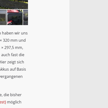
Bluett
en haben wir uns
0 × 320 mm und
5 × 297,5 mm,
 auch fast die
ier zeigt sich
Akkus auf Basis
 vergangenen
, die bisher
est)
möglich