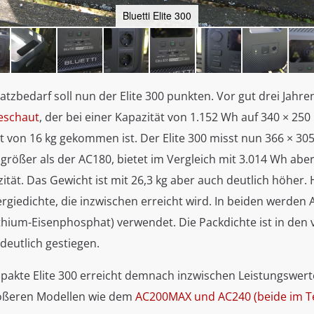
Bluetti Elite 300
tzbedarf soll nun der Elite 300 punkten. Vor gut drei Jahr
eschaut
, der bei einer Kapazität von 1.152 Wh auf 340 × 25
t von 16 kg gekommen ist. Der Elite 300 misst nun 366 × 30
 größer als der AC180, bietet im Vergleich mit 3.014 Wh aber
ität. Das Gewicht ist mit 26,3 kg aber auch deutlich höher. H
giedichte, die inzwischen erreicht wird. In beiden werden 
ithium-Eisenphosphat) verwendet. Die Packdichte ist in den
 deutlich gestiegen.
pakte Elite 300 erreicht demnach inzwischen Leistungswerte
rößeren Modellen wie dem
AC200MAX und AC240 (beide im T