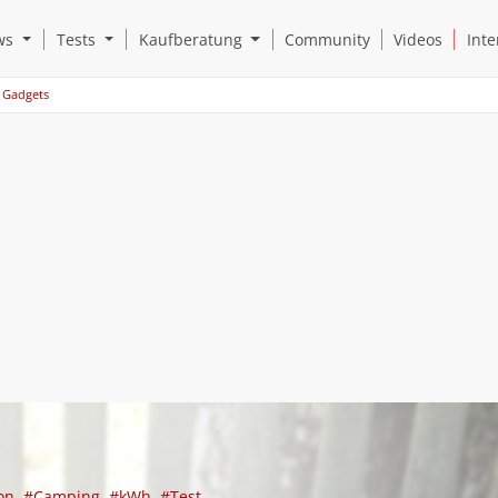
Open News Submenu
Open Tests Submenu
Open Kaufberatung Submenu
ws
Tests
Kaufberatung
Community
Videos
Inte
Gadgets
ion
#Camping
#kWh
#Test