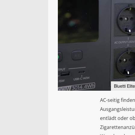
Bluetti Elit
AC-seitig finde
Ausgangsleistu
entlädt oder o
Zigarettenanzü