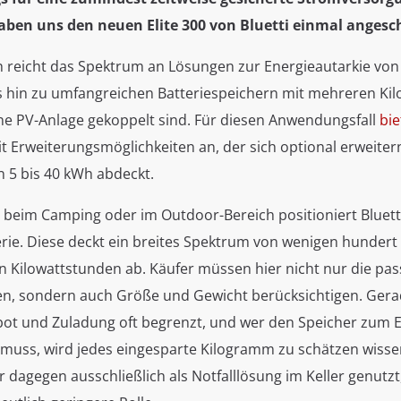
aben uns den neuen Elite 300 von Bluetti einmal angesc
 reicht das Spektrum an Lösungen zur Energieautarkie von
 hin zu umfangreichen Batteriespeichern mit mehreren Kil
ine PV-Anlage gekoppelt sind. Für diesen Anwendungsfall
bie
t Erweiterungsmöglichkeiten an, der sich optional erweiter
n 5 bis 40 kWh abdeckt.
z beim Camping oder im Outdoor-Bereich positioniert Bluett
Serie. Diese deckt ein breites Spektrum von wenigen hunder
n Kilowattstunden ab. Käufer müssen hier nicht nur die pa
en, sondern auch Größe und Gewicht berücksichtigen. Ger
bot und Zuladung oft begrenzt, und wer den Speicher zum E
 muss, wird jedes eingesparte Kilogramm zu schätzen wisse
 dagegen ausschließlich als Notfalllösung im Keller genutzt,