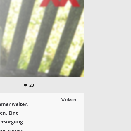
23
Werbung
mmer weiter,
en. Eine
versorgung
ung sorgen