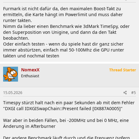
Furmark ist nicht dafür da, den maximalen Boost-Takt zu
ermitteln, die Karte hängt im Powerlimit und muss daher
runter takten.
Nimm da lieber einen Benchmark wie 3dMark TimeSpy, oder
den Superposition von Unigine, und dann da den Takt
beobachten.
Oder einfach testen - wenn du spiele hast dir ganz sicher
immer abstürtzen, einfach mal 50-100Mhz die GPU runter
takten und nochmal testen
NomexX
Thread Starter
Enthusiast
15.05.2026
#5
Timespy stürzt halt nach ein paar Sekunden ab mit dem Fehler
"DXGI call IDXGISwapChain::Present failed [0X887A0005]"
War aber in beiden Fällen, bei -200MHz und bei 0 MHz, eine
Änderung in Afterburner
Der andere Benchmark läuft durch und die Frequenz (sofern