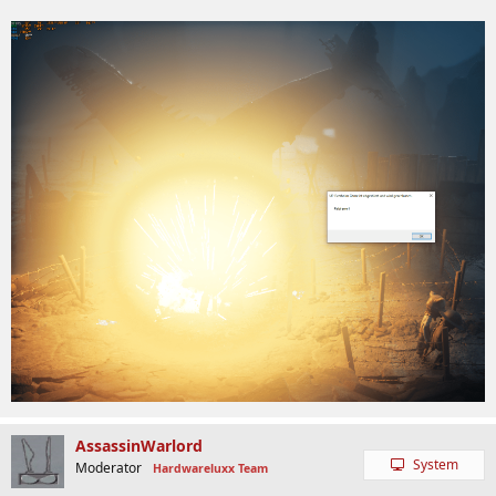
AssassinWarlord
System
Moderator
Hardwareluxx Team