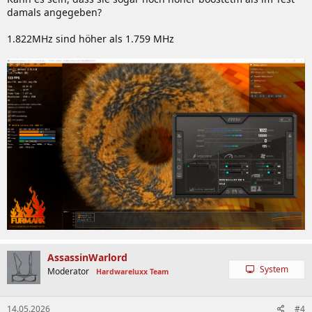
damals angegeben?
1.822MHz sind höher als 1.759 MHz
AssassinWarlord
System
Moderator
Hardwareluxx Team
14.05.2026
#4