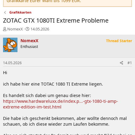
Grafikkarte Eurer Wahl bis 1099 EUR.
Grafikkarten
ZOTAC GTX 1080TI Extreme Probleme
E
E
NomexX
14.05.2026
r
r
s
s
NomexX
Thread Starter
t
t
Enthusiast
e
e
l
l
l
l
14.05.2026
#1
e
t
r
a
Hi
m
ich habe hier eine TOTAC 1080 TI Extreme liegen.
Es handelt sich dabei um genau diese hier:
https://www.hardwareluxx.de/index.p...-gtx-1080-ti-amp-
extreme-edition-im-test.html
Die habe ich geschenkt bekommen, aber wollte dennoch mal
schauen, ob ich diese wieder zum Laufen bekomme.