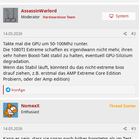
AssassinWarlord
System
Moderator
Hardwareluxx Team
14.05.2026
#2
Takte mal die GPU um 50-100Mhz runter.
Die 1080TI Extreme schaffen es irgendwann nicht mehr, ihren
sehr hohen Boost-Takt stabil zu halten, eventuell GPU-Silizium
degradation.
Wenn das Stabil läuft, könntest du das nicht-extreme bios
drauf ziehen, z.B. erstmal das AMP Extreme Core Edition
Probiern, oder der Amp edition)
R
IronAge
e
a
k
NomexX
Thread Starter
t
Enthusiast
i
o
n
14.05.2026
#3
e
n
Kann es sein, dass sie sogar noch höher boostetm als im Test
: