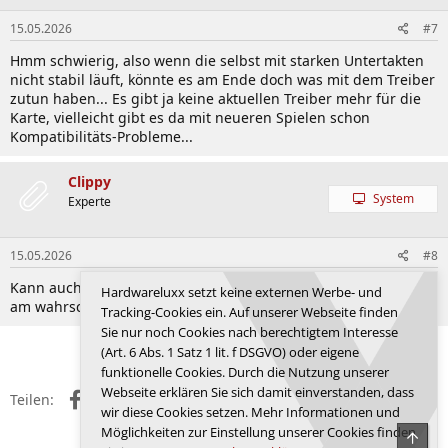
15.05.2026
#7
Hmm schwierig, also wenn die selbst mit starken Untertakten
nicht stabil läuft, könnte es am Ende doch was mit dem Treiber
zutun haben... Es gibt ja keine aktuellen Treiber mehr für die
Karte, vielleicht gibt es da mit neueren Spielen schon
Kompatibilitäts-Probleme...
Clippy
System
Experte
15.05.2026
#8
Kann auch ein defektes Bauteil auf der Platine sein, halte ich
Hardwareluxx setzt keine externen Werbe- und
am wahrscheinlichsten bei der Fehlerbeschreibung.
Tracking-Cookies ein. Auf unserer Webseite finden
Sie nur noch Cookies nach berechtigtem Interesse
Anmelden, um zu antworten.
(Art. 6 Abs. 1 Satz 1 lit. f DSGVO) oder eigene
funktionelle Cookies. Durch die Nutzung unserer
Webseite erklären Sie sich damit einverstanden, dass
Facebook
X (Twitter)
Reddit
WhatsApp
E-Mail
Link
Teilen:
wir diese Cookies setzen. Mehr Informationen und
Möglichkeiten zur Einstellung unserer Cookies finden
Obe