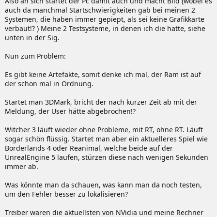
Also an sich startet der Pc damit auch und macht Bild (wobei es
auch da manchmal Startschwierigkeiten gab bei meinen 2
Systemen, die haben immer gepiept, als sei keine Grafikkarte
verbaut!? ) Meine 2 Testsysteme, in denen ich die hatte, siehe
unten in der Sig.
Nun zum Problem:
Es gibt keine Artefakte, somit denke ich mal, der Ram ist auf
der schon mal in Ordnung.
Startet man 3DMark, bricht der nach kurzer Zeit ab mit der
Meldung, der User hätte abgebrochen!?
Witcher 3 läuft wieder ohne Probleme, mit RT, ohne RT. Läuft
sogar schön flüssig. Startet man aber ein aktuelleres Spiel wie
Borderlands 4 oder Reanimal, welche beide auf der
UnrealEngine 5 laufen, stürzen diese nach wenigen Sekunden
immer ab.
Was könnte man da schauen, was kann man da noch testen,
um den Fehler besser zu lokalisieren?
Treiber waren die aktuellsten von NVidia und meine Rechner