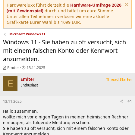
Hardwareluxx führt derzeit die
Hardware-Umfrage 2026
(mit Gewinnspiel)
durch und bittet um eure Stimme.
Unter allen Teilnehmern verlosen wir eine aktuelle
Grafikkarte Eurer Wahl bis 1099 EUR.
Microsoft Windows 11
Windows 11 - Sie haben zu oft versucht, sich
mit einem falschen Konto oder Kennwort
anzumelden.
E
E
Emiter
13.11.2025
r
r
s
s
Emiter
Thread Starter
E
t
t
Enthusiast
e
e
l
l
l
l
13.11.2025
#1
e
t
r
a
Hallo zusammen,
m
wollte mich vor einigen Tagen in meinen heimischen Rechner
einloggen, als folgende Meldung erschien:
Sie haben zu oft versucht, sich mit einem falschen Konto oder
Kennwort anzumelden.