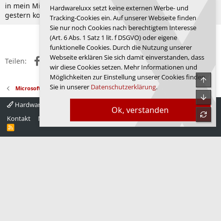
in mein Microsoft Konto einloggen (siehe Meldung oben),
Hardwareluxx setzt keine externen Werbe- und
gestern konnte ich noch mit einem Sicherheitscode rein.
Tracking-Cookies ein. Auf unserer Webseite finden
Sie nur noch Cookies nach berechtigtem Interesse
Anmelden, um zu antworten.
(Art. 6 Abs. 1 Satz 1 lit. f DSGVO) oder eigene
funktionelle Cookies. Durch die Nutzung unserer
Webseite erklären Sie sich damit einverstanden, dass
Facebook
X (Twitter)
Reddit
WhatsApp
E-Mail
Link
Teilen:
wir diese Cookies setzen. Mehr Informationen und
Möglichkeiten zur Einstellung unserer Cookies finden
Obe
Sie in unserer
Datenschutzerklärung
.
Microsoft Windows 11
Unte
Hardwareluxx 4.0
Deutsch
Ok, verstanden
refre
Kontakt
Nutzungsbedingungen
Datenschutz
Hilfe
Startseite
R
S
S