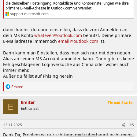
die denselben Posteingang, Kontaktliste und Kontoeinstellungen wie Ihre
primäre E-Mail-Adresse in Outlook.com verwendet.
support.microsoft.com
damit kannst du dann einstellen, dass du zum Anmelden an
dein MS Konto
whatever@outlook.com
benutzt. Deine primäre
E-Mailadresse immernoch
email@outlook.com
ist.
Dann kann man Einstellen, dass man sich nur mit dem neuen
Alias an seinen MS Account anmelden kann. Dann gibt es keine
Fehlgeschlagenen Loginversuche aus China oder woher auch
immer mehr.
Außer du fällst auf Phising herein
R
Emiter
e
a
k
Emiter
Thread Starter
E
t
Enthusiast
i
o
n
13.11.2025
#5
e
n
Dank Dir, Problem ist nur, ich kann mich überhaupt nicht mehr
: