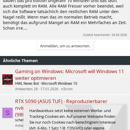
dauert das pro Edition ungefähr 10 Minuten und das läuft
auch komplett im RAM. Alle RAM Fresser vorher beendet, weil
sich die Software tatsächlich den restlichen RAM unter den
Nagel reißt. Wenn man das im normalen Betrieb macht,
benötigt das aufgrund Mangel an RAM ein Mehrfaches an Zeit.
Schon irre....
Zuletzt bearbeitet:
24.04.2026
Anmelden, um zu antworten.
Ähnliche Themen
Gaming on Windows: Microsoft will Windows 11
weiter optimieren
HWL News Bot
Microsoft Windows 10
Antworten
28
17.01.2026
n3cron
RTX 5090 (ASUS TUF) - Reproduzierbarer
nvlddmkm.sys Crash (0x139) in MSFS 2024
Hardwareluxx setzt keine externen Werbe- und
S
(9800X3D)
Tracking-Cookies ein. Auf unserer Webseite finden
scheffchoch
Grafikkarten
Sie nur noch Cookies nach berechtigtem Interesse
Antworten
15
28.03.2026
scheffchoch
(Art. 6 Abs. 1 Satz 1 lit. f DSGVO) oder eigene