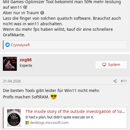
Mit Games-Optimizer Tool bekommt man 50% mehr leistung
auf win11 🫣
Aber nur in Traum 😅
Lass die finger von solchen quatsch software. Brauchst auch
nicht was in win11 abschalten.
Wenn du mehr fps haben willst, kauf dir eine schnellere
Grafikkarte.
R
CrystalyseR
e
a
k
zog88
t
System
Experte
i
o
n
21.04.2026
#11
e
n
Die besten Tools gibt leider für Win11 nicht mehr.
:
Profis machen SoftRAM.
The inside story of the outside investigation of SoftRAM 95 - The Old New Thing
It had a plan, but didn't quite execute on it.
devblogs.microsoft.com