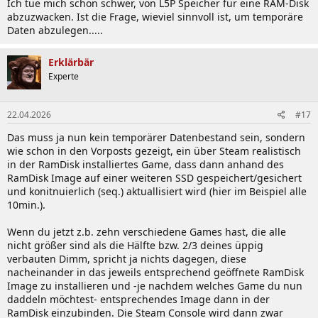
Ich tue mich schon schwer, von L5P Speicher für eine RAM-Disk
abzuzwacken. Ist die Frage, wieviel sinnvoll ist, um temporäre
Daten abzulegen.....
Erklärbär
Experte
22.04.2026
#17
Das muss ja nun kein temporärer Datenbestand sein, sondern
wie schon in den Vorposts gezeigt, ein über Steam realistisch
in der RamDisk installiertes Game, dass dann anhand des
RamDisk Image auf einer weiteren SSD gespeichert/gesichert
und konitnuierlich (seq.) aktuallisiert wird (hier im Beispiel alle
10min.).
Wenn du jetzt z.b. zehn verschiedene Games hast, die alle
nicht größer sind als die Hälfte bzw. 2/3 deines üppig
verbauten Dimm, spricht ja nichts dagegen, diese
nacheinander in das jeweils entsprechend geöffnete RamDisk
Image zu installieren und -je nachdem welches Game du nun
daddeln möchtest- entsprechendes Image dann in der
RamDisk einzubinden. Die Steam Console wird dann zwar