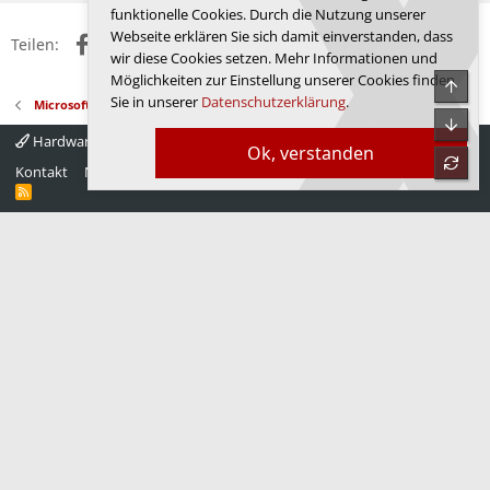
funktionelle Cookies. Durch die Nutzung unserer
Webseite erklären Sie sich damit einverstanden, dass
Facebook
X (Twitter)
Reddit
WhatsApp
E-Mail
Link
Teilen:
wir diese Cookies setzen. Mehr Informationen und
Möglichkeiten zur Einstellung unserer Cookies finden
Obe
Sie in unserer
Datenschutzerklärung
.
Microsoft Windows 11
Unte
Hardwareluxx 4.0
Deutsch
Ok, verstanden
refre
Kontakt
Nutzungsbedingungen
Datenschutz
Hilfe
Startseite
R
S
S