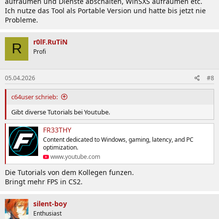
aufräumen und Dienste abschalten, WinSXS aufräumen etc.
Ich nutze das Tool als Portable Version und hatte bis jetzt nie
Probleme.
r0lF.RuTiN
R
Profi
05.04.2026
#8
c64user schrieb:
Gibt diverse Tutorials bei Youtube.
FR33THY
Content dedicated to Windows, gaming, latency, and PC
optimization.
www.youtube.com
Die Tutorials von dem Kollegen funzen.
Bringt mehr FPS in CS2.
silent-boy
Enthusiast