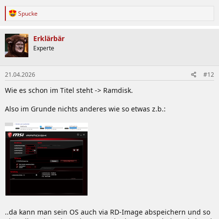
R
Spucke
e
a
k
Erklärbär
t
Experte
i
o
n
21.04.2026
#12
e
n
Wie es schon im Titel steht -> Ramdisk.
:
Also im Grunde nichts anderes wie so etwas z.b.:
..da kann man sein OS auch via RD-Image abspeichern und so