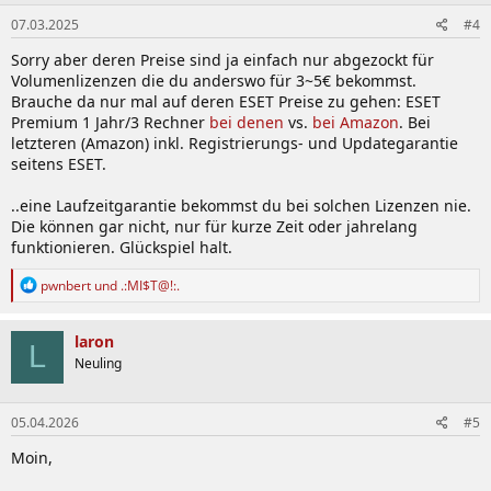
07.03.2025
#4
Sorry aber deren Preise sind ja einfach nur abgezockt für
Volumenlizenzen die du anderswo für 3~5€ bekommst.
Brauche da nur mal auf deren ESET Preise zu gehen: ESET
Premium 1 Jahr/3 Rechner
bei denen
vs.
bei Amazon
. Bei
letzteren (Amazon) inkl. Registrierungs- und Updategarantie
seitens ESET.
..eine Laufzeitgarantie bekommst du bei solchen Lizenzen nie.
Die können gar nicht, nur für kurze Zeit oder jahrelang
funktionieren. Glückspiel halt.
R
pwnbert
und
.:MI$T@!:.
e
a
k
laron
L
t
Neuling
i
o
n
05.04.2026
#5
e
n
Moin,
: