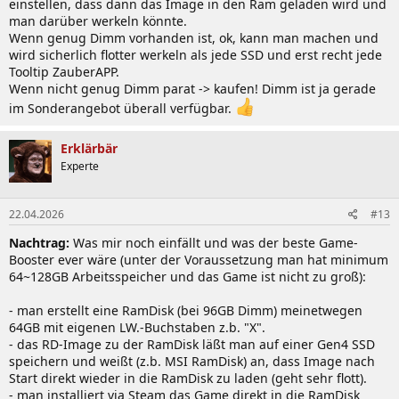
einstellen, dass dann das Image in den Ram geladen wird und
man darüber werkeln könnte.
Wenn genug Dimm vorhanden ist, ok, kann man machen und
wird sicherlich flotter werkeln als jede SSD und erst recht jede
Tooltip ZauberAPP.
Wenn nicht genug Dimm parat -> kaufen! Dimm ist ja gerade
im Sonderangebot überall verfügbar.
Erklärbär
Experte
22.04.2026
#13
Nachtrag:
Was mir noch einfällt und was der beste Game-
Booster ever wäre (unter der Voraussetzung man hat minimum
64~128GB Arbeitsspeicher und das Game ist nicht zu groß):
- man erstellt eine RamDisk (bei 96GB Dimm) meinetwegen
64GB mit eigenen LW.-Buchstaben z.b. "X".
- das RD-Image zu der RamDisk läßt man auf einer Gen4 SSD
speichern und weißt (z.b. MSI RamDisk) an, dass Image nach
Start direkt wieder in die RamDisk zu laden (geht sehr flott).
- man installiert via Steam das Game direkt in die RamDisk