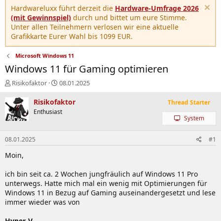
Hardwareluxx führt derzeit die
Hardware-Umfrage 2026
(mit Gewinnspiel)
durch und bittet um eure Stimme.
Unter allen Teilnehmern verlosen wir eine aktuelle
Grafikkarte Eurer Wahl bis 1099 EUR.
Microsoft Windows 11
Windows 11 für Gaming optimieren
E
E
Risikofaktor
08.01.2025
r
r
s
s
Risikofaktor
Thread Starter
t
t
Enthusiast
e
e
System
l
l
l
l
08.01.2025
#1
e
t
r
a
Moin,
m
ich bin seit ca. 2 Wochen jungfräulich auf Windows 11 Pro
unterwegs. Hatte mich mal ein wenig mit Optimierungen für
Windows 11 in Bezug auf Gaming auseinandergesetzt und lese
immer wieder was von
Hyper-V