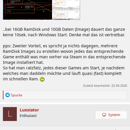
..bei 16GB RamDisk und 10GB Daten (Image) dauert das ganze
keine 10sek. nach Windows Start. Denke mal das ist vertretbar.
pps: Zweiter Vorteil, es spricht ja nichts dagegen, mehrere
RamDisk Images zu erstellen wovon jedes das entsprechende
Game enthält was man vorher via Steam in das entsprechende
Image installiert hat.
So hat man ratzfatz, jedes dieser Games am Start, je nachdem
welches man daddeln möchte und läuft quasi (fast) komplett
im schnellen Ram.
Zuletzt bearbeitet:
22.04.2026
R
Spucke
e
a
k
Luxxiator
L
t
System
Enthusiast
i
o
n