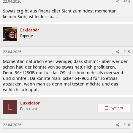
22.04.2026
#14
e
n
Sowas ergibt aus finanzieller Sicht zumindest momentan
:
keinen Sinn; ist leider so.....
Erklärbär
Experte
22.04.2026
#15
Momentan natürlich eher weniger, dass stimmt - aber wer den
schon hat, der könnte von so etwas natürlich profitieren.
Denn 96~128GB nur für das OS ist schon mehr als oversized
und sinnfrei. Da könnte man locker 64~96GB für so etwas
abzacken, wenn man es denn mal testen möchte und das
wirklich so klappt.
Luxxiator
L
System
Enthusiast
22.04.2026
#16