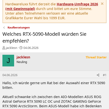
Hardwareluxx führt derzeit die
Hardware-Umfrage 2026
(mit Gewinnspiel)
durch und bittet um eure Stimme.
Unter allen Teilnehmern verlosen wir eine aktuelle
Grafikkarte Eurer Wahl bis 1099 EUR.
Kaufberatungen
Welches RTX-5090-Modell würden Sie
empfehlen?
E
E
jacklesn
04.06.2026
r
r
s
s
jacklesn
Thread Starter
J
t
t
Neuling
e
e
l
l
l
l
04.06.2026
#1
e
t
r
a
Hallo, ich würde gerne um Rat bei der Auswahl einer RTX 5090
m
bitten.
Aktuell schwanke ich zwischen den AIO-Modellen ASUS ROG
Astral GeForce RTX 5090 LC OC und ZOTAC GAMING GeForce
RTX 5090 ArcticStorm. Beim ASUS-Modell habe ich Bedenken