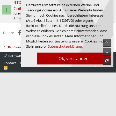
RTX 5090 SUPRIM vs. Xtreme Waterforce AIO –
Hardwareluxx setzt keine externen Werbe- und
Coil Whine Erfahrungen?
I
Tracking-Cookies ein. Auf unserer Webseite finden
Ionixct
Grafikkarten
Sie nur noch Cookies nach berechtigtem Interesse
Antworten
3
03.09.2025
Gurkengraeber
(Art. 6 Abs. 1 Satz 1 lit. f DSGVO) oder eigene
funktionelle Cookies. Durch die Nutzung unserer
Webseite erklären Sie sich damit einverstanden, dass
Facebook
X (Twitter)
Reddit
WhatsApp
E-Mail
Link
Teilen:
wir diese Cookies setzen. Mehr Informationen und
Möglichkeiten zur Einstellung unserer Cookies finden
Obe
Sie in unserer
Datenschutzerklärung
.
Kaufberatungen
Unte
Hardwareluxx 4.0
Deutsch
Ok, verstanden
refre
Kontakt
Nutzungsbedingungen
Datenschutz
Hilfe
Startseite
R
S
S