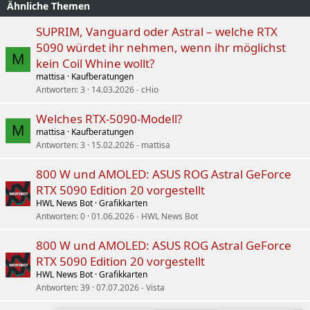
Ähnliche Themen
SUPRIM, Vanguard oder Astral – welche RTX
5090 würdet ihr nehmen, wenn ihr möglichst
M
kein Coil Whine wollt?
mattisa
Kaufberatungen
Antworten
3
14.03.2026
cHio
Welches RTX-5090-Modell?
M
mattisa
Kaufberatungen
Antworten
3
15.02.2026
mattisa
800 W und AMOLED: ASUS ROG Astral GeForce
RTX 5090 Edition 20 vorgestellt
HWL News Bot
Grafikkarten
Antworten
0
01.06.2026
HWL News Bot
800 W und AMOLED: ASUS ROG Astral GeForce
RTX 5090 Edition 20 vorgestellt
HWL News Bot
Grafikkarten
Antworten
39
07.07.2026
Vista