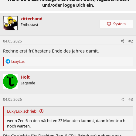
und/oder logge Dich ein.
zitterhand
System
Enthusiast
04.05.2026
#2
Rechne erst frühestens Ende des Jahres damit.
R
LuxyLux
e
a
k
Holt
t
Legende
i
o
n
04.05.2026
#3
e
n
:
LuxyLux schrieb:
wenn Zen 6 in den nächsten 3? Monaten kommt, dann könnte ich
noch warten.
Die Gerüchte für Desktop Zen 6 CPU (Medusa) gehen eher