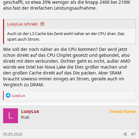
geschafft, so etwa 20% weniger als die knapp 2400 bei 210W
also fast der dreifachen Leistungsaufnahme.
LuxyLux schrieb:
Auch ist der L3 Cache bei Zen6 wohl näher an der CPU dran. Das
spart auch Strom.
Wie soll der noch näher an die CPU kommen? Der wird jetzt
schon direkt auf das CPU Chiplet gesetzt und gebondet, also
direkt mit dem verbunden. Dichter geht es nicht, außer AMD
würde wie Intel bei Nova Lake die Dies größer machen und
den großen Cache direkt auf das Die packen. Aber SRAM
braucht sowieso immer einiges an Strom, gerade auch im
Vergleich zu DRAM.
R
LuxyLux
e
a
k
LuxyLux
Thread Starter
L
t
Profi
i
o
n
05.05.2026
#7
e