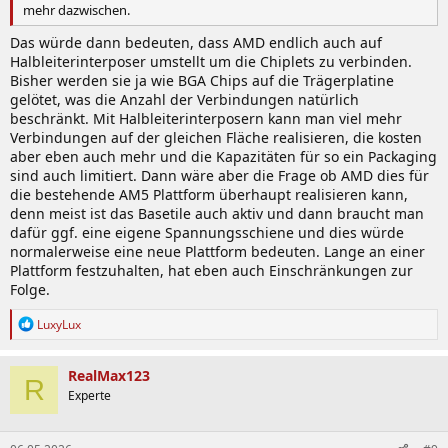
mehr dazwischen.
Das würde dann bedeuten, dass AMD endlich auch auf
Halbleiterinterposer umstellt um die Chiplets zu verbinden.
Bisher werden sie ja wie BGA Chips auf die Trägerplatine
gelötet, was die Anzahl der Verbindungen natürlich
beschränkt. Mit Halbleiterinterposern kann man viel mehr
Verbindungen auf der gleichen Fläche realisieren, die kosten
aber eben auch mehr und die Kapazitäten für so ein Packaging
sind auch limitiert. Dann wäre aber die Frage ob AMD dies für
die bestehende AM5 Plattform überhaupt realisieren kann,
denn meist ist das Basetile auch aktiv und dann braucht man
dafür ggf. eine eigene Spannungsschiene und dies würde
normalerweise eine neue Plattform bedeuten. Lange an einer
Plattform festzuhalten, hat eben auch Einschränkungen zur
Folge.
R
LuxyLux
e
a
k
RealMax123
R
t
Experte
i
o
n