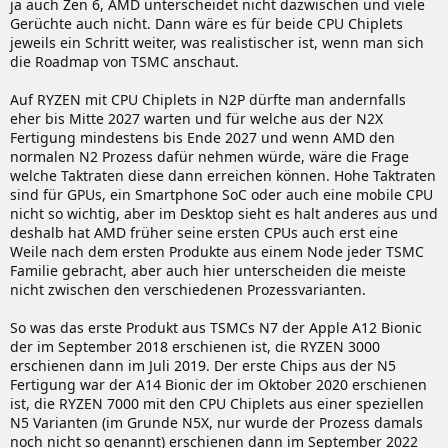
ja auch Zen 6, AMD unterscheidet nicht dazwischen und viele
Gerüchte auch nicht. Dann wäre es für beide CPU Chiplets
jeweils ein Schritt weiter, was realistischer ist, wenn man sich
die Roadmap von TSMC anschaut.
Auf RYZEN mit CPU Chiplets in N2P dürfte man andernfalls
eher bis Mitte 2027 warten und für welche aus der N2X
Fertigung mindestens bis Ende 2027 und wenn AMD den
normalen N2 Prozess dafür nehmen würde, wäre die Frage
welche Taktraten diese dann erreichen können. Hohe Taktraten
sind für GPUs, ein Smartphone SoC oder auch eine mobile CPU
nicht so wichtig, aber im Desktop sieht es halt anderes aus und
deshalb hat AMD früher seine ersten CPUs auch erst eine
Weile nach dem ersten Produkte aus einem Node jeder TSMC
Familie gebracht, aber auch hier unterscheiden die meiste
nicht zwischen den verschiedenen Prozessvarianten.
So was das erste Produkt aus TSMCs N7 der Apple A12 Bionic
der im September 2018 erschienen ist, die RYZEN 3000
erschienen dann im Juli 2019. Der erste Chips aus der N5
Fertigung war der A14 Bionic der im Oktober 2020 erschienen
ist, die RYZEN 7000 mit den CPU Chiplets aus einer speziellen
N5 Varianten (im Grunde N5X, nur wurde der Prozess damals
noch nicht so genannt) erschienen dann im September 2022