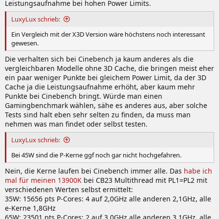
Leistungsaufnahme bei hohen Power Limits.
LuxyLux schrieb:
Ein Vergleich mit der X3D Version wäre höchstens noch interessant
gewesen.
Die verhalten sich bei Cinebench ja kaum anderes als die
vergleichbaren Modelle ohne 3D Cache, die bringen meist eher
ein paar weniger Punkte bei gleichem Power Limit, da der 3D
Cache ja die Leistungsaufnahme erhöht, aber kaum mehr
Punkte bei Cinebench bringt. Würde man einen
Gamingbenchmark wählen, sähe es anderes aus, aber solche
Tests sind halt eben sehr selten zu finden, da muss man
nehmen was man findet oder selbst testen.
LuxyLux schrieb:
Bei 45W sind die P-Kerne ggf noch gar nicht hochgefahren.
Nein, die Kerne laufen bei Cinebench immer alle. Das
habe ich
mal für meinen 13900K
bei CB23 Multithread mit PL1=PL2 mit
verschiedenen Werten selbst ermittelt:
35W: 15656 pts P-Cores: 4 auf 2,0GHz alle anderen 2,1GHz, alle
e-Kerne 1,8GHz
65W: 23501 pts P-Cores: 2 auf 3,0GHz alle anderen 3,1GHz, alle