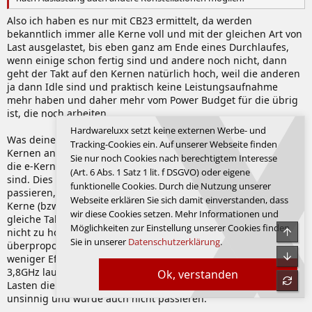
Also ich haben es nur mit CB23 ermittelt, da werden
bekanntlich immer alle Kerne voll und mit der gleichen Art von
Last ausgelastet, bis eben ganz am Ende eines Durchlaufes,
wenn einige schon fertig sind und andere noch nicht, dann
geht der Takt auf den Kernen natürlich hoch, weil die anderen
ja dann Idle sind und praktisch keine Leistungsaufnahme
mehr haben und daher mehr vom Power Budget für die übrig
ist, die noch arbeiten.
Hardwareluxx setzt keine externen Werbe- und
Was deine wilden Zahl zu Taktraten auf unterschiedlichen
Tracking-Cookies ein. Auf unserer Webseite finden
Kernen angeht, so macht es keinen Sinn massive Lasten auf
Sie nur noch Cookies nach berechtigtem Interesse
die e-Kerne zu schieben, wenn nicht alle P-Kerne ausgelastet
(Art. 6 Abs. 1 Satz 1 lit. f DSGVO) oder eigene
sind. Dies kann aber bei bestimmten Prioritäten durchaus
funktionelle Cookies. Durch die Nutzung unserer
passieren, aber generell hat man die beste Effizienz wenn alle
Webseite erklären Sie sich damit einverstanden, dass
Kerne (bzw. eben jeweils alle P- und alle e-Kerne) mit dem
wir diese Cookies setzen. Mehr Informationen und
gleiche Takt laufen, da die Effizienz besser ist, wenn der Takt
Möglichkeiten zur Einstellung unserer Cookies finden
Obe
nicht zu hoch ist und daher würden 2 P-Kerne mit 4,7GHz halt
Sie in unserer
Datenschutzerklärung
.
überproportional viel Leistungsaufnahme haben und mit
Unte
weniger Effizienz arbeiten und ebenso die 4 e-Kerne die mit
3,8GHz laufen, während die andere nur auf 1,8GHz takten. Bei
Ok, verstanden
refre
Lasten die alle Kerne permanent auslasten, wäre so etwas
unsinnig und würde auch nicht passieren.