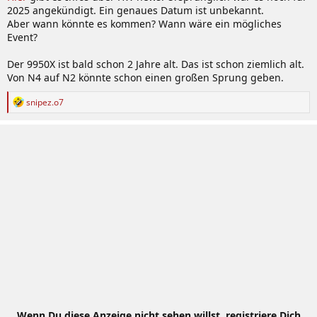
2025 angekündigt. Ein genaues Datum ist unbekannt.
Aber wann könnte es kommen? Wann wäre ein mögliches
Event?
Der 9950X ist bald schon 2 Jahre alt. Das ist schon ziemlich alt.
Von N4 auf N2 könnte schon einen großen Sprung geben.
R
snipez.o7
e
a
k
t
i
o
n
e
n
:
Wenn Du diese Anzeige nicht sehen willst, registriere Dich