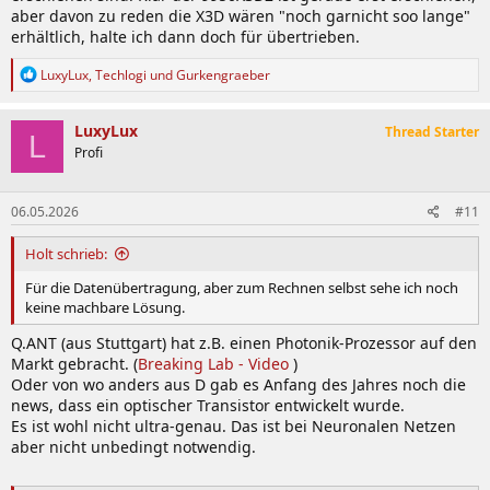
aber davon zu reden die X3D wären "noch garnicht soo lange"
erhältlich, halte ich dann doch für übertrieben.
R
LuxyLux
,
Techlogi
und
Gurkengraeber
e
a
k
LuxyLux
Thread Starter
L
t
Profi
i
o
n
06.05.2026
#11
e
n
:
Holt schrieb:
Für die Datenübertragung, aber zum Rechnen selbst sehe ich noch
keine machbare Lösung.
Q.ANT (aus Stuttgart) hat z.B. einen Photonik-Prozessor auf den
Markt gebracht. (
Breaking Lab - Video
)
Oder von wo anders aus D gab es Anfang des Jahres noch die
news, dass ein optischer Transistor entwickelt wurde.
Es ist wohl nicht ultra-genau. Das ist bei Neuronalen Netzen
aber nicht unbedingt notwendig.