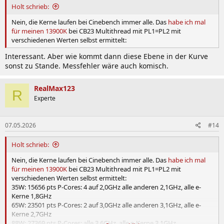
:
Holt schrieb:
Nein, die Kerne laufen bei Cinebench immer alle. Das
habe ich mal
für meinen 13900K
bei CB23 Multithread mit PL1=PL2 mit
verschiedenen Werten selbst ermittelt:
Interessant. Aber wie kommt dann diese Ebene in der Kurve
sonst zu Stande. Messfehler wäre auch komisch.
RealMax123
R
Experte
07.05.2026
#14
Holt schrieb:
Nein, die Kerne laufen bei Cinebench immer alle. Das
habe ich mal
für meinen 13900K
bei CB23 Multithread mit PL1=PL2 mit
verschiedenen Werten selbst ermittelt:
35W: 15656 pts P-Cores: 4 auf 2,0GHz alle anderen 2,1GHz, alle e-
Kerne 1,8GHz
65W: 23501 pts P-Cores: 2 auf 3,0GHz alle anderen 3,1GHz, alle e-
Kerne 2,7GHz
88W: 27369 pts P-Cores: alle 3,6GHz, alle e-Kerne 3,1GHz