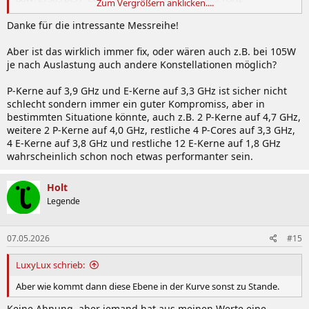
Zum Vergrößern anklicken....
105W: 28948 pts P-Cores: alle 3,9GHz, alle e-Kerne 3,3GHz
125W: 31330 pts P-Cores: alle 4,3GHz, alle e-Kerne 3,4GHz
Danke für die intressante Messreihe!
180W: 34588 pts P-Cores: alle 4,7GHz, alle e-Kerne 3,8GHz
Aber ist das wirklich immer fix, oder wären auch z.B. bei 105W
je nach Auslastung auch andere Konstellationen möglich?
P-Kerne auf 3,9 GHz und E-Kerne auf 3,3 GHz ist sicher nicht
schlecht sondern immer ein guter Kompromiss, aber in
bestimmten Situatione könnte, auch z.B. 2 P-Kerne auf 4,7 GHz,
weitere 2 P-Kerne auf 4,0 GHz, restliche 4 P-Cores auf 3,3 GHz,
4 E-Kerne auf 3,8 GHz und restliche 12 E-Kerne auf 1,8 GHz
wahrscheinlich schon noch etwas performanter sein.
Holt
Legende
07.05.2026
#15
LuxyLux schrieb:
Aber wie kommt dann diese Ebene in der Kurve sonst zu Stande.
Keine Ahnung, aber jemand hat aus meinen Werte eine