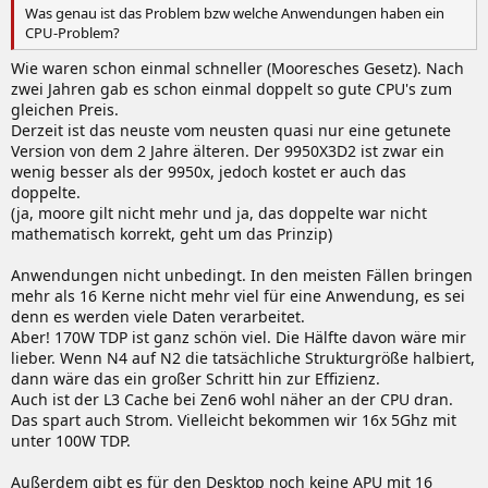
Was genau ist das Problem bzw welche Anwendungen haben ein
CPU-Problem?
Wie waren schon einmal schneller (Mooresches Gesetz). Nach
zwei Jahren gab es schon einmal doppelt so gute CPU's zum
gleichen Preis.
Derzeit ist das neuste vom neusten quasi nur eine getunete
Version von dem 2 Jahre älteren. Der 9950X3D2 ist zwar ein
wenig besser als der 9950x, jedoch kostet er auch das
doppelte.
(ja, moore gilt nicht mehr und ja, das doppelte war nicht
mathematisch korrekt, geht um das Prinzip)
Anwendungen nicht unbedingt. In den meisten Fällen bringen
mehr als 16 Kerne nicht mehr viel für eine Anwendung, es sei
denn es werden viele Daten verarbeitet.
Aber! 170W TDP ist ganz schön viel. Die Hälfte davon wäre mir
lieber. Wenn N4 auf N2 die tatsächliche Strukturgröße halbiert,
dann wäre das ein großer Schritt hin zur Effizienz.
Auch ist der L3 Cache bei Zen6 wohl näher an der CPU dran.
Das spart auch Strom. Vielleicht bekommen wir 16x 5Ghz mit
unter 100W TDP.
Außerdem gibt es für den Desktop noch keine APU mit 16