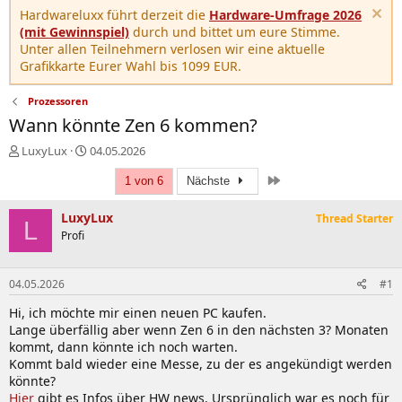
Hardwareluxx führt derzeit die
Hardware-Umfrage 2026
(mit Gewinnspiel)
durch und bittet um eure Stimme.
Unter allen Teilnehmern verlosen wir eine aktuelle
Grafikkarte Eurer Wahl bis 1099 EUR.
Prozessoren
Wann könnte Zen 6 kommen?
E
E
LuxyLux
04.05.2026
r
r
Letzte
s
s
1 von 6
Nächste
t
t
e
e
LuxyLux
Thread Starter
L
l
l
Profi
l
l
e
t
r
a
04.05.2026
#1
m
Hi, ich möchte mir einen neuen PC kaufen.
Lange überfällig aber wenn Zen 6 in den nächsten 3? Monaten
kommt, dann könnte ich noch warten.
Kommt bald wieder eine Messe, zu der es angekündigt werden
könnte?
Hier
gibt es Infos über HW news. Ursprünglich war es noch für