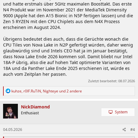
und hatte erstmals über 5GHz maximalen Boosttakt. Das erste
N4 Produkt war im November 2021 der MediaTek Dimensity
9000 (Apple hat den A15 Bionic in N5P fertigen lassen) und die
Zen 5 RYZEN mit den CPU Chiplets aus dem N4X Prozess
erscheinen im August 2024.
Übrigens bedeutet dies auch, dass die Gerüchte wonach die
CPU Tiles von Nova Lake in N2P gefertigt würden, daher wenig
glaubwürdig sind und Intels CEO hat ja im Januar bestätigt,
dass Nova Lake Ende 2026 kommen soll. Damit bliebt nur Intel
18A-P übrig, also die auf hohen Takt optimierte Varianten von
18A und da Panther Lake Ende 2025 erschienen ist, würde es
auch vom Zeitplan her passen.
Zuletzt bearbeitet:
08.07.2026
R
kuhze
,
r0lF.RuTiN
,
Nighteye
und 2 andere
e
a
k
NickDiamond
t
System
Enthusiast
i
o
n
04.05.2026
#4
e
n