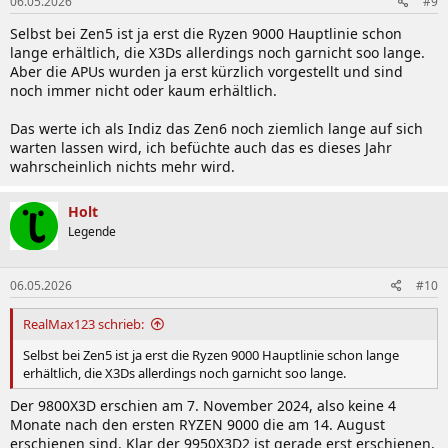
06.05.2026
#9
e
n
Selbst bei Zen5 ist ja erst die Ryzen 9000 Hauptlinie schon
:
lange erhältlich, die X3Ds allerdings noch garnicht soo lange.
Aber die APUs wurden ja erst kürzlich vorgestellt und sind
noch immer nicht oder kaum erhältlich.
Das werte ich als Indiz das Zen6 noch ziemlich lange auf sich
warten lassen wird, ich befüchte auch das es dieses Jahr
wahrscheinlich nichts mehr wird.
Holt
Legende
06.05.2026
#10
RealMax123 schrieb:
Selbst bei Zen5 ist ja erst die Ryzen 9000 Hauptlinie schon lange
erhältlich, die X3Ds allerdings noch garnicht soo lange.
Der 9800X3D erschien am 7. November 2024, also keine 4
Monate nach den ersten RYZEN 9000 die am 14. August
erschienen sind. Klar der 9950X3D2 ist gerade erst erschienen,