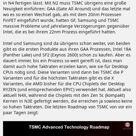
in N4 fertigen lässt. Mit N2 muss TSMC übrigens eine große
Neuigkeit einführen: GAA (Gate All Around) und das letzte mal
wo es so einen Wechsel gab, als mit dem 20nm Prozessen
FinFET eingeführt wurde, hatten GF, Samsung und TSMC
massive Probleme und jahrelange Verzögerungen gegenüber
Intel, die es bei ihrem 22nm Prozess eingeführt hatten.
Intel und Samsung sind da übrigens schon weiter, von beiden
gibt es die ersten Produkte aus ihren GAA Prozessen, Intel 18A
(Panther Lake) und SF2 (Exynos 2600) schon zu kaufen. Aber es
dauert immer, bis ein Prozess so weit gereift ist, dass man
damit auch hohe Taktraten erzielen kann, wie sie für Desktop
CPUs nötig sind. Diese Varianten sind dann bei TSMC die P
Varianten und für die höchsten Taktraten gibt es die X
Varianten, die AMD bisher für die CPU Chiplets der Desktop
RYZEN (und entsprechenden EPYC) verwendet hat. Aktuell also
aktuell N4X, während die Chiplets mit den Zen 5c (kompakt)
Kernen in N3E gefertigt werden, die erreichen ja sowieso keine
so hohen Taktraten. Die letzten Roadmap von TSMC von vor ein
paar Tagen zeigt: