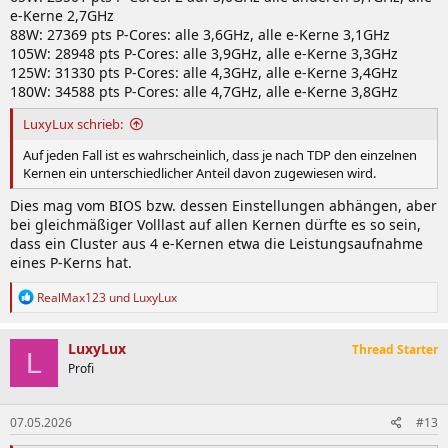
e-Kerne 2,7GHz
88W: 27369 pts P-Cores: alle 3,6GHz, alle e-Kerne 3,1GHz
105W: 28948 pts P-Cores: alle 3,9GHz, alle e-Kerne 3,3GHz
125W: 31330 pts P-Cores: alle 4,3GHz, alle e-Kerne 3,4GHz
180W: 34588 pts P-Cores: alle 4,7GHz, alle e-Kerne 3,8GHz
LuxyLux schrieb:
Auf jeden Fall ist es wahrscheinlich, dass je nach TDP den einzelnen
Kernen ein unterschiedlicher Anteil davon zugewiesen wird.
Dies mag vom BIOS bzw. dessen Einstellungen abhängen, aber
bei gleichmäßiger Volllast auf allen Kernen dürfte es so sein,
dass ein Cluster aus 4 e-Kernen etwa die Leistungsaufnahme
eines P-Kerns hat.
R
RealMax123
und
LuxyLux
e
a
k
LuxyLux
Thread Starter
L
t
Profi
i
o
n
07.05.2026
#13
e
n