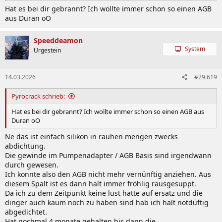
Sieht halt jetzt etwas verloren aus aber die AGB pumpenbasis ist
Hat es bei dir gebrannt? Ich wollte immer schon so einen AGB
nun ein Teil und nicht mehr 2. Keine gewinde die ausnudeln können.
aus Duran oO
Und funktionell isses ja genau wie vorher. Möchte beim nächsten
tech refresh eh das kühlkonzept ändern hin zu kleinerem Gehäuse
Speeddeamon
mit top airflow und dann externer wakü. Sofern Hardware dann
System
Urgestein
noch bezahlbar ist.
Anhang anzeigen 1190970
14.03.2026
#29.619
Btw brauch noch wer aqualis reste 😅
Pyrocrack schrieb:
Das Glas bekommt man eventuell noch wieder sauber? Würde
verschenken 😉
Hat es bei dir gebrannt? Ich wollte immer schon so einen AGB aus
Duran oO
Ne das ist einfach silikon in rauhen mengen zwecks
abdichtung.
Die gewinde im Pumpenadapter / AGB Basis sind irgendwann
durch gewesen.
Ich konnte also den AGB nicht mehr vernünftig anziehen. Aus
diesem Spalt ist es dann halt immer fröhlig rausgesuppt.
Da ich zu dem Zeitpunkt keine lust hatte auf ersatz und die
dinger auch kaum noch zu haben sind hab ich halt notdüftig
abgedichtet.
Hat nochmal 4 monate gehalten bis dann die