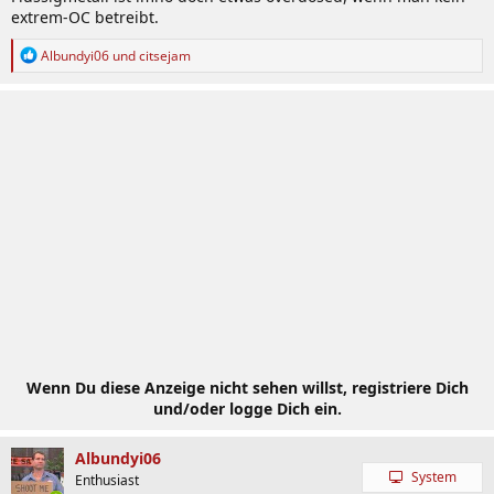
extrem-OC betreibt.
R
Albundyi06
und
citsejam
e
a
k
t
i
o
n
e
n
:
Wenn Du diese Anzeige nicht sehen willst, registriere Dich
und/oder logge Dich ein.
Albundyi06
System
Enthusiast