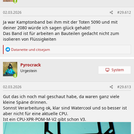
02.03.2026
#29.612
Ja war Kamptonband bei ihm mit der Toten 5090 und mit
deiner 2080 würde ich sagen glück gehabt!
Das Band ist für arbeiten an Bauteilen gedacht nicht zum
isolieren von Flüssigkeiten
R
Datanette
und
citsejam
e
a
k
Pyrocrack
t
System
Urgestein
i
o
n
02.03.2026
#29.613
e
n
Gut das ich noch mal geschaut habe, da waren ganz viele
:
kleine Späne drinnen.
Sonnst Verarbeitung ok, klar sind Watercool und so besser ist
aber nicht für eine aktuelle CPU.
Ist ein CPU-XPR-POM-M-V2 gibt schon V3.