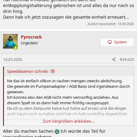
entkopplungshalterung gebrochen ist und alles da nur noch so
drin hing.
Dann hab ich jetzt sozusagen die gesamte einheit erneuert...
Zuletzt bearbeitet:
14.03.2026
Pyrocrack
System
Urgestein
14.03.2026
#29.620
Speeddeamon schrieb:
Ne das ist einfach silikon in rauhen mengen zwecks abdichtung.
Die gewinde im Pumpenadapter / AGB Basis sind irgendwann durch
gewesen.
Ich konnte also den AGB nicht mehr vernünftig anziehen. Aus
diesem Spalt ist es dann halt immer fröhlig rausgesuppt.
Da ich zu dem Zeitpunkt keine lust hatte auf ersatz und die dinger
auch kaum noch zu haben sind hab ich halt notdüftig abgedichtet.
Hat nochmal 4 monate gehalten bis dann die
Zum Vergrößern anklicken....
entkopplungshalterung gebrochen ist und alles da nur noch so drin
hing.
Alter du machen Sachen
Ich würde das Teil für
Dannh ab ich jetzt sozusagen die gesamte einheit erneuter...
Versandkosten nehmen.