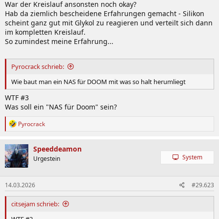
War der Kreislauf ansonsten noch okay?
Hab da ziemlich bescheidene Erfahrungen gemacht - Silikon
scheint ganz gut mit Glykol zu reagieren und verteilt sich dann
im kompletten Kreislauf.
So zumindest meine Erfahrung...
Pyrocrack schrieb:
Wie baut man ein NAS für DOOM mit was so halt herumliegt
WTF #3
Was soll ein "NAS für Doom" sein?
R
Pyrocrack
e
a
k
Speeddeamon
t
System
Urgestein
i
o
n
14.03.2026
#29.623
e
n
:
citsejam schrieb:
WTF #2