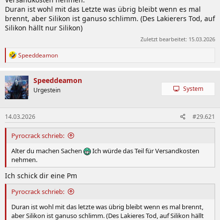
Duran ist wohl mit das Letzte was übrig bleibt wenn es mal
brennt, aber Silikon ist ganuso schlimm. (Des Lakierers Tod, auf
Silikon hällt nur Silikon)
Zuletzt bearbeitet:
15.03.2026
R
Speeddeamon
e
a
k
Speeddeamon
t
System
Urgestein
i
o
n
14.03.2026
#29.621
e
n
:
Pyrocrack schrieb:
Alter du machen Sachen
Ich würde das Teil für Versandkosten
nehmen.
Ich schick dir eine Pm
Pyrocrack schrieb:
Duran ist wohl mit das letzte was übrig bleibt wenn es mal brennt,
aber Silikon ist ganuso schlimm. (Des Lakieres Tod, auf Silikon hällt