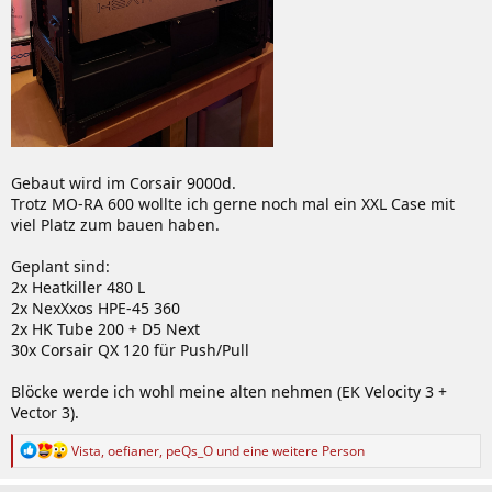
Gebaut wird im Corsair 9000d.
Trotz MO-RA 600 wollte ich gerne noch mal ein XXL Case mit
viel Platz zum bauen haben.
Geplant sind:
2x Heatkiller 480 L
2x NexXxos HPE-45 360
2x HK Tube 200 + D5 Next
30x Corsair QX 120 für Push/Pull
Blöcke werde ich wohl meine alten nehmen (EK Velocity 3 +
Vector 3).
R
Vista
,
oefianer
,
peQs_O
und eine weitere Person
e
a