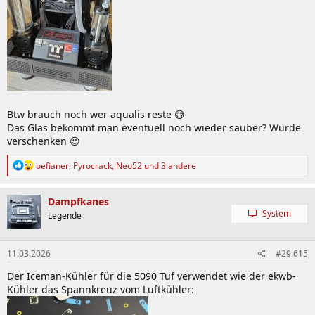
Btw brauch noch wer aqualis reste 😅
Das Glas bekommt man eventuell noch wieder sauber? Würde
verschenken 😉
R
oefianer
,
Pyrocrack
,
Neo52
und 3 andere
e
a
k
Dampfkanes
t
System
Legende
i
o
n
11.03.2026
#29.615
e
n
Der Iceman-Kühler für die 5090 Tuf verwendet wie der ekwb-
:
Kühler das Spannkreuz vom Luftkühler: