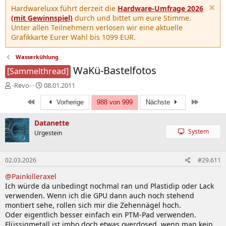
Hardwareluxx führt derzeit die
Hardware-Umfrage 2026
(mit Gewinnspiel)
durch und bittet um eure Stimme.
Unter allen Teilnehmern verlosen wir eine aktuelle
Grafikkarte Eurer Wahl bis 1099 EUR.
Wasserkühlung
WaKü-Bastelfotos
[Sammelthread]
E
E
-Revo-
08.01.2011
r
r
Erste
Letzte
s
s
Vorherige
988 von 999
Nächste
t
t
e
e
Datanette
l
l
System
Urgestein
l
l
e
t
r
a
02.03.2026
#29.611
m
@Painkilleraxel
Ich würde da unbedingt nochmal ran und Plastidip oder Lack
verwenden. Wenn ich die GPU dann auch noch stehend
montiert sehe, rollen sich mir die Zehennägel hoch.
Oder eigentlich besser einfach ein PTM-Pad verwenden.
Flüssigmetall ist imho doch etwas overdosed, wenn man kein