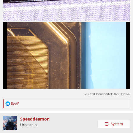
Zuletzt bearbeitet:
02.03.2026
R
RedF
e
a
k
Speeddeamon
t
System
Urgestein
i
o