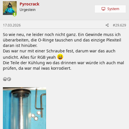
k
Pyrocrack
t
System
Urgestein
i
o
n
17.03.2026
#29.629
e
n
So wie neu, ne leider noch nicht ganz. Ein Gewinde muss ich
:
überarbeiten, die O-Ringe tauschen und das einzige Plexiteil
daran ist hinüber.
Das war nur mit einer Schraube fest, darum war das auch
undicht. Alles für RGB yeah
Die Teile der Kühlung wo das drinnen war würde ich auch mal
prüfen, da war mal iwas korrodiert.
🥱😴