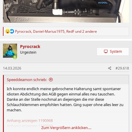
R
Pyrocrack
,
Daniel-Marius1975
,
RedF
und 2 andere
e
a
k
Pyrocrack
t
System
Urgestein
i
o
n
14.03.2026
#29.618
e
n
:
Speeddeamon schrieb:
Ich konnte endlich meine gebrochene Halterung samt spontaner
idioten Abdichtung des AGB gegen einmal alles neu tauschen.
Danke an der Stelle nochmal an diejenigen die mir diese
Schlauchklemmen empfohlen hatten. Ging super ohne alles leer zu
machen.
Anhang anzeigen 1190968
Anhang anzeigen 1190969
Zum Vergrößern anklicken....