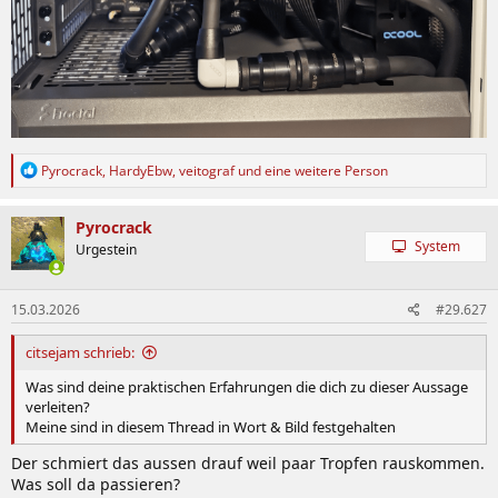
R
Pyrocrack
,
HardyEbw
,
veitograf
und eine weitere Person
e
a
k
Pyrocrack
t
System
Urgestein
i
o
n
15.03.2026
#29.627
e
n
:
citsejam schrieb:
Was sind deine praktischen Erfahrungen die dich zu dieser Aussage
verleiten?
Meine sind in diesem Thread in Wort & Bild festgehalten
Der schmiert das aussen drauf weil paar Tropfen rauskommen.
Was soll da passieren?