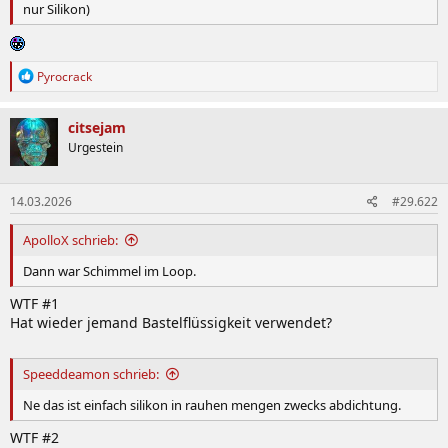
nur Silikon)
R
Pyrocrack
e
a
k
citsejam
t
Urgestein
i
o
n
14.03.2026
#29.622
e
n
:
ApolloX schrieb:
Dann war Schimmel im Loop.
WTF #1
Hat wieder jemand Bastelflüssigkeit verwendet?
Speeddeamon schrieb:
Ne das ist einfach silikon in rauhen mengen zwecks abdichtung.
WTF #2