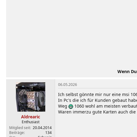
i
o
n
e
n
:
Wenn Du d
06.05.2026
Ich selbst gönnte mir nur eine msi 10
In Pc's die ich für Kunden gebaut hab
Weg
1060 wohl am meisten verbaut
Waren immerzu gute Karten auch die L
Aldrearic
Enthusiast
Mitglied seit
20.04.2014
Beiträge
134