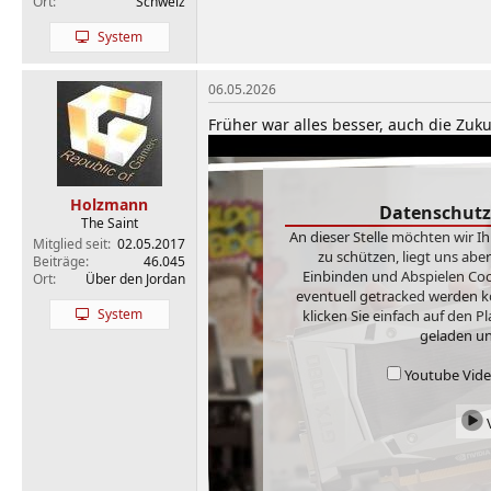
Ort
Schweiz
System
06.05.2026
Früher war alles besser, auch die Zuk
Holzmann
Datenschutz
The Saint
An dieser Stelle möchten wir I
Mitglied seit
02.05.2017
zu schützen, liegt uns abe
Beiträge
46.045
Einbinden und Abspielen Cook
Ort
Über den Jordan
eventuell getracked werden k
System
klicken Sie einfach auf den 
geladen un
Youtube Video
V