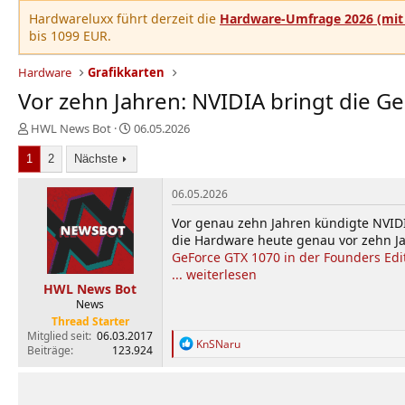
Hardwareluxx führt derzeit die
Hardware-Umfrage 2026 (mit 
bis 1099 EUR.
Hardware
Grafikkarten
Vor zehn Jahren: NVIDIA bringt die G
E
E
HWL News Bot
06.05.2026
r
r
1
s
2
Nächste
s
t
t
e
e
06.05.2026
l
l
Vor genau zehn Jahren kündigte NVIDI
l
l
die Hardware heute genau vor zehn J
e
t
GeForce GTX 1070 in der Founders Edi
r
a
m
... weiterlesen
HWL News Bot
News
Thread Starter
Mitglied seit
06.03.2017
R
KnSNaru
Beiträge
123.924
e
a
k
t