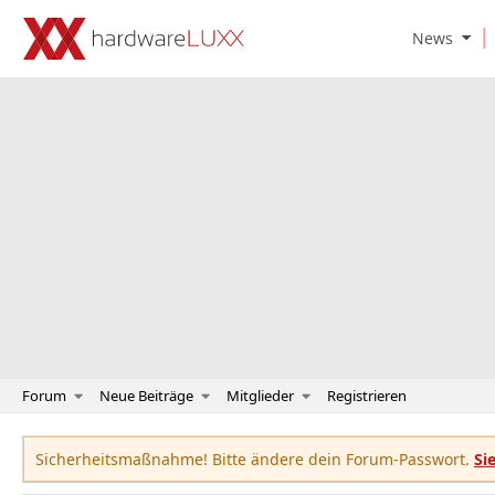
O
News
p
e
n
N
e
w
s
S
u
b
m
e
n
u
Forum
Neue Beiträge
Mitglieder
Registrieren
Sicherheitsmaßnahme! Bitte ändere dein Forum-Passwort.
Si