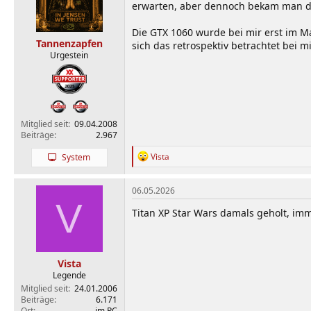
erwarten, aber dennoch bekam man da
Die GTX 1060 wurde bei mir erst im Ma
Tannenzapfen
sich das retrospektiv betrachtet bei m
Urgestein
Mitglied seit
09.04.2008
Beiträge
2.967
R
Vista
System
e
a
k
06.05.2026
t
V
i
Titan XP Star Wars damals geholt, im
o
n
e
n
Vista
:
Legende
Mitglied seit
24.01.2006
Beiträge
6.171
Ort
im PC