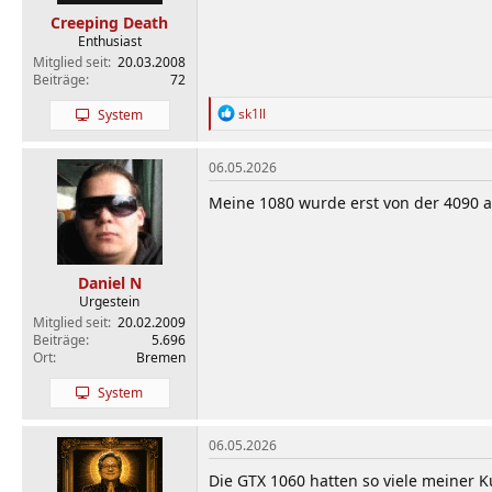
Creeping Death
Enthusiast
Mitglied seit
20.03.2008
Beiträge
72
R
sk1ll
System
e
a
k
06.05.2026
t
i
Meine 1080 wurde erst von der 4090 a
o
n
e
n
Daniel N
:
Urgestein
Mitglied seit
20.02.2009
Beiträge
5.696
Ort
Bremen
System
06.05.2026
Die GTX 1060 hatten so viele meiner 