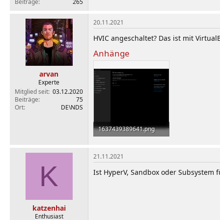
Beiträge
265
20.11.2021
HVIC angeschaltet? Das ist mit Virtual
Anhänge
arvan
Experte
Mitglied seit
03.12.2020
Beiträge
75
Ort
DE\NDS
1637439389641.png
18,3 KB · Aufrufe: 273
21.11.2021
K
Ist HyperV, Sandbox oder Subsystem für
katzenhai
Enthusiast