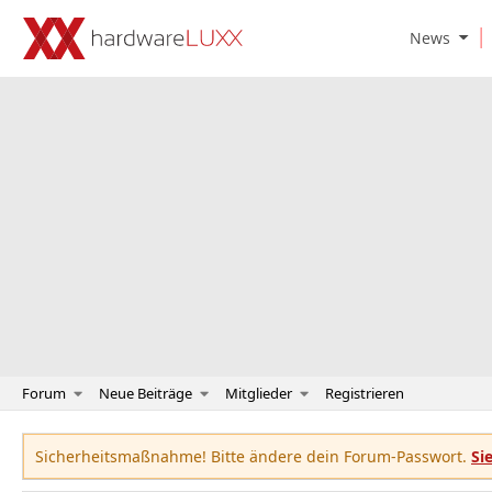
O
News
p
e
n
N
e
w
s
S
u
b
m
e
n
u
Forum
Neue Beiträge
Mitglieder
Registrieren
Sicherheitsmaßnahme! Bitte ändere dein Forum-Passwort.
Si