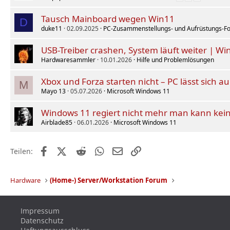
Tausch Mainboard wegen Win11
D
duke11
02.09.2025
PC-Zusammenstellungs- und Aufrüstungs-F
USB-Treiber crashen, System läuft weiter | W
Hardwaresammler
10.01.2026
Hilfe und Problemlösungen
Xbox und Forza starten nicht – PC lässt sich a
M
Mayo 13
05.07.2026
Microsoft Windows 11
Windows 11 regiert nicht mehr man kann kei
Airblade85
06.01.2026
Microsoft Windows 11
Facebook
X (Twitter)
Reddit
WhatsApp
E-Mail
Link
Teilen:
Hardware
(Home-) Server/Workstation Forum
Impressum
Datenschutz