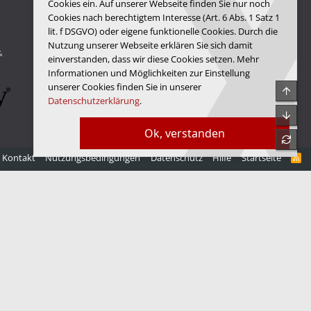
Cookies ein. Auf unserer Webseite finden Sie nur noch
Cookies nach berechtigtem Interesse (Art. 6 Abs. 1 Satz 1
lit. f DSGVO) oder eigene funktionelle Cookies. Durch die
Hardwareluxx Media GmbH
Nutzung unserer Webseite erklären Sie sich damit
&
© Copyright 2025 Hardwareluxx Media GmbH
einverstanden, dass wir diese Cookies setzen. Mehr
Informationen und Möglichkeiten zur Einstellung
unserer Cookies finden Sie in unserer
Obe
Datenschutzerklärung
.
Unte
Ok, verstanden
refre
Kontakt
Nutzungsbedingungen
Datenschutz
Hilfe
Startseite
R
S
S