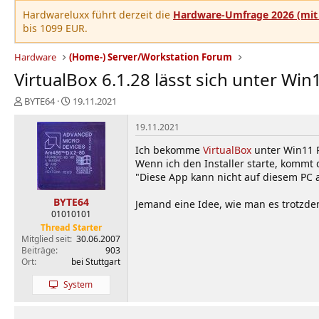
Hardwareluxx führt derzeit die
Hardware-Umfrage 2026 (mit 
bis 1099 EUR.
Hardware
(Home-) Server/Workstation Forum
VirtualBox 6.1.28 lässt sich unter Win1
E
E
BYTE64
19.11.2021
r
r
s
s
19.11.2021
t
t
Ich bekomme
VirtualBox
unter Win11 Pr
e
e
Wenn ich den Installer starte, kommt
l
l
"Diese App kann nicht auf diesem PC 
l
l
e
t
BYTE64
r
a
Jemand eine Idee, wie man es trotzde
01010101
m
Thread Starter
Mitglied seit
30.06.2007
Beiträge
903
Ort
bei Stuttgart
System