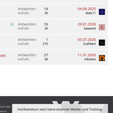
Antworten
14
04.09.2025
D
Aufrufe
2K
duke11
G
Antworten
16
29.01.2026
K
e
Aufrufe
2K
kawanet
l
ö
Antworten
1
05.07.2026
s
Aufrufe
270
Guthbert
t
nen
Antworten
27
11.01.2026
Aufrufe
3K
mkzwoo
lied der
Hardwareluxx setzt keine externen Werbe- und Tracking-
dware