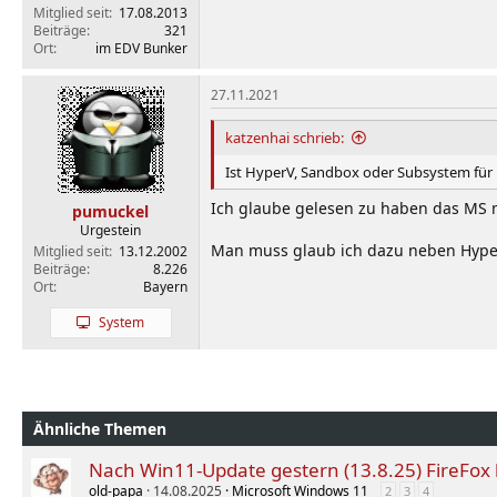
Mitglied seit
17.08.2013
Beiträge
321
Ort
im EDV Bunker
27.11.2021
katzenhai schrieb:
Ist HyperV, Sandbox oder Subsystem für Li
Ich glaube gelesen zu haben das MS mit
pumuckel
Urgestein
Man muss glaub ich dazu neben Hyper-
Mitglied seit
13.12.2002
Beiträge
8.226
Ort
Bayern
System
Ähnliche Themen
Nach Win11-Update gestern (13.8.25) FireFox ko
old-papa
14.08.2025
Microsoft Windows 11
2
3
4