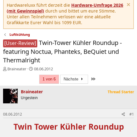
Hardwareluxx führt derzeit die
Hardware-Umfrage 2026
(mit Gewinnspiel)
durch und bittet um eure Stimme.
Unter allen Teilnehmern verlosen wir eine aktuelle
Grafikkarte Eurer Wahl bis 1099 EUR.
Luftkühlung
Twin-Tower Kühler Roundup -
[User-Review]
featuring Noctua, Phanteks, BeQuiet und
Thermalright
E
E
Braineater
08.06.2012
r
r
Letzte
s
s
1 von 6
Nächste
t
t
e
e
Braineater
Thread Starter
l
l
Urgestein
l
l
e
t
r
a
08.06.2012
#1
m
Twin Tower Kühler Roundup