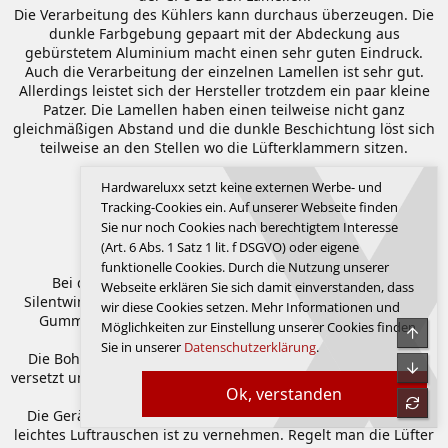
Die Verarbeitung des Kühlers kann durchaus überzeugen. Die
dunkle Farbgebung gepaart mit der Abdeckung aus
gebürstetem Aluminium macht einen sehr guten Eindruck.
Auch die Verarbeitung der einzelnen Lamellen ist sehr gut.
Allerdings leistet sich der Hersteller trotzdem ein paar kleine
Patzer. Die Lamellen haben einen teilweise nicht ganz
gleichmäßigen Abstand und die dunkle Beschichtung löst sich
teilweise an den Stellen wo die Lüfterklammern sitzen.
Hardwareluxx setzt keine externen Werbe- und
Serienlüfter
Tracking-Cookies ein. Auf unserer Webseite finden
1
Sie nur noch Cookies nach berechtigtem Interesse
(Art. 6 Abs. 1 Satz 1 lit. f DSGVO) oder eigene
funktionelle Cookies. Durch die Nutzung unserer
Bei den Lüftern setzt BeQuiet! auf seine bekannten
Webseite erklären Sie sich damit einverstanden, dass
Silentwings2 Serie. Die Lüfter haben am Rand jeweils einen
wir diese Cookies setzen. Mehr Informationen und
Gummirahmen und werden dadurch leicht vom Kühler
Möglichkeiten zur Einstellung unserer Cookies finden
Obe
entkoppelt.
Sie in unserer
Datenschutzerklärung
.
Die Bohrungen beim 135mm Lüfter sind leicht nach Innen
Unte
versetzt und weisen dadurch die Maße eines normalen 120mm
Ok, verstanden
Lüfters auf.
refre
Die Geräuschentwicklung ist sehr angenehm, lediglich ein
leichtes Luftrauschen ist zu vernehmen. Regelt man die Lüfter