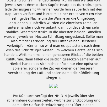
Abstand von 2 mm angeordneten Kühlfinnen werden von
jeweils sechs 6mm dicken Kupfer-Heatpipes durchdrungen.
Jede der insgesamt 44 Finnen wurde fein säuberlich mit den
Kapillaren verlötet und bietet mit einer Breite von 5 cm eine
sehr große Fläche um die Wärme an die Umgebung
abzugeben. Zusätzlich wurden die einzelnen Lamellen
untereinander noch verankert, damit bildet sich ein sehr
stabiles Gesamtkonstrukt. In die obersten beiden Lamellen
wurden jeweils ein Noctua Schriftzug eingestanzt. Sollte man
also mit der Farbgebung der Lüfter keinen Hersteller
verknüpfen können, so wird man es spätestens nach dem
Lesen des Schriftzuges wissen um welchen Hersteller es sich
handelt. Wirft man mal einen genaueren Blick auf die beiden
Kühltürme, dann fallen die seitlich gezackten Lamellen auf.
Hierbei handelt es sich nicht einfach nur eine optische
Spielerei, sondern die Zacken dienen der besseren
Verwirbelung der Luft und sollen damit die Kühlleistung
steigern.
Pro Kühlturm verfügt der NH-D14 jeweils über vier
abnehmbare Gummistreifen, welche zur Entkopplung und
damit der Geräuschreduzierung der Lüfter dienen.