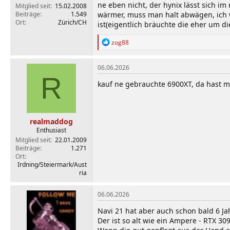
ne eben nicht, der hynix lässt sich im
Mitglied seit
15.02.2008
Beiträge
1.549
wärmer, muss man halt abwägen, ich w
Ort
Zürich/CH
ist(eigentlich bräuchte die eher um di
R
zog88
e
a
k
06.06.2026
t
R
i
kauf ne gebrauchte 6900XT, da hast 
o
n
e
n
realmaddog
:
Enthusiast
Mitglied seit
22.01.2009
Beiträge
1.271
Ort
Irdning/Steiermark/Aust
ria
06.06.2026
Navi 21 hat aber auch schon bald 6 Ja
Der ist so alt wie ein Ampere - RTX 309