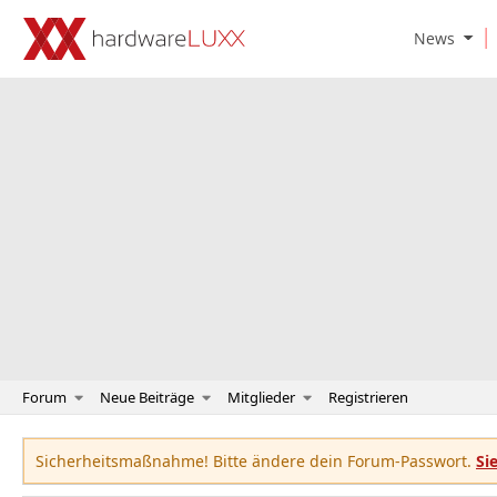
O
News
p
e
n
N
e
w
s
S
u
b
m
e
n
u
Forum
Neue Beiträge
Mitglieder
Registrieren
Sicherheitsmaßnahme! Bitte ändere dein Forum-Passwort.
Si