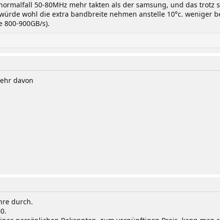
 normalfall 50-80MHz mehr takten als der samsung, und das trotz st
ürde wohl die extra bandbreite nehmen anstelle 10°c. weniger bei
e 800-900GB/s).
mehr davon
hre durch.
0.