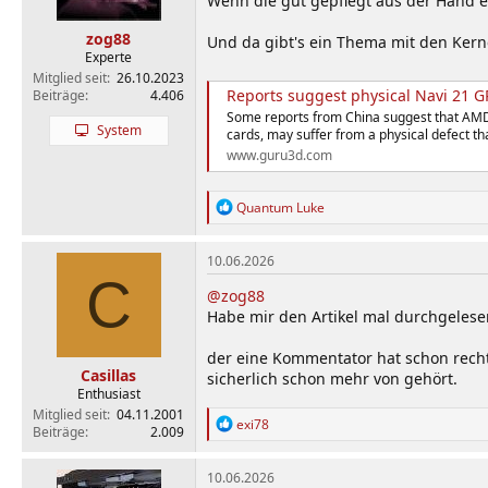
Wenn die gut gepflegt aus der Hand e
zog88
Und da gibt's ein Thema mit den Kern
Experte
Mitglied seit
26.10.2023
Reports suggest physical Navi 21 G
Beiträge
4.406
Some reports from China suggest that AMD
System
cards, may suffer from a physical defect tha
www.guru3d.com
R
Quantum Luke
e
a
k
10.06.2026
t
C
i
@zog88
o
Habe mir den Artikel mal durchgeles
n
e
der eine Kommentator hat schon recht.
n
Casillas
sicherlich schon mehr von gehört.
:
Enthusiast
Mitglied seit
04.11.2001
R
exi78
Beiträge
2.009
e
a
k
10.06.2026