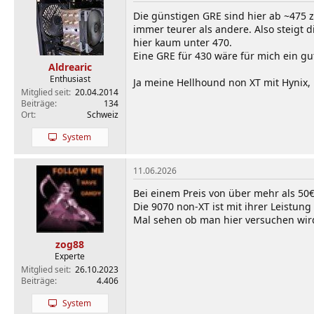
t
i
Die günstigen GRE sind hier ab ~475 z
o
immer teurer als andere. Also steigt 
n
hier kaum unter 470.
e
Eine GRE für 430 wäre für mich ein gu
n
Aldrearic
:
Enthusiast
Ja meine Hellhound non XT mit Hynix,
Mitglied seit
20.04.2014
Beiträge
134
Ort
Schweiz
System
11.06.2026
Bei einem Preis von über mehr als 50
Die 9070 non-XT ist mit ihrer Leistung
Mal sehen ob man hier versuchen wird 
zog88
Experte
Mitglied seit
26.10.2023
Beiträge
4.406
System