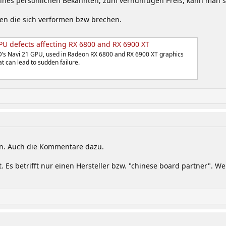
ines persönlichen Bekannten, zum vernünftigen Preis, kann man s
en die sich verformen bzw brechen.
PU defects affecting RX 6800 and RX 6900 XT
’s Navi 21 GPU, used in Radeon RX 6800 and RX 6900 XT graphics
t can lead to sudden failure.
en. Auch die Kommentare dazu.
 Es betrifft nur einen Hersteller bzw. "chinese board partner". W