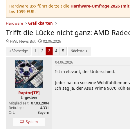
Hardwareluxx führt derzeit die
Hardware-Umfrage 2026 (mit 
bis 1099 EUR.
Hardware
Grafikkarten
Trifft die Lücke nicht ganz: AMD Rad
E
E
HWL News Bot
02.06.2026
r
r
s
Vorherige
1
2
s
3
4
5
Nächste
t
t
e
e
04.06.2026
l
l
Ist irrelevant, der Unterschied.
l
l
e
t
Jeder hat da so seine Wohlfühltempe
r
a
m
Ich sag ja, der Asus Prime 9070 Kühle
Raptor[TP]
Urgestein
Mitglied seit
07.03.2004
Beiträge
4.331
Ort
Bayern
System