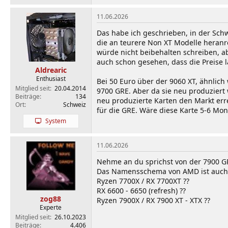
11.06.2026
Das habe ich geschrieben, in der Schw
die an teurere Non XT Modelle heranre
würde nicht beibehalten schreiben, a
auch schon gesehen, dass die Preise 
Aldrearic
Enthusiast
Bei 50 Euro über der 9060 XT, ähnlic
Mitglied seit
20.04.2014
9700 GRE. Aber da sie neu produziert
Beiträge
134
neu produzierte Karten den Markt erre
Ort
Schweiz
für die GRE. Wäre diese Karte 5-6 Mon
System
11.06.2026
Nehme an du sprichst von der 7900 G
Das Namensschema von AMD ist auch 
Ryzen 7700X / RX 7700XT ??
RX 6600 - 6650 (refresh) ??
zog88
Ryzen 7900X / RX 7900 XT - XTX ??
Experte
Mitglied seit
26.10.2023
Beiträge
4.406