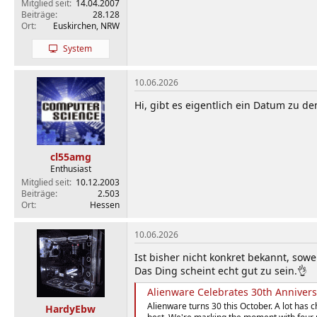
Mitglied seit
14.04.2007
Beiträge
28.128
Ort
Euskirchen, NRW
System
10.06.2026
Hi, gibt es eigentlich ein Datum zu d
cl55amg
Enthusiast
Mitglied seit
10.12.2003
Beiträge
2.503
Ort
Hessen
10.06.2026
Ist bisher nicht konkret bekannt, sowei
Das Ding scheint echt gut zu sein.👌
Alienware Celebrates 30th Anniver
Alienware turns 30 this October. A lot has 
HardyEbw