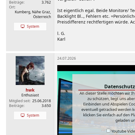
Beiträge
3.762
Ort
Ist eigentlich egal. Beide Monitore/ T
Kumberg, Nähe Graz,
Backlight Bl.., Fehlern etc. =Persönl
Österreich
Preisdifferenz rechtfertigen würde. A
System
l. G.
Karl
24.07.2026
Datenschutz
hwk
An dieser Stelle möchten wir I
Enthusiast
zu schützen, liegt uns abe
Mitglied seit
25.06.2018
Einbinden und Abspielen Cook
Beiträge
3.650
eventuell getracked werden k
klicken Sie einfach auf den 
System
geladen un
Youtube Video