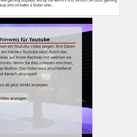
ew gaming displays, led by the world's first 39-inch 5K OLED gaming
up also includes a faster and...
hinweis für Youtube
hnen ein Youtube-Video zeigen. Ihre Daten
r am Herzen: Youtube setzt durch das
ies auf ihrem Rechner, mit welchen sie
önnen. Wenn Sie dies zulassen möchten,
Play-Button. Das Video wird anschließend
d danach abgespielt.
s ab jetzt direkt anzeigen
ideo anzeigen