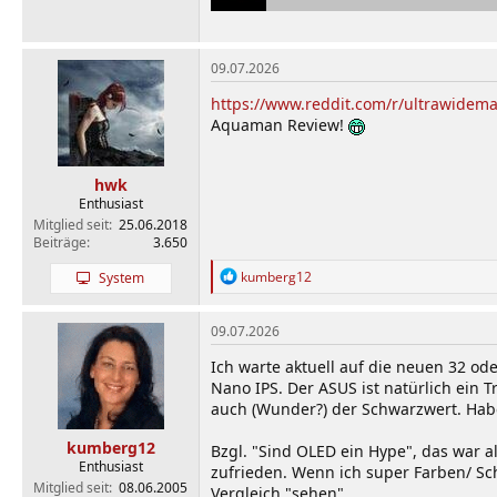
09.07.2026
https://www.reddit.com/r/ultrawid
Aquaman Review!
hwk
Enthusiast
Mitglied seit
25.06.2018
Beiträge
3.650
R
kumberg12
System
e
a
k
09.07.2026
t
i
Ich warte aktuell auf die neuen 32 o
o
Nano IPS. Der ASUS ist natürlich ein T
n
auch (Wunder?) der Schwarzwert. Habe 
e
n
kumberg12
Bzgl. "Sind OLED ein Hype", das war a
:
Enthusiast
zufrieden. Wenn ich super Farben/ Sc
Mitglied seit
08.06.2005
Vergleich "sehen".