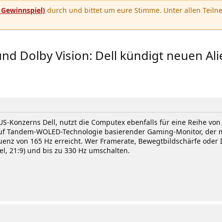
u
Gewinnspiel)
durch und bittet um eure Stimme. Unter allen Teilne
d Dolby Vision: Dell kündigt neuen 
s US-Konzerns Dell, nutzt die Computex ebenfalls für eine Reihe v
f Tandem-WOLED-Technologie basierender Gaming-Monitor, der mit 
enz von 165 Hz erreicht. Wer Framerate, Bewegtbildschärfe oder 
el, 21:9) und bis zu 330 Hz umschalten.