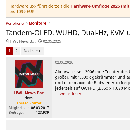
Hardwareluxx führt derzeit die
Hardware-Umfrage 2026 (mit 
bis 1099 EUR.
Peripherie
Monitore
Tandem-OLED, WUHD, Dual-Hz, KVM un
E
E
HWL News Bot
02.06.2026
r
r
1
s
2
Nächste
s
t
t
e
e
02.06.2026
l
l
Alienware, seit 2006 eine Tochter de
l
l
großer, mit 1.500R gekrümmter und au
e
t
und eine maximale Bildwiederholfrequ
r
a
m
jederzeit auf UWFHD (2.560 x 1.080 Pix
HWL News Bot
... weiterlesen
News
Thread Starter
Mitglied seit
06.03.2017
Beiträge
123.939