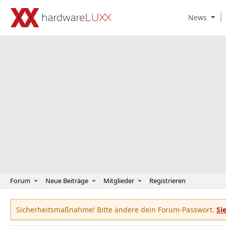
O
News
p
e
n
N
e
w
s
S
u
b
m
e
n
u
Forum
Neue Beiträge
Mitglieder
Registrieren
Sicherheitsmaßnahme! Bitte ändere dein Forum-Passwort.
Si