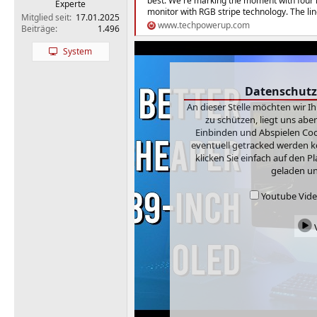
best. We're marking the moment with four n
Experte
monitor with RGB stripe technology. The line
Mitglied seit
17.01.2025
www.techpowerup.com
Beiträge
1.496
System
Datenschutz
An dieser Stelle möchten wir I
zu schützen, liegt uns abe
Einbinden und Abspielen Cook
eventuell getracked werden k
klicken Sie einfach auf den 
geladen un
Youtube Video
V