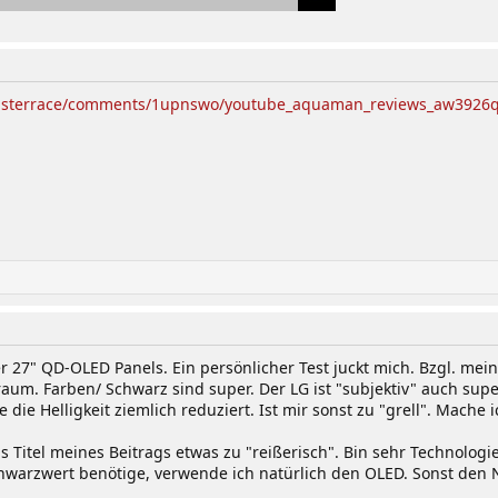
emasterrace/comments/1upnswo/youtube_aquaman_reviews_aw3926
der 27" QD-OLED Panels. Ein persönlicher Test juckt mich. Bzgl.
raum. Farben/ Schwarz sind super. Der LG ist "subjektiv" auch super
die Helligkeit ziemlich reduziert. Ist mir sonst zu "grell". Mach
ls Titel meines Beitrags etwas zu "reißerisch". Bin sehr Technolog
hwarzwert benötige, verwende ich natürlich den OLED. Sonst den Na