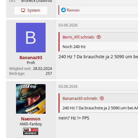
Ort
Bruneck (Südtirol)
R
Raeven
System
e
a
k
03.06.2026
t
B
i
Berni_ATI schrieb:
o
n
Noch 240 Hz
e
n
240 Hz ? Da brauchste ja 2 5090 um 
Bananaz93
:
Profi
Mitglied seit
28.02.2024
Beiträge
257
03.06.2026
Bananaz93 schrieb:
240 Hz ? Da brauchste ja 2 5090 um bei
nein? Hz != FPS
Naennon
AMD-Fanboy