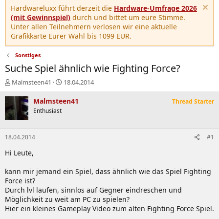
Hardwareluxx führt derzeit die
Hardware-Umfrage 2026
(mit Gewinnspiel)
durch und bittet um eure Stimme.
Unter allen Teilnehmern verlosen wir eine aktuelle
Grafikkarte Eurer Wahl bis 1099 EUR.
Sonstiges
Suche Spiel ähnlich wie Fighting Force?
E
E
Malmsteen41
18.04.2014
r
r
s
s
Malmsteen41
Thread Starter
t
t
Enthusiast
e
e
l
l
l
l
18.04.2014
#1
e
t
r
a
Hi Leute,
m
kann mir jemand ein Spiel, dass ähnlich wie das Spiel Fighting
Force ist?
Durch lvl laufen, sinnlos auf Gegner eindreschen und
Möglichkeit zu weit am PC zu spielen?
Hier ein kleines Gameplay Video zum alten Fighting Force Spiel.