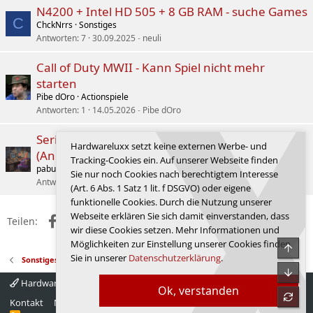
N4200 + Intel HD 505 + 8 GB RAM - suche Games
C
ChckNrrs
Sonstiges
Antworten
7
30.09.2025
neuli
Call of Duty MWII - Kann Spiel nicht mehr
starten
Pibe dOro
Actionspiele
Antworten
1
14.05.2026
Pibe dOro
Serie: Alte Retro-Games in neuem Glanz
Hardwareluxx setzt keine externen Werbe- und
(Anleitung für Windows 11)
Tracking-Cookies ein. Auf unserer Webseite finden
pabu.roar
NostalgiedeLuxx
Sie nur noch Cookies nach berechtigtem Interesse
Antworten
14
23.06.2026
shurik88
(Art. 6 Abs. 1 Satz 1 lit. f DSGVO) oder eigene
funktionelle Cookies. Durch die Nutzung unserer
Webseite erklären Sie sich damit einverstanden, dass
Facebook
X (Twitter)
Reddit
WhatsApp
E-Mail
Link
Teilen:
wir diese Cookies setzen. Mehr Informationen und
Möglichkeiten zur Einstellung unserer Cookies finden
Obe
Sie in unserer
Datenschutzerklärung
.
Sonstiges
Unte
Hardwareluxx 4.0
Deutsch
Ok, verstanden
refre
Kontakt
Nutzungsbedingungen
Datenschutz
Hilfe
Startseite