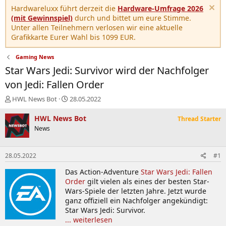
Hardwareluxx führt derzeit die
Hardware-Umfrage 2026
(mit Gewinnspiel)
durch und bittet um eure Stimme.
Unter allen Teilnehmern verlosen wir eine aktuelle
Grafikkarte Eurer Wahl bis 1099 EUR.
Gaming News
Star Wars Jedi: Survivor wird der Nachfolger
von Jedi: Fallen Order
E
E
HWL News Bot
28.05.2022
r
r
s
s
HWL News Bot
Thread Starter
t
t
News
e
e
l
l
l
l
28.05.2022
#1
e
t
r
a
Das Action-Adventure
Star Wars Jedi: Fallen
m
Order
gilt vielen als eines der besten Star-
Wars-Spiele der letzten Jahre. Jetzt wurde
ganz offiziell ein Nachfolger angekündigt:
Star Wars Jedi: Survivor.
... weiterlesen