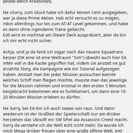
(woow welch Kreativität).
Ne sSorry, zum Glück habe ich dafür keinen Cent ausgegeben,
war ja diese Prime Aktion. Hab echt versucht es zu mögen,
mbin allerdings nur bis zum AT-AT Level gekommen, und habe
es dann ohne irgendeine Träne gelöscht.
Evtl wird es nochmal am Steam Deck ausprobiert, aber da bin
ich mir echt nicht sicher.
Achja, und ja da fand ich sogar noch das neuere Squadrons
besser (OK eine ist eine Weltraum "Sim") obwohl auch hier EA
mMn voll in die Kacke gegriffen hat, indem sie anstatt ne gut
erzählte Story, die Kampagnie wie ein Tutorial aufgezogen
haben. Anstatt man bei jeder Mission aussuchen konnte
welches Schiff man fliegen möchte, musste man das jeweilige
für die Mission nehmen und erstmal in den ersten 5 Minuten
beigebracht bekommen wie es funktioniert, um dann eine 10-
20 Minuten Mission erleben zu dürfen.
Ne Sorry, bei EA bin ich auch sowas von raus. Und dann
wiederum ist der Großteil der Spielerschaft nur am drüber
herziehen das Ubisoft ein SW SPiel ala Assassins Creed macht.
Sorry da verstehe ich die Welt echt nicht mehr. Da würde ich
mich Mega drüber freuen über eine große offene Welt, evtl