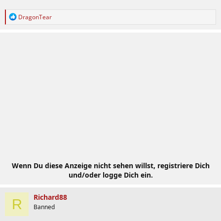
R
DragonTear
e
a
k
t
i
o
n
e
n
:
Wenn Du diese Anzeige nicht sehen willst, registriere Dich
und/oder logge Dich ein.
Richard88
R
Banned