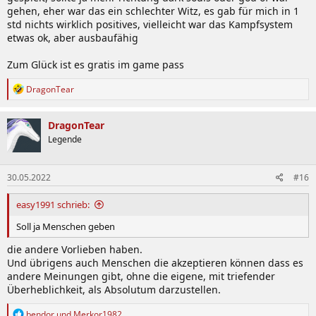
gehen, eher war das ein schlechter Witz, es gab für mich in 1
std nichts wirklich positives, vielleicht war das Kampfsystem
etwas ok, aber ausbaufähig
Zum Glück ist es gratis im game pass
R
DragonTear
e
a
k
DragonTear
t
Legende
i
o
n
30.05.2022
#16
e
n
:
easy1991 schrieb:
Soll ja Menschen geben
die andere Vorlieben haben.
Und übrigens auch Menschen die akzeptieren können dass es
andere Meinungen gibt, ohne die eigene, mit triefender
Überheblichkeit, als Absolutum darzustellen.
R
bendor
und
Merkor1982