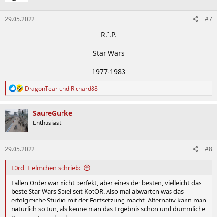
29.05.2022
#7
R.I.P.
Star Wars
1977-1983​
R
DragonTear
und
Richard88
e
a
k
SaureGurke
t
Enthusiast
i
o
n
29.05.2022
#8
e
n
:
L0rd_Helmchen schrieb:
Fallen Order war nicht perfekt, aber eines der besten, vielleicht das
beste Star Wars Spiel seit KotOR. Also mal abwarten was das
erfolgreiche Studio mit der Fortsetzung macht. Alternativ kann man
natürlich so tun, als kenne man das Ergebnis schon und dümmliche