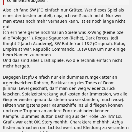
Kommentare abgeben.
Also ich fand SW JFO einfach nur Grütze. Wer dieses Spiel als
eines der besten betitelt, naja, ich weiß auch nicht. Nur weil
man etwas noch mehr verhauen kann, ist es noch lange nicht
gut.
Ich errinere gerne nochmal an Spiele wie: X-Wing (Reihe bze
alle "Ableger" ), Rogue Sqaudron (Reihe), Dark Forces, Jedi
Knight 2 (auch Academy), SW Battlefront 1&2 (Original), Kotor,
Empire at War, Republic Commando....usw usw um nur einige
beim Namen zu nennen.
Und das sind alles Uralt Spiele, wo die Technik einfach nicht
mehr hergab.
Dagegen ist JfO einfach nur ein dummes rumgekletter an
irgendwelchen Röhren, Backtracking des Todes of Doom
(Einmal Level geschaft, darf man den weg wieder zurück
latschen, Spielzeitstreckung auf kosten der Immersion, wo alle
Gegner wieder genau da stehen wo sie standen, much wow).
Hätten wenigstens paar Raumschiffe ins Bild fliegen können
und neue Truppen an andere Punkte abladen können.
Kämpfe...dummes Button bashing aus der Hölle...Skill?!? LoL
Grafik war echt OK. Story mehhh, Charaktere mehhhh. Achja
Kisten aufmachen um Lichtschwert und Kleidung zu verändern