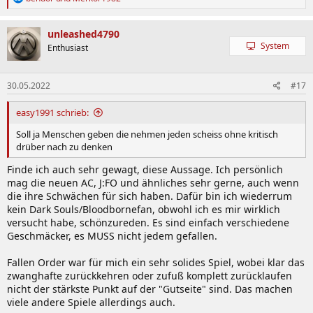
e
a
k
unleashed4790
t
System
Enthusiast
i
o
n
30.05.2022
#17
e
n
:
easy1991 schrieb:
Soll ja Menschen geben die nehmen jeden scheiss ohne kritisch
drüber nach zu denken
Finde ich auch sehr gewagt, diese Aussage. Ich persönlich
mag die neuen AC, J:FO und ähnliches sehr gerne, auch wenn
die ihre Schwächen für sich haben. Dafür bin ich wiederrum
kein Dark Souls/Bloodbornefan, obwohl ich es mir wirklich
versucht habe, schönzureden. Es sind einfach verschiedene
Geschmäcker, es MUSS nicht jedem gefallen.
Fallen Order war für mich ein sehr solides Spiel, wobei klar das
zwanghafte zurückkehren oder zufuß komplett zurücklaufen
nicht der stärkste Punkt auf der "Gutseite" sind. Das machen
viele andere Spiele allerdings auch.