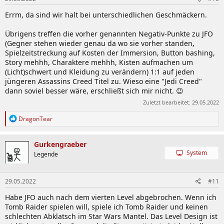
Errm, da sind wir halt bei unterschiedlichen Geschmäckern.
Übrigens treffen die vorher genannten Negativ-Punkte zu JFO
(Gegner stehen wieder genau da wo sie vorher standen,
Spielzeitstreckung auf Kosten der Immersion, Button bashing,
Story mehhh, Charaktere mehhh, Kisten aufmachen um
(Licht)schwert und Kleidung zu verändern) 1:1 auf jeden
jüngeren Assassins Creed Titel zu. Wieso eine "Jedi Creed"
dann soviel besser wäre, erschließt sich mir nicht. 😉
Zuletzt bearbeitet:
29.05.2022
R
DragonTear
e
a
k
Gurkengraeber
t
System
Legende
i
o
n
29.05.2022
#11
e
n
Habe JFO auch nach dem vierten Level abgebrochen. Wenn ich
:
Tomb Raider spielen will, spiele ich Tomb Raider und keinen
schlechten Abklatsch im Star Wars Mantel. Das Level Design ist