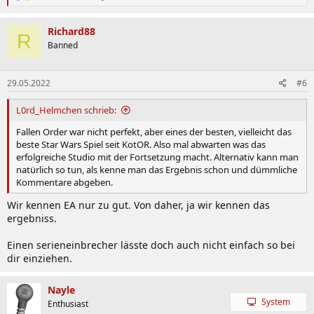
e
a
k
Richard88
R
t
Banned
i
o
n
29.05.2022
#6
e
n
:
L0rd_Helmchen schrieb:
Fallen Order war nicht perfekt, aber eines der besten, vielleicht das
beste Star Wars Spiel seit KotOR. Also mal abwarten was das
erfolgreiche Studio mit der Fortsetzung macht. Alternativ kann man
natürlich so tun, als kenne man das Ergebnis schon und dümmliche
Kommentare abgeben.
Wir kennen EA nur zu gut. Von daher, ja wir kennen das
ergebniss.
Einen serieneinbrecher lässte doch auch nicht einfach so bei
dir einziehen.
Nayle
System
Enthusiast