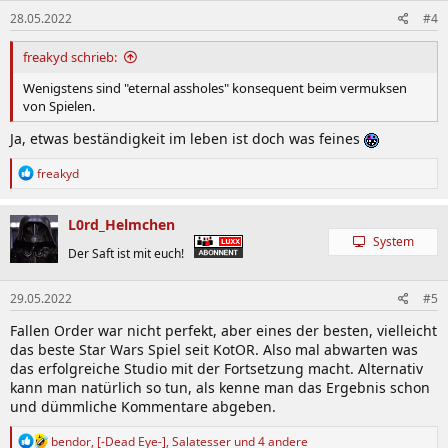
n
28.05.2022
#4
e
n
:
freakyd schrieb:
Wenigstens sind "eternal assholes" konsequent beim vermuksen
von Spielen.
Ja, etwas beständigkeit im leben ist doch was feines
R
freakyd
e
a
k
L0rd_Helmchen
t
System
i
Der Saft ist mit euch!
o
n
29.05.2022
#5
e
n
Fallen Order war nicht perfekt, aber eines der besten, vielleicht
:
das beste Star Wars Spiel seit KotOR. Also mal abwarten was
das erfolgreiche Studio mit der Fortsetzung macht. Alternativ
kann man natürlich so tun, als kenne man das Ergebnis schon
und dümmliche Kommentare abgeben.
R
bendor
,
[-Dead Eye-]
,
Salatesser
und 4 andere