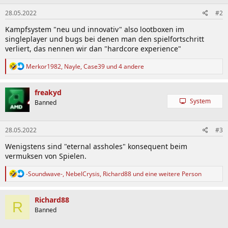
28.05.2022
#2
Kampfsystem "neu und innovativ" also lootboxen im
singleplayer und bugs bei denen man den spielfortschritt
verliert, das nennen wir dan "hardcore experience"
R
Merkor1982
,
Nayle
,
Case39
und 4 andere
e
a
k
freakyd
t
System
Banned
i
o
n
28.05.2022
#3
e
n
Wenigstens sind "eternal assholes" konsequent beim
:
vermuksen von Spielen.
R
-Soundwave-
,
NebelCrysis
,
Richard88
und eine weitere Person
e
a
k
Richard88
R
t
Banned
i
o