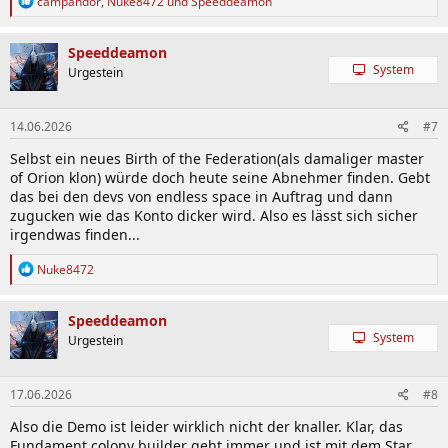
campandor
,
Nuke8472
und
Speeddeamon
e
a
k
Speeddeamon
t
System
Urgestein
i
o
n
14.06.2026
#7
e
n
Selbst ein neues Birth of the Federation(als damaliger master
:
of Orion klon) würde doch heute seine Abnehmer finden. Gebt
das bei den devs von endless space in Auftrag und dann
zugucken wie das Konto dicker wird. Also es lässt sich sicher
irgendwas finden...
R
Nuke8472
e
a
k
Speeddeamon
t
System
Urgestein
i
o
n
17.06.2026
#8
e
n
Also die Demo ist leider wirklich nicht der knaller. Klar, das
:
Fundament colony builder geht immer und ist mit dem Star