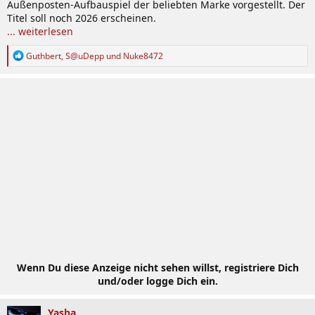
Außenposten-Aufbauspiel der beliebten Marke vorgestellt. Der
Titel soll noch 2026 erscheinen.
... weiterlesen
R
Guthbert
,
S@uDepp
und
Nuke8472
e
a
k
t
i
o
n
e
n
:
Wenn Du diese Anzeige nicht sehen willst, registriere Dich
und/oder logge Dich ein.
Yasha