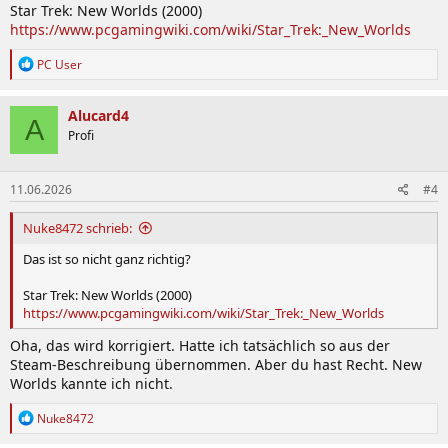
Star Trek: New Worlds (2000)
https://www.pcgamingwiki.com/wiki/Star_Trek:_New_Worlds
R
PC User
e
a
k
Alucard4
A
t
Profi
i
o
n
11.06.2026
#4
e
n
:
Nuke8472 schrieb:
Das ist so nicht ganz richtig?
Star Trek: New Worlds (2000)
https://www.pcgamingwiki.com/wiki/Star_Trek:_New_Worlds
Oha, das wird korrigiert. Hatte ich tatsächlich so aus der
Steam-Beschreibung übernommen. Aber du hast Recht. New
Worlds kannte ich nicht.
R
Nuke8472
e