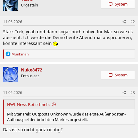
System
Urgestein
11.06.2026
#2
Stark Trek, yeah und dann sogar noch native für Mac so wie es
aussieht. Ich werde die Demo heute Abend mal ausprobieren,
könnte interessant sein
R
Munkman
e
a
k
Nuke8472
t
System
Enthusiast
i
o
n
11.06.2026
#3
e
n
:
HWL News Bot schrieb:
Mit Star Trek: Outposts Unknown wurde das erste Außenposten-
Aufbauspiel der beliebten Marke vorgestellt.
Das ist so nicht ganz richtig?