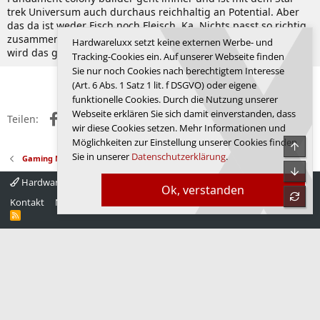
trek Universum auch durchaus reichhaltig an Potential. Aber
das da ist weder Fisch noch Fleisch. Ka. Nichts passt so richtig
zusammen. Sind zwar ein paar nette Ideen mit drin. Aber so
Hardwareluxx setzt keine externen Werbe- und
wird das glaube ich nicht mal hardcore Fans abholen...
Tracking-Cookies ein. Auf unserer Webseite finden
Sie nur noch Cookies nach berechtigtem Interesse
Anmelden, um zu antworten.
(Art. 6 Abs. 1 Satz 1 lit. f DSGVO) oder eigene
funktionelle Cookies. Durch die Nutzung unserer
Webseite erklären Sie sich damit einverstanden, dass
Facebook
X (Twitter)
Reddit
WhatsApp
E-Mail
Link
Teilen:
wir diese Cookies setzen. Mehr Informationen und
Möglichkeiten zur Einstellung unserer Cookies finden
Obe
Sie in unserer
Datenschutzerklärung
.
Gaming News
Unte
Hardwareluxx 4.0
Deutsch
Ok, verstanden
refre
Kontakt
Nutzungsbedingungen
Datenschutz
Hilfe
Startseite
R
S
S