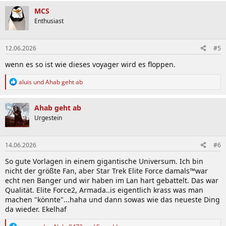
a
k
MCS
t
Enthusiast
i
o
n
12.06.2026
#5
e
n
wenn es so ist wie dieses voyager wird es floppen.
:
R
aluis
und
Ahab geht ab
e
a
k
Ahab geht ab
t
Urgestein
i
o
n
14.06.2026
#6
e
n
So gute Vorlagen in einem gigantische Universum. Ich bin
:
nicht der größte Fan, aber Star Trek Elite Force damals™️war
echt nen Banger und wir haben im Lan hart gebattelt. Das war
Qualität. Elite Force2, Armada..is eigentlich krass was man
machen "könnte"...haha und dann sowas wie das neueste Ding
da wieder. Ekelhaf
R