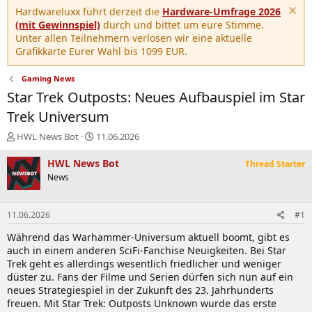
Hardwareluxx führt derzeit die
Hardware-Umfrage 2026
(mit Gewinnspiel)
durch und bittet um eure Stimme.
Unter allen Teilnehmern verlosen wir eine aktuelle
Grafikkarte Eurer Wahl bis 1099 EUR.
Gaming News
Star Trek Outposts: Neues Aufbauspiel im Star
Trek Universum
E
E
HWL News Bot
11.06.2026
r
r
s
s
HWL News Bot
Thread Starter
t
t
News
e
e
l
l
l
l
11.06.2026
#1
e
t
r
a
Während das Warhammer-Universum aktuell boomt, gibt es
m
auch in einem anderen SciFi-Fanchise Neuigkeiten. Bei Star
Trek geht es allerdings wesentlich friedlicher und weniger
düster zu. Fans der Filme und Serien dürfen sich nun auf ein
neues Strategiespiel in der Zukunft des 23. Jahrhunderts
freuen. Mit Star Trek: Outposts Unknown wurde das erste