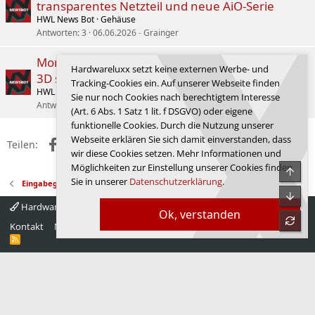
transparentes Netzteil und neue AiO-Serie
HWL News Bot
Gehäuse
Antworten
3
06.06.2026
Grainger
Montech auf der Computex: Das neue King 95
Hardwareluxx setzt keine externen Werbe- und
3D soll allen die Show stehlen
Tracking-Cookies ein. Auf unserer Webseite finden
HWL News Bot
Gehäuse
Sie nur noch Cookies nach berechtigtem Interesse
Antworten
0
03.06.2026
HWL News Bot
(Art. 6 Abs. 1 Satz 1 lit. f DSGVO) oder eigene
funktionelle Cookies. Durch die Nutzung unserer
Webseite erklären Sie sich damit einverstanden, dass
Facebook
X (Twitter)
Reddit
WhatsApp
E-Mail
Link
Teilen:
wir diese Cookies setzen. Mehr Informationen und
Möglichkeiten zur Einstellung unserer Cookies finden
Obe
Sie in unserer
Datenschutzerklärung
.
Eingabegeräte
Unte
Hardwareluxx 4.0
Deutsch
Ok, verstanden
refre
Kontakt
Nutzungsbedingungen
Datenschutz
Hilfe
Startseite
R
S
S