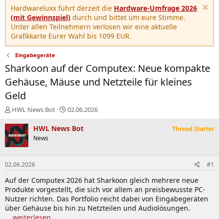
Hardwareluxx führt derzeit die
Hardware-Umfrage 2026
(mit Gewinnspiel)
durch und bittet um eure Stimme.
Unter allen Teilnehmern verlosen wir eine aktuelle
Grafikkarte Eurer Wahl bis 1099 EUR.
Eingabegeräte
Sharkoon auf der Computex: Neue kompakte
Gehäuse, Mäuse und Netzteile für kleines
Geld
E
E
HWL News Bot
02.06.2026
r
r
s
s
HWL News Bot
Thread Starter
t
t
News
e
e
l
l
l
l
02.06.2026
#1
e
t
r
a
Auf der Computex 2026 hat Sharkoon gleich mehrere neue
m
Produkte vorgestellt, die sich vor allem an preisbewusste PC-
Nutzer richten. Das Portfolio reicht dabei von Eingabegeräten
über Gehäuse bis hin zu Netzteilen und Audiolösungen.
... weiterlesen