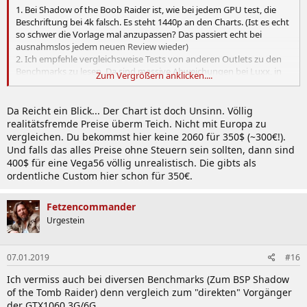
1. Bei Shadow of the Boob Raider ist, wie bei jedem GPU test, die
Beschriftung bei 4k falsch. Es steht 1440p an den Charts. (Ist es echt
so schwer die Vorlage mal anzupassen? Das passiert echt bei
ausnahmslos jedem neuen Review wieder)
2. Ich empfehle vergleichsweise Tests von anderen Outlets zu den
Benchmarks zu lesen. Da sind massive Abweichungen bei Luxx, in
Zum Vergrößern anklicken....
beide Richtungen komischerweise, die bei anderen Outlets so nicht
vorkommen.
Da Reicht ein Blick... Der Chart ist doch Unsinn. Völlig
Zur Karte ansich:
realitätsfremde Preise überm Teich. Nicht mit Europa zu
Nettes Teil. Bestes Preis / Leistungsverhältnis in dem Bereich. Etwas
vergleichen. Du bekommst hier keine 2060 für 350$ (~300€!).
das man von NVidia nicht so erwartet hätte. Freut mich.
Und falls das alles Preise ohne Steuern sein sollten, dann sind
Edit: Anhang zu P/ L in 1440p. Quelle
HardwareCanucks
400$ für eine Vega56 völlig unrealistisch. Die gibts als
ordentliche Custom hier schon für 350€.
Anhang anzeigen 455050
Fetzencommander
Urgestein
07.01.2019
#16
Ich vermiss auch bei diversen Benchmarks (Zum BSP Shadow
of the Tomb Raider) denn vergleich zum "direkten" Vorgänger
der GTX1060 3G/6G.