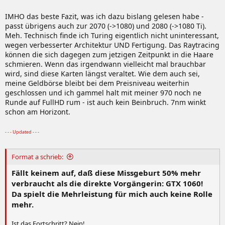
IMHO das beste Fazit, was ich dazu bislang gelesen habe -
passt übrigens auch zur 2070 (->1080) und 2080 (->1080 Ti).
Meh. Technisch finde ich Turing eigentlich nicht uninteressant,
wegen verbesserter Architektur UND Fertigung. Das Raytracing
können die sich dagegen zum jetzigen Zeitpunkt in die Haare
schmieren. Wenn das irgendwann vielleicht mal brauchbar
wird, sind diese Karten längst veraltet. Wie dem auch sei,
meine Geldbörse bleibt bei dem Preisniveau weiterhin
geschlossen und ich gammel halt mit meiner 970 noch ne
Runde auf FullHD rum - ist auch kein Beinbruch. 7nm winkt
schon am Horizont.
- - - Updated - - -
Format a schrieb:
Fällt keinem auf, daß diese Missgeburt 50% mehr
verbraucht als die direkte Vorgängerin: GTX 1060!
Da spielt die Mehrleistung für mich auch keine Rolle
mehr.
Ist das Fortschritt? Nein!