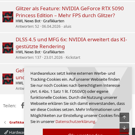
Glitzer als Feature: NVIDIA GeForce RTX 5090
Princess Edition – Mehr FPS durch Glitzer?
HWL News Bot
Grafikkarten
Antworten
52
06.04.2026
aluis
DLSS 4.5 und MFG 6x: NVIDIA erweitert das KI-
gestützte Rendering
HWL News Bot
Grafikkarten
Antworten
137
23.01.2026
Kickstart
GeForce-RTX-50-Serie Founders Edition: Erst EOL
Hardwareluxx setzt keine externen Werbe- und
und dann doch nicht
Tracking-Cookies ein. Auf unserer Webseite finden
HWL News Bot
Grafikkarten
Sie nur noch Cookies nach berechtigtem Interesse
Antworten
15
20.09.2025
Gelöschtes Mitglied 48212
(Art. 6 Abs. 1 Satz 1 lit. f DSGVO) oder eigene
funktionelle Cookies. Durch die Nutzung unserer
Webseite erklären Sie sich damit einverstanden, dass
Facebook
X (Twitter)
Reddit
WhatsApp
E-Mail
Link
Teilen:
wir diese Cookies setzen. Mehr Informationen und
Möglichkeiten zur Einstellung unserer Cookies finden
Obe
Sie in unserer
Datenschutzerklärung
.
Grafikkarten
Unte
Hardwareluxx 4.0
Deutsch