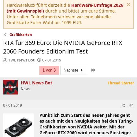
Hardwareluxx führt derzeit die
Hardware-Umfrage 2026
(mit Gewinnspiel)
durch und bittet um eure Stimme.
Unter allen Teilnehmern verlosen wir eine aktuelle
Grafikkarte Eurer Wahl bis 1099 EUR.
Grafikkarten
RTX für 369 Euro: Die NVIDIA GeForce RTX
2060 Founders Edition im Test
E
E
HWL News Bot
07.01.2019
r
r
Letzte
s
s
1 von 3
Nächste
t
t
e
e
HWL News Bot
Thread Starter
l
l
News
l
l
e
t
r
a
07.01.2019
#1
m
Pünktlich zum Start des neuen Jahres geht
es auch mit den Neuigkeiten bei den Turing-
Grafikkarten von NVIDIA weiter. Mit der
GeForce RTX 2060 wird ein neues Einsteiger-