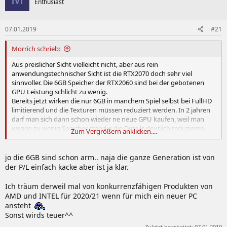
Enthusiast
07.01.2019
#21
Morrich schrieb:
Aus preislicher Sicht vielleicht nicht, aber aus rein
anwendungstechnischer Sicht ist die RTX2070 doch sehr viel
sinnvoller. Die 6GB Speicher der RTX2060 sind bei der gebotenen
GPU Leistung schlicht zu wenig.
Bereits jetzt wirken die nur 6GB in manchem Spiel selbst bei FullHD
limitierend und die Texturen müssen reduziert werden. In 2 jahren
darf man sich dann schon wieder ne neue GPU kaufen, weil man
wegen zu wenig Speicher ständig die Details deutlich reduzieren
Zum Vergrößern anklicken....
muss.
Ein Armutszeugnis für ein Produkt, welches 370€+ kostet.
jo die 6GB sind schon arm.. naja die ganze Generation ist von
der P/L einfach kacke aber ist ja klar.
Ich träum derweil mal von konkurrenzfähigen Produkten von
AMD und INTEL für 2020/21 wenn für mich ein neuer PC
ansteht
Sonst wirds teuer^^
Zuletzt bearbeitet:
07.01.2019