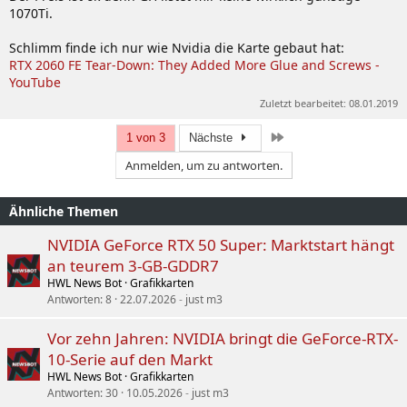
1070Ti.
Schlimm finde ich nur wie Nvidia die Karte gebaut hat:
RTX 2060 FE Tear-Down: They Added More Glue and Screws -
YouTube
Zuletzt bearbeitet:
08.01.2019
Letzte
1 von 3
Nächste
Anmelden, um zu antworten.
Ähnliche Themen
NVIDIA GeForce RTX 50 Super: Marktstart hängt
an teurem 3-GB-GDDR7
HWL News Bot
Grafikkarten
Antworten
8
22.07.2026
just m3
Vor zehn Jahren: NVIDIA bringt die GeForce-RTX-
10-Serie auf den Markt
HWL News Bot
Grafikkarten
Antworten
30
10.05.2026
just m3