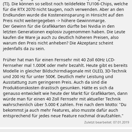
(TI). Die können so selbst noch teildefekte TU106-Chips, welche
für die RTX 2070 nicht taugen, noch verwenden. Aber an den
Endkunden wurde die Kosteneinsparung in Hinsicht auf den
Preis nicht weitergegeben -> höhere Gewinnmarge.
Der Gewinn für die Grafikkarten dürfte bei Nvidia in den
letzten Generationen explosiv zugenommen haben. Die Leute
kaufen die Ware ja auch zu deutlich höheren Preisen, also
warum den Preis nicht anheben? Die Akzeptanz scheint
jedenfalls da zu sein.
Früher hat man für einen Fernsehr mit 40 Zoll 60Hz LCD-
Fernseher mal 1.000€ oder mehr bezahlt. Heute gibt es bereits
Modelle in gleicher Bildschirmdiagonale mit OLED, 3D-Technik
und 200 Hz für unter 500€. Deutlich mehr Leistung und
Ausstattung zum geringeren Preis. Auch da sind die
Produktionskosten drastisch gesunken. Hätte es sich da
genauso entwickelt wie heute der Markt für Grafikkarten, dann
würde man für einen 40 Zoll Fernsehr mit aktueller Technik
wahrscheinlich über 5.000 € zahlen. Frei nach dem Motto: "Du
bekommst ja auch mehr Features, also musste dafür auch
entsprechend für jedes neue Feature nochmal draufzahlen."
Zuletzt bearbeitet:
07.01.2019