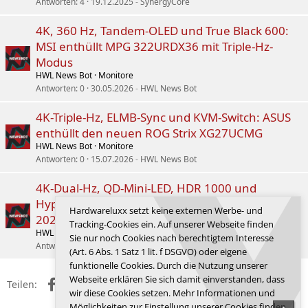
Antworten
4
19.12.2025
SynergyCore
4K, 360 Hz, Tandem-OLED und True Black 600:
MSI enthüllt MPG 322URDX36 mit Triple-Hz-
Modus
HWL News Bot
Monitore
Antworten
0
30.05.2026
HWL News Bot
4K-Triple-Hz, ELMB-Sync und KVM-Switch: ASUS
enthüllt den neuen ROG Strix XG27UCMG
HWL News Bot
Monitore
Antworten
0
15.07.2026
HWL News Bot
4K-Dual-Hz, QD-Mini-LED, HDR 1000 und
HyperOS 3: Xiaomi enthüllt Redmi G Pro 32U
Hardwareluxx setzt keine externen Werbe- und
2026 für China
Tracking-Cookies ein. Auf unserer Webseite finden
HWL News Bot
Monitore
Sie nur noch Cookies nach berechtigtem Interesse
Antworten
2
15.04.2026
Furyos
(Art. 6 Abs. 1 Satz 1 lit. f DSGVO) oder eigene
funktionelle Cookies. Durch die Nutzung unserer
Webseite erklären Sie sich damit einverstanden, dass
Facebook
X (Twitter)
Reddit
WhatsApp
E-Mail
Link
Teilen:
wir diese Cookies setzen. Mehr Informationen und
Möglichkeiten zur Einstellung unserer Cookies finden