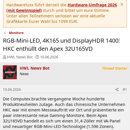
Hardwareluxx führt derzeit die
Hardware-Umfrage 2026
(mit Gewinnspiel)
durch und bittet um eure Stimme.
Unter allen Teilnehmern verlosen wir eine aktuelle
Grafikkarte Eurer Wahl bis 1099 EUR.
Monitore
RGB-Mini-LED, 4K165 und DisplayHDR 1400:
HKC enthüllt den Apex 32U165VD
E
E
HWL News Bot
10.06.2026
r
r
s
s
HWL News Bot
Thread Starter
t
t
News
e
e
l
l
l
l
10.06.2026
#1
e
t
r
a
Die Computex brachte vergangene Woche hunderte
m
Produktneuheiten zutage. Auch das chinesische Unternehmen
HKC war mit einem Messeauftritt vor Ort und präsentierte ein
paar interessante neue Gaming-Monitore. Beim Apex
32U165VD handelt es sich um einen 31,4-Zöller mit VA-Panel
und neuartiger RGB-Mini-LED-Technologie (1.596 Zonen).