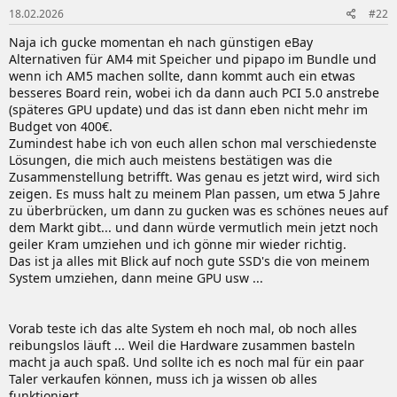
18.02.2026
#22
Naja ich gucke momentan eh nach günstigen eBay
Alternativen für AM4 mit Speicher und pipapo im Bundle und
wenn ich AM5 machen sollte, dann kommt auch ein etwas
besseres Board rein, wobei ich da dann auch PCI 5.0 anstrebe
(späteres GPU update) und das ist dann eben nicht mehr im
Budget von 400€.
Zumindest habe ich von euch allen schon mal verschiedenste
Lösungen, die mich auch meistens bestätigen was die
Zusammenstellung betrifft. Was genau es jetzt wird, wird sich
zeigen. Es muss halt zu meinem Plan passen, um etwa 5 Jahre
zu überbrücken, um dann zu gucken was es schönes neues auf
dem Markt gibt... und dann würde vermutlich mein jetzt noch
geiler Kram umziehen und ich gönne mir wieder richtig.
Das ist ja alles mit Blick auf noch gute SSD's die von meinem
System umziehen, dann meine GPU usw ...
Vorab teste ich das alte System eh noch mal, ob noch alles
reibungslos läuft ... Weil die Hardware zusammen basteln
macht ja auch spaß. Und sollte ich es noch mal für ein paar
Taler verkaufen können, muss ich ja wissen ob alles
funktioniert.