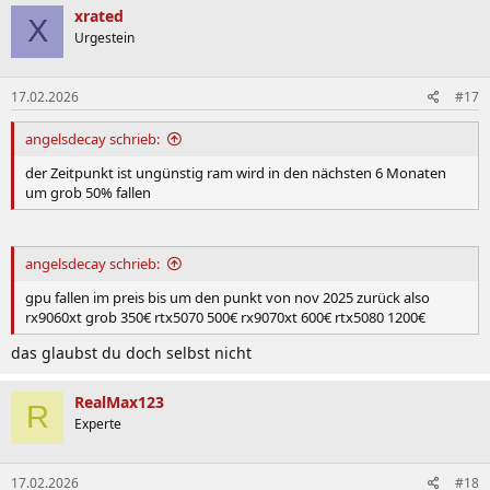
xrated
X
Urgestein
17.02.2026
#17
angelsdecay schrieb:
der Zeitpunkt ist ungünstig ram wird in den nächsten 6 Monaten
um grob 50% fallen
angelsdecay schrieb:
gpu fallen im preis bis um den punkt von nov 2025 zurück also
rx9060xt grob 350€ rtx5070 500€ rx9070xt 600€ rtx5080 1200€
das glaubst du doch selbst nicht
RealMax123
R
Experte
17.02.2026
#18