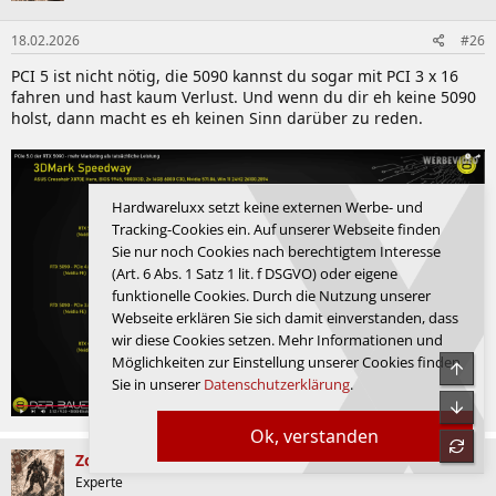
18.02.2026
#26
PCI 5 ist nicht nötig, die 5090 kannst du sogar mit PCI 3 x 16
fahren und hast kaum Verlust. Und wenn du dir eh keine 5090
holst, dann macht es eh keinen Sinn darüber zu reden.
Hardwareluxx setzt keine externen Werbe- und
Tracking-Cookies ein. Auf unserer Webseite finden
Sie nur noch Cookies nach berechtigtem Interesse
(Art. 6 Abs. 1 Satz 1 lit. f DSGVO) oder eigene
funktionelle Cookies. Durch die Nutzung unserer
Webseite erklären Sie sich damit einverstanden, dass
wir diese Cookies setzen. Mehr Informationen und
Möglichkeiten zur Einstellung unserer Cookies finden
Obe
Sie in unserer
Datenschutzerklärung
.
Unte
Ok, verstanden
refre
ZockerZentrale
Experte