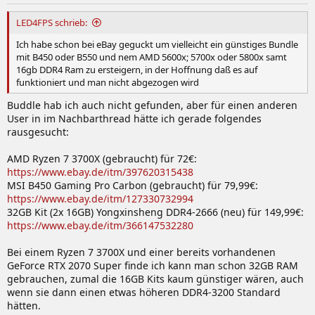
LED4FPS schrieb:
Ich habe schon bei eBay geguckt um vielleicht ein günstiges Bundle
mit B450 oder B550 und nem AMD 5600x; 5700x oder 5800x samt
16gb DDR4 Ram zu ersteigern, in der Hoffnung daß es auf
funktioniert und man nicht abgezogen wird
Buddle hab ich auch nicht gefunden, aber für einen anderen
User in im Nachbarthread hätte ich gerade folgendes
rausgesucht:
AMD Ryzen 7 3700X (gebraucht) für 72€:
https://www.ebay.de/itm/397620315438
MSI B450 Gaming Pro Carbon (gebraucht) für 79,99€:
https://www.ebay.de/itm/127330732994
32GB Kit (2x 16GB) Yongxinsheng DDR4-2666 (neu) für 149,99€:
https://www.ebay.de/itm/366147532280
Bei einem Ryzen 7 3700X und einer bereits vorhandenen
GeForce RTX 2070 Super finde ich kann man schon 32GB RAM
gebrauchen, zumal die 16GB Kits kaum günstiger wären, auch
wenn sie dann einen etwas höheren DDR4-3200 Standard
hätten.