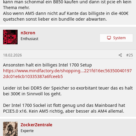
kann man schonmal ein B850 kaufen und dann ist pcie eh kein
Thema mehr.
Also wenn AM5 dann nicht auf Kante das billigste in die 400€
quetschen sonst lieber ein bundlle oder abwarten.
n3cron
System
Enthusiast
18.02.2026
#25
Ansonsten halt ein billiges Intel 1700 Setup
https://www.mindfactory.de/shopping...221fd16ec56350040197
2dc01e6cb10335387a6fceeb5
Leider ist bei DDR5 der Speicher so exorbitant teuer das es halt
bei 300€ in Sinnvoll los geht.
Der Intel 1700 Sockel ist flott genug und das Mainboard hat
PCIE5.0 x16. Kein AM5 richtig, aber besser als AM4 allemal.
ZockerZentrale
Experte