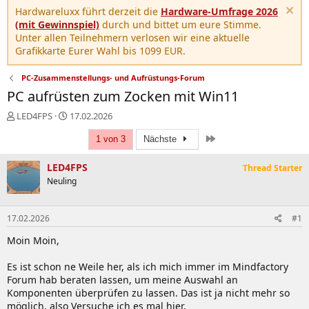
Hardwareluxx führt derzeit die
Hardware-Umfrage 2026
(mit Gewinnspiel)
durch und bittet um eure Stimme.
Unter allen Teilnehmern verlosen wir eine aktuelle
Grafikkarte Eurer Wahl bis 1099 EUR.
PC-Zusammenstellungs- und Aufrüstungs-Forum
PC aufrüsten zum Zocken mit Win11
E
E
LED4FPS
17.02.2026
r
r
Letzte
s
s
1 von 3
Nächste
t
t
e
e
LED4FPS
Thread Starter
l
l
Neuling
l
l
e
t
r
a
17.02.2026
#1
m
Moin Moin,
Es ist schon ne Weile her, als ich mich immer im Mindfactory
Forum hab beraten lassen, um meine Auswahl an
Komponenten überprüfen zu lassen. Das ist ja nicht mehr so
möglich, also Versuche ich es mal hier.