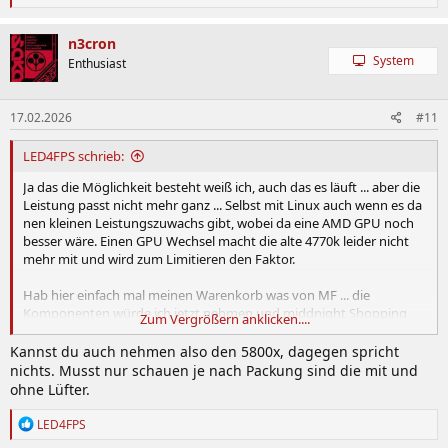
e
a
k
n3cron
t
System
Enthusiast
i
o
n
17.02.2026
#11
e
n
:
LED4FPS schrieb:
Ja das die Möglichkeit besteht weiß ich, auch das es läuft ... aber die
Leistung passt nicht mehr ganz ... Selbst mit Linux auch wenn es da
nen kleinen Leistungszuwachs gibt, wobei da eine AMD GPU noch
besser wäre. Einen GPU Wechsel macht die alte 4770k leider nicht
mehr mit und wird zum Limitieren den Faktor.
Hab hier einfach mal meinen Warenkorb was von MF ... die
Komponenten würde ich jetzt nehmen und middnight Shopping
Zum Vergrößern anklicken....
nutzen.
Kannst du auch nehmen also den 5800x, dagegen spricht
nichts. Musst nur schauen je nach Packung sind die mit und
Warenkorb | Mindfactory.de
ohne Lüfter.
Bei Mindfactory.de finden Sie günstige Hardware, Software,
Notebooks, Computer, Tablets, Smartphones, Spielekonsolen und
R
LED4FPS
vieles mehr.
e