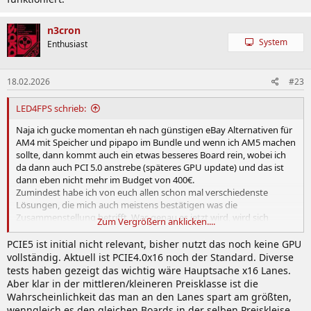
n3cron
System
Enthusiast
18.02.2026
#23
LED4FPS schrieb:
Naja ich gucke momentan eh nach günstigen eBay Alternativen für
AM4 mit Speicher und pipapo im Bundle und wenn ich AM5 machen
sollte, dann kommt auch ein etwas besseres Board rein, wobei ich
da dann auch PCI 5.0 anstrebe (späteres GPU update) und das ist
dann eben nicht mehr im Budget von 400€.
Zumindest habe ich von euch allen schon mal verschiedenste
Lösungen, die mich auch meistens bestätigen was die
Zusammenstellung betrifft. Was genau es jetzt wird, wird sich
Zum Vergrößern anklicken....
zeigen. Es muss halt zu meinem Plan passen, um etwa 5 Jahre zu
überbrücken, um dann zu gucken was es schönes neues auf dem
PCIE5 ist initial nicht relevant, bisher nutzt das noch keine GPU
Markt gibt... und dann würde vermutlich mein jetzt noch geiler
vollständig. Aktuell ist PCIE4.0x16 noch der Standard. Diverse
Kram umziehen und ich gönne mir wieder richtig.
tests haben gezeigt das wichtig wäre Hauptsache x16 Lanes.
Das ist ja alles mit Blick auf noch gute SSD's die von meinem System
Aber klar in der mittleren/kleineren Preisklasse ist die
umziehen, dann meine GPU usw ...
Wahrscheinlichkeit das man an den Lanes spart am größten,
wenngleich es den gleichen Boards in der selben Preiskleise