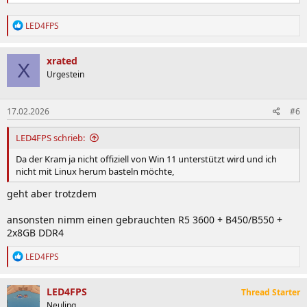
R
LED4FPS
e
a
k
xrated
X
t
Urgestein
i
o
n
17.02.2026
#6
e
n
:
LED4FPS schrieb:
Da der Kram ja nicht offiziell von Win 11 unterstützt wird und ich
nicht mit Linux herum basteln möchte,
geht aber trotzdem
ansonsten nimm einen gebrauchten R5 3600 + B450/B550 +
2x8GB DDR4
R
LED4FPS
e
a
k
LED4FPS
Thread Starter
t
Neuling