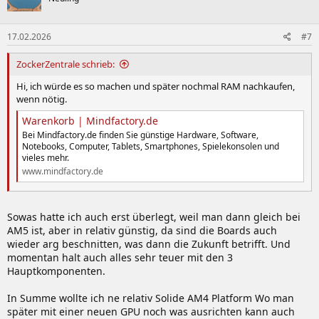
i
o
n
17.02.2026
#7
e
n
:
ZockerZentrale schrieb:
Hi, ich würde es so machen und später nochmal RAM nachkaufen,
wenn nötig.
Warenkorb | Mindfactory.de
Bei Mindfactory.de finden Sie günstige Hardware, Software,
Notebooks, Computer, Tablets, Smartphones, Spielekonsolen und
vieles mehr.
www.mindfactory.de
Sowas hatte ich auch erst überlegt, weil man dann gleich bei
AM5 ist, aber in relativ günstig, da sind die Boards auch
wieder arg beschnitten, was dann die Zukunft betrifft. Und
momentan halt auch alles sehr teuer mit den 3
Hauptkomponenten.
In Summe wollte ich ne relativ Solide AM4 Platform Wo man
später mit einer neuen GPU noch was ausrichten kann auch