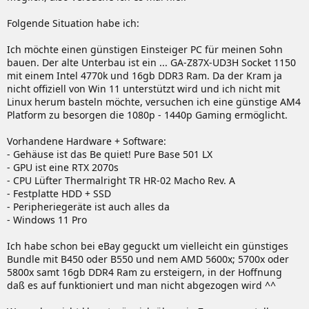
Folgende Situation habe ich:
Ich möchte einen günstigen Einsteiger PC für meinen Sohn
bauen. Der alte Unterbau ist ein ... GA-Z87X-UD3H Socket 1150
mit einem Intel 4770k und 16gb DDR3 Ram. Da der Kram ja
nicht offiziell von Win 11 unterstützt wird und ich nicht mit
Linux herum basteln möchte, versuchen ich eine günstige AM4
Platform zu besorgen die 1080p - 1440p Gaming ermöglicht.
Vorhandene Hardware + Software:
- Gehäuse ist das Be quiet! Pure Base 501 LX
- GPU ist eine RTX 2070s
- CPU Lüfter Thermalright TR HR-02 Macho Rev. A
- Festplatte HDD + SSD
- Peripheriegeräte ist auch alles da
- Windows 11 Pro
Ich habe schon bei eBay geguckt um vielleicht ein günstiges
Bundle mit B450 oder B550 und nem AMD 5600x; 5700x oder
5800x samt 16gb DDR4 Ram zu ersteigern, in der Hoffnung
daß es auf funktioniert und man nicht abgezogen wird ^^