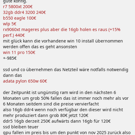
gute konfig.
r7 5800xt 200€
32gb ddr4 3200 240€
b550 eagle 100€
wlp 5€
rx9060xt mageres plus aber die 16gb holen es raus (+15%
perf.) 440€
mit glück kann die vorhandene win 10 install übernommen
werden offen das es geht ansonsten
win 11 pro 150€
+-985€
ssd und co übernehmen das Netzteil wäre notfalls notwendig
dann das
adata pylon 650w 60€
der Zeitpunkt ist ungünstig ram wird in den nächsten 6
Monaten um grob 50% fallen das ist immer noch mehr als vor
6 Monaten seitdem sind die preise vervierfacht
also 16gb ddr4 wenn noch verfügbar den dieser wird nicht
mehr produziert dann grob 80€ jetzt 120€
ddr5 16gb derzeit 250€ aufwärts dann 16gb für 120€
ssd bleiben teuer
gpu fallen im preis bis um den punkt von nov 2025 zurück also