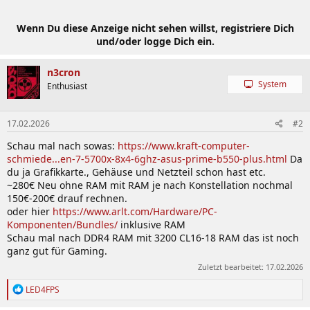
Wenn Du diese Anzeige nicht sehen willst, registriere Dich
und/oder logge Dich ein.
n3cron
System
Enthusiast
17.02.2026
#2
Schau mal nach sowas:
https://www.kraft-computer-
schmiede...en-7-5700x-8x4-6ghz-asus-prime-b550-plus.html
Da
du ja Grafikkarte., Gehäuse und Netzteil schon hast etc.
~280€ Neu ohne RAM mit RAM je nach Konstellation nochmal
150€-200€ drauf rechnen.
oder hier
https://www.arlt.com/Hardware/PC-
Komponenten/Bundles/
inklusive RAM
Schau mal nach DDR4 RAM mit 3200 CL16-18 RAM das ist noch
ganz gut für Gaming.
Zuletzt bearbeitet:
17.02.2026
R
LED4FPS
e