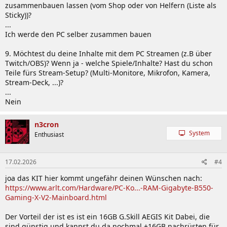
zusammenbauen lassen (vom Shop oder von Helfern (Liste als
Sticky))?
...
Ich werde den PC selber zusammen bauen
9. Möchtest du deine Inhalte mit dem PC Streamen (z.B über
Twitch/OBS)? Wenn ja - welche Spiele/Inhalte? Hast du schon
Teile fürs Stream-Setup? (Multi-Monitore, Mikrofon, Kamera,
Stream-Deck, ...)?
...
Nein
n3cron
System
Enthusiast
17.02.2026
#4
joa das KIT hier kommt ungefähr deinen Wünschen nach:
https://www.arlt.com/Hardware/PC-Ko...-RAM-Gigabyte-B550-
Gaming-X-V2-Mainboard.html
Der Vorteil der ist es ist ein 16GB G.Skill AEGIS Kit Dabei, die
sind günstig und kannst du da nochmal +16GB nachrüsten für