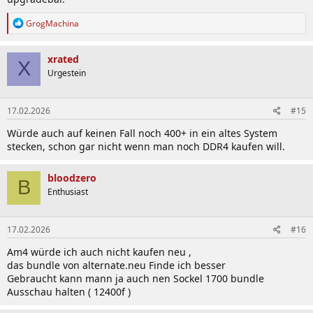
R
GrogMachina
e
a
k
xrated
X
t
Urgestein
i
o
n
17.02.2026
#15
e
n
Würde auch auf keinen Fall noch 400+ in ein altes System
:
stecken, schon gar nicht wenn man noch DDR4 kaufen will.
bloodzero
B
Enthusiast
17.02.2026
#16
Am4 würde ich auch nicht kaufen neu ,
das bundle von alternate.neu Finde ich besser
Gebraucht kann mann ja auch nen Sockel 1700 bundle
Ausschau halten ( 12400f )