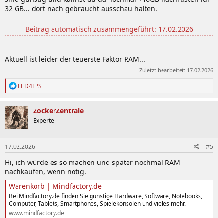
32 GB... dort nach gebraucht ausschau halten.
Beitrag automatisch zusammengeführt:
17.02.2026
Aktuell ist leider der teuerste Faktor RAM...
Zuletzt bearbeitet:
17.02.2026
R
LED4FPS
e
a
k
ZockerZentrale
t
Experte
i
o
n
17.02.2026
#5
e
n
Hi, ich würde es so machen und später nochmal RAM
:
nachkaufen, wenn nötig.
Warenkorb | Mindfactory.de
Bei Mindfactory.de finden Sie günstige Hardware, Software, Notebooks,
Computer, Tablets, Smartphones, Spielekonsolen und vieles mehr.
www.mindfactory.de