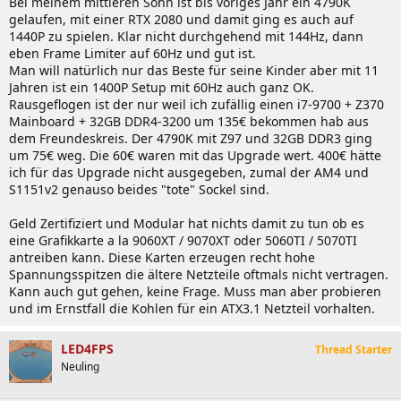
Bei meinem mittleren Sohn ist bis voriges Jahr ein 4790K
gelaufen, mit einer RTX 2080 und damit ging es auch auf
1440P zu spielen. Klar nicht durchgehend mit 144Hz, dann
eben Frame Limiter auf 60Hz und gut ist.
Man will natürlich nur das Beste für seine Kinder aber mit 11
Jahren ist ein 1400P Setup mit 60Hz auch ganz OK.
Rausgeflogen ist der nur weil ich zufällig einen i7-9700 + Z370
Mainboard + 32GB DDR4-3200 um 135€ bekommen hab aus
dem Freundeskreis. Der 4790K mit Z97 und 32GB DDR3 ging
um 75€ weg. Die 60€ waren mit das Upgrade wert. 400€ hätte
ich für das Upgrade nicht ausgegeben, zumal der AM4 und
S1151v2 genauso beides "tote" Sockel sind.
Geld Zertifiziert und Modular hat nichts damit zu tun ob es
eine Grafikkarte a la 9060XT / 9070XT oder 5060TI / 5070TI
antreiben kann. Diese Karten erzeugen recht hohe
Spannungsspitzen die ältere Netzteile oftmals nicht vertragen.
Kann auch gut gehen, keine Frage. Muss man aber probieren
und im Ernstfall die Kohlen für ein ATX3.1 Netzteil vorhalten.
LED4FPS
Thread Starter
Neuling