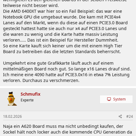
teilweise nicht besser wird.
Vorab teste ich das alte System eh noch mal, ob noch alles
Die AMD 6400XT war hier so ein Fail Beispiel: das war eine
reibungslos läuft ... Weil die Hardware zusammen basteln macht ja
Notebook GPU die umgebaut wurde. Die kam mit PCIE4x4
auch spaß. Und sollte ich es noch mal für ein paar Taler verkaufen
Lanes auf den Markt, wenn du diese auf einen PCIE3.0 Board
können, muss ich ja wissen ob alles funktioniert.
gesteckt hattest hatte sie auch nur x4 auf PCIE3.0 Lanes und
die waren zu wenig und die Karte hatte massiv Leistung
verloren..... Das ist ein Beispiel für Hersteller Dummheit.
So eine Karte kauft sich keiner um die mit einem High Tier
Board zu betreiben das die letzten Standards beherrscht.
Umgekehrt eine gute Grafikkarte läuft auch auf einem
mittelmäßigen Board noch gut. So lange x16 Lanes drauf sind.
Ich meine eine 4090 hatte auf PCIE3.0x16 in etwa 7% Leistung
verloren. Durchaus zu verschmerzen.
Schmufix
System
Experte
18.02.2026
#24
Naja ein A620 Board muss ma nicht unbedingt kaufen, der
Sockel hält noch locker auch die kommende CPU Generation da