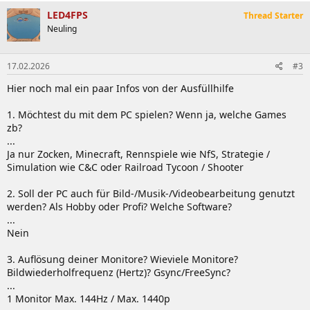
a
k
LED4FPS
Thread Starter
t
Neuling
i
o
n
17.02.2026
#3
e
n
Hier noch mal ein paar Infos von der Ausfüllhilfe
:
1. Möchtest du mit dem PC spielen? Wenn ja, welche Games
zb?
...
Ja nur Zocken, Minecraft, Rennspiele wie NfS, Strategie /
Simulation wie C&C oder Railroad Tycoon / Shooter
2. Soll der PC auch für Bild-/Musik-/Videobearbeitung genutzt
werden? Als Hobby oder Profi? Welche Software?
...
Nein
3. Auflösung deiner Monitore? Wieviele Monitore?
Bildwiederholfrequenz (Hertz)? Gsync/FreeSync?
...
1 Monitor Max. 144Hz / Max. 1440p