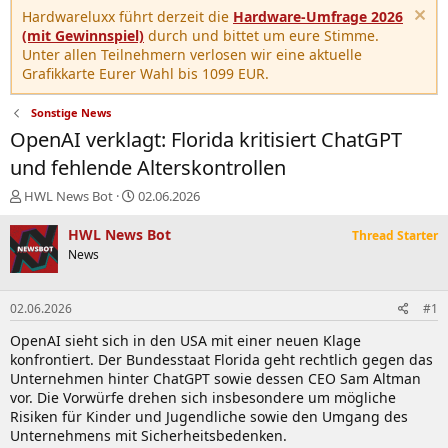
Hardwareluxx führt derzeit die
Hardware-Umfrage 2026
(mit Gewinnspiel)
durch und bittet um eure Stimme.
Unter allen Teilnehmern verlosen wir eine aktuelle
Grafikkarte Eurer Wahl bis 1099 EUR.
Sonstige News
OpenAI verklagt: Florida kritisiert ChatGPT
und fehlende Alterskontrollen
E
E
HWL News Bot
02.06.2026
r
r
s
s
HWL News Bot
Thread Starter
t
t
News
e
e
l
l
l
l
02.06.2026
#1
e
t
r
a
OpenAI sieht sich in den USA mit einer neuen Klage
m
konfrontiert. Der Bundesstaat Florida geht rechtlich gegen das
Unternehmen hinter ChatGPT sowie dessen CEO Sam Altman
vor. Die Vorwürfe drehen sich insbesondere um mögliche
Risiken für Kinder und Jugendliche sowie den Umgang des
Unternehmens mit Sicherheitsbedenken.