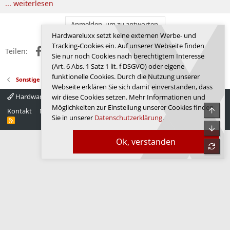
... weiterlesen
Anmelden, um zu antworten.
Hardwareluxx setzt keine externen Werbe- und
Tracking-Cookies ein. Auf unserer Webseite finden
Facebook
X (Twitter)
Reddit
WhatsApp
E-Mail
Link
Teilen:
Sie nur noch Cookies nach berechtigtem Interesse
(Art. 6 Abs. 1 Satz 1 lit. f DSGVO) oder eigene
funktionelle Cookies. Durch die Nutzung unserer
Sonstige News
Webseite erklären Sie sich damit einverstanden, dass
Hardwareluxx 4.0
Deutsch
wir diese Cookies setzen. Mehr Informationen und
Möglichkeiten zur Einstellung unserer Cookies finden
Obe
Kontakt
Nutzungsbedingungen
Datenschutz
Hilfe
Startseite
Sie in unserer
Datenschutzerklärung
.
R
S
Unte
S
Ok, verstanden
refre