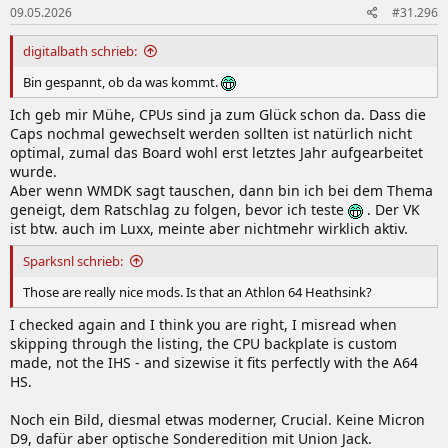
09.05.2026
#31.296
digitalbath schrieb:
Bin gespannt, ob da was kommt.
Ich geb mir Mühe, CPUs sind ja zum Glück schon da. Dass die
Caps nochmal gewechselt werden sollten ist natürlich nicht
optimal, zumal das Board wohl erst letztes Jahr aufgearbeitet
wurde.
Aber wenn WMDK sagt tauschen, dann bin ich bei dem Thema
geneigt, dem Ratschlag zu folgen, bevor ich teste
. Der VK
ist btw. auch im Luxx, meinte aber nichtmehr wirklich aktiv.
Sparksnl schrieb:
Those are really nice mods. Is that an Athlon 64 Heathsink?
I checked again and I think you are right, I misread when
skipping through the listing, the CPU backplate is custom
made, not the IHS - and sizewise it fits perfectly with the A64
HS.
Noch ein Bild, diesmal etwas moderner, Crucial. Keine Micron
D9, dafür aber optische Sonderedition mit Union Jack.