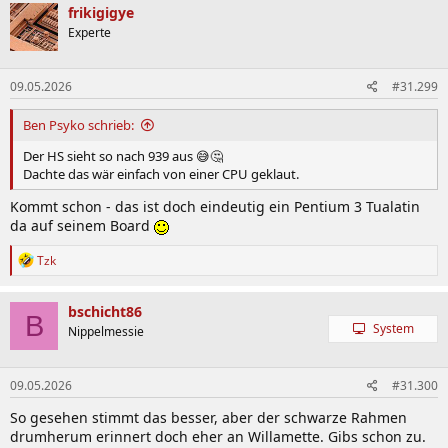
frikigigye
Experte
09.05.2026
#31.299
Ben Psyko schrieb:
Der HS sieht so nach 939 aus 😅🤔
Dachte das wär einfach von einer CPU geklaut.
Kommt schon - das ist doch eindeutig ein Pentium 3 Tualatin
da auf seinem Board
R
Tzk
e
a
k
bschicht86
B
t
System
Nippelmessie
i
o
n
09.05.2026
#31.300
e
n
So gesehen stimmt das besser, aber der schwarze Rahmen
:
drumherum erinnert doch eher an Willamette. Gibs schon zu.