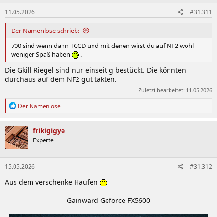
n
11.05.2026
#31.311
e
n
:
Der Namenlose schrieb:
700 sind wenn dann TCCD und mit denen wirst du auf NF2 wohl
weniger Spaß haben
.
Die Gkill Riegel sind nur einseitig bestückt. Die könnten
durchaus auf dem NF2 gut takten.
Zuletzt bearbeitet:
11.05.2026
R
Der Namenlose
e
a
k
frikigigye
t
Experte
i
o
n
15.05.2026
#31.312
e
n
Aus dem verschenke Haufen
:
Gainward Geforce FX5600