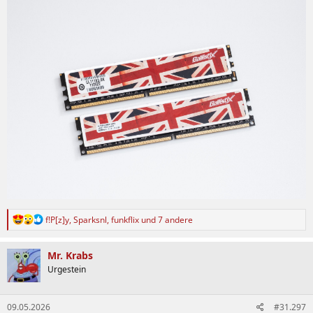
R
f!P[z]y
,
Sparksnl
,
funkflix
und 7 andere
e
a
k
Mr. Krabs
t
Urgestein
i
o
n
09.05.2026
#31.297
e