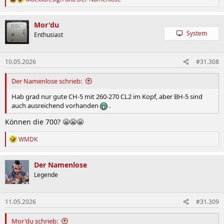
e
a
k
Mor'du
t
System
Enthusiast
i
o
n
10.05.2026
#31.308
e
n
:
Der Namenlose schrieb:
Hab grad nur gute CH-5 mit 260-270 CL2 im Kopf, aber BH-5 sind
auch ausreichend vorhanden
.
Können die 700? 😬😬😬
R
WMDK
e
a
k
Der Namenlose
t
Legende
i
o
n
11.05.2026
#31.309
e
n
:
Mor'du schrieb: