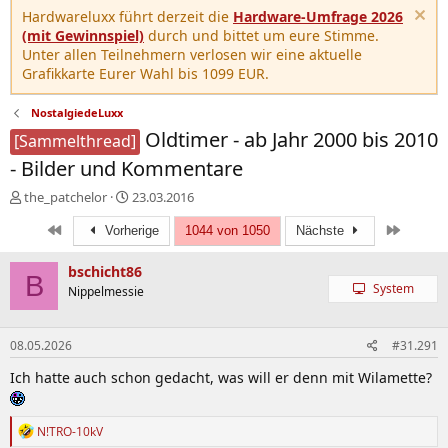
Hardwareluxx führt derzeit die
Hardware-Umfrage 2026
(mit Gewinnspiel)
durch und bittet um eure Stimme.
Unter allen Teilnehmern verlosen wir eine aktuelle
Grafikkarte Eurer Wahl bis 1099 EUR.
NostalgiedeLuxx
Oldtimer - ab Jahr 2000 bis 2010
[Sammelthread]
- Bilder und Kommentare
E
E
the_patchelor
23.03.2016
r
r
Erste
Letzte
s
Vorherige
s
1044 von 1050
Nächste
t
t
e
e
bschicht86
B
l
l
System
Nippelmessie
l
l
e
t
r
a
08.05.2026
#31.291
m
Ich hatte auch schon gedacht, was will er denn mit Wilamette?
R
N!TRO-10kV
e