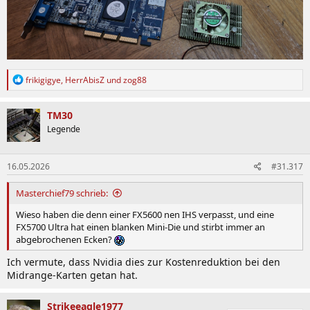
R
frikigigye
,
HerrAbisZ
und
zog88
e
a
k
TM30
t
Legende
i
o
n
16.05.2026
#31.317
e
n
:
Masterchief79 schrieb:
Wieso haben die denn einer FX5600 nen IHS verpasst, und eine
FX5700 Ultra hat einen blanken Mini-Die und stirbt immer an
abgebrochenen Ecken?
Ich vermute, dass Nvidia dies zur Kostenreduktion bei den
Midrange-Karten getan hat.
Strikeeagle1977