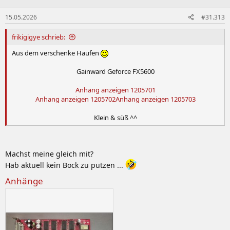
o
n
15.05.2026
#31.313
e
n
:
frikigigye schrieb:
Aus dem verschenke Haufen
Gainward Geforce FX5600
Anhang anzeigen 1205701
Anhang anzeigen 1205702
Anhang anzeigen 1205703
Klein & süß ^^​
Machst meine gleich mit?
Hab aktuell kein Bock zu putzen ...
Anhänge