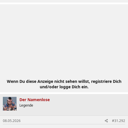
a
k
t
i
o
n
e
n
:
Wenn Du diese Anzeige nicht sehen willst, registriere Dich
und/oder logge Dich ein.
Der Namenlose
Legende
08.05.2026
#31.292