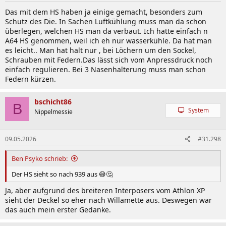
n
Das mit dem HS haben ja einige gemacht, besonders zum
:
Schutz des Die. In Sachen Luftkühlung muss man da schon
überlegen, welchen HS man da verbaut. Ich hatte einfach n
A64 HS genommen, weil ich eh nur wasserkühle. Da hat man
es leicht.. Man hat halt nur , bei Löchern um den Sockel,
Schrauben mit Federn.Das lässt sich vom Anpressdruck noch
einfach regulieren. Bei 3 Nasenhalterung muss man schon
Federn kürzen.
bschicht86
B
System
Nippelmessie
09.05.2026
#31.298
Ben Psyko schrieb:
Der HS sieht so nach 939 aus 😅🤔
Ja, aber aufgrund des breiteren Interposers vom Athlon XP
sieht der Deckel so eher nach Willamette aus. Deswegen war
das auch mein erster Gedanke.