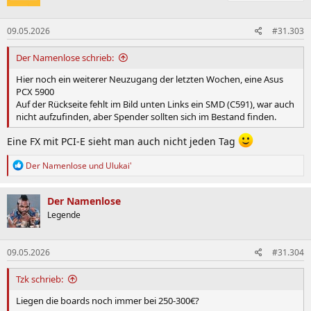
o
n
09.05.2026
#31.303
e
n
:
Der Namenlose schrieb:
Hier noch ein weiterer Neuzugang der letzten Wochen, eine Asus
PCX 5900
Auf der Rückseite fehlt im Bild unten Links ein SMD (C591), war auch
nicht aufzufinden, aber Spender sollten sich im Bestand finden.
Eine FX mit PCI-E sieht man auch nicht jeden Tag
R
Der Namenlose
und
Ulukai'
e
a
k
Der Namenlose
t
Legende
i
o
n
09.05.2026
#31.304
e
n
:
Tzk schrieb:
Liegen die boards noch immer bei 250-300€?