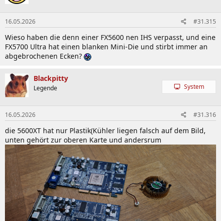
o
n
16.05.2026
#31.315
e
n
Wieso haben die denn einer FX5600 nen IHS verpasst, und eine
:
FX5700 Ultra hat einen blanken Mini-Die und stirbt immer an
abgebrochenen Ecken?
Blackpitty
System
Legende
16.05.2026
#31.316
die 5600XT hat nur Plastik(Kühler liegen falsch auf dem Bild,
unten gehört zur oberen Karte und andersrum