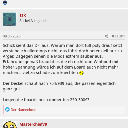
Tzk
Sockel A Legende
09.05.2026
#31.301
Schick sieht das DFi aus. Warum man dort full poly drauf setzt
verstehe ich allerdings nicht, das führt doch potenziell nur zu
Ärger. Dagegen sehen die Mods extrem sauber aus.
Erfahrungsgemäß braucht es die eh nicht und Winbond mit
hoher Spannung würde ich auf dem Board auch nicht mehr
machen… viel zu schade zum knechten
Der Deckel schaut nach 754/939 aus, die passen eigentlich
ganz gut.
Liegen die boards noch immer bei 250-300€?
R
Der Namenlose
e
a
k
Masterchief79
t