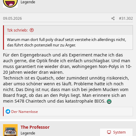
Legende
i
o
n
09.05.2026
#31.302
e
n
:
Tzk schrieb:
Warum man dort full poly drauf setzt verstehe ich allerdings nicht,
das führt doch potenziell nur zu Ärger.
Für den Eigengebrauch und als Experiment mache ich das
auch gerne, die Optik finde ich einfach unschlagbar. Und man
muss garantiert nie wieder dran, wohingegen Non-Polys in 10-
20 Jahren wieder dran wären.
Technisch ist es Quatsch, oder zumindest unnötig risikoreich,
aber umso schöner wenn es läuft. Probleme hatte ich noch
nicht. Das Ding ist nur, dass man sich bei jedem Mucken vom
Board fragt, ob das an den Polys liegt. Man erinnere sich an
mein S478 Chaintech und das katastrophale BIOS.
R
Der Namenlose
e
a
k
The Professor
t
System
Legende
i