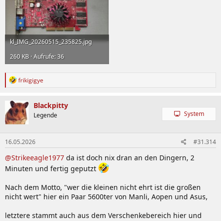
kl_IMG_20260515_235825.jpg
260 KB · Aufrufe: 36
R
frikigigye
e
a
k
Blackpitty
t
System
Legende
i
o
n
16.05.2026
#31.314
e
n
@Strikeeagle1977
da ist doch nix dran an den Dingern, 2
:
Minuten und fertig geputzt
Nach dem Motto, "wer die kleinen nicht ehrt ist die großen
nicht wert" hier ein Paar 5600ter von Manli, Aopen und Asus,
letztere stammt auch aus dem Verschenkebereich hier und