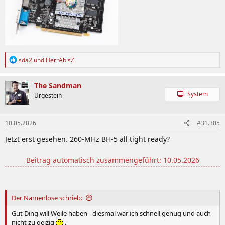
R
sda2
und
HerrAbisZ
e
a
k
The Sandman
t
System
Urgestein
i
o
n
10.05.2026
#31.305
e
n
Jetzt erst gesehen. 260-MHz BH-5 all tight ready?
:
Beitrag automatisch zusammengeführt:
10.05.2026
Der Namenlose schrieb:
Gut Ding will Weile haben - diesmal war ich schnell genug und auch
nicht zu geizig
.