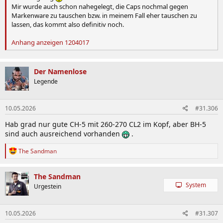
Mir wurde auch schon nahegelegt, die Caps nochmal gegen
Markenware zu tauschen bzw. in meinem Fall eher tauschen zu
lassen, das kommt also definitiv noch.
Anhang anzeigen 1204017
Der Namenlose
Legende
10.05.2026
#31.306
Hab grad nur gute CH-5 mit 260-270 CL2 im Kopf, aber BH-5
sind auch ausreichend vorhanden
.
R
The Sandman
e
a
k
The Sandman
t
System
Urgestein
i
o
n
10.05.2026
#31.307
e
n