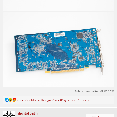
Zuletzt bearbeitet:
09.05.2026
R
shurik88
,
MaexxDesign
,
AgentPayne
und 7 andere
e
a
k
digitalbath
t