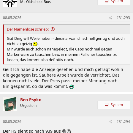
System
Mr. Oldschool-Bios
i
o
n
08.05.2026
#31.293
e
n
:
Der Namenlose schrieb:
Gut Ding will Weile haben - diesmal war ich schnell genug und auch
nicht zu geizig
.
Mir wurde auch schon nahegelegt, die Caps nochmal gegen
Markenware zu tauschen bzw. in meinem Fall eher tauschen zu
lassen, das kommt also definitiv noch.
Geil! Ich habe die Anzeige gesehen und mich gefragt wohin
die gegangen ist. Saubere Arbeit wurde da verrichtet. Das
können nicht viele. Der Preis passt meiner Meinung nach.
Bin gespannt, ob da was kommt.
Ben Psyko
System
Urgestein
08.05.2026
#31.294
Der HS sieht so nach 939 aus 😅🤔