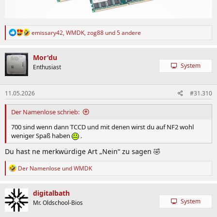
R
emissary42
,
WMDK
,
zog88
und 5 andere
e
a
k
Mor'du
t
System
Enthusiast
i
o
n
11.05.2026
#31.310
e
n
:
Der Namenlose schrieb:
700 sind wenn dann TCCD und mit denen wirst du auf NF2 wohl
weniger Spaß haben
.
Du hast ne merkwürdige Art „Nein“ zu sagen 🤣
R
Der Namenlose
und
WMDK
e
a
k
digitalbath
t
System
Mr. Oldschool-Bios
i
o