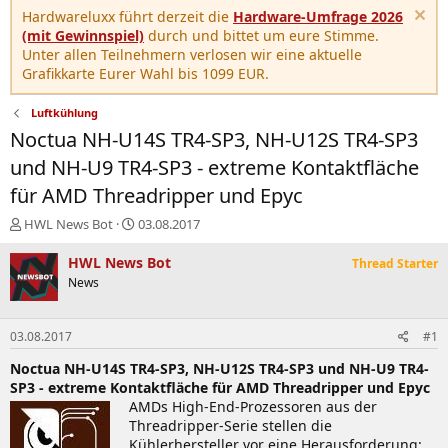
Hardwareluxx führt derzeit die
Hardware-Umfrage 2026
(mit Gewinnspiel)
durch und bittet um eure Stimme.
Unter allen Teilnehmern verlosen wir eine aktuelle
Grafikkarte Eurer Wahl bis 1099 EUR.
Luftkühlung
Noctua NH-U14S TR4-SP3, NH-U12S TR4-SP3
und NH-U9 TR4-SP3 - extreme Kontaktfläche
für AMD Threadripper und Epyc
E
E
HWL News Bot
03.08.2017
r
r
s
s
HWL News Bot
Thread Starter
t
t
News
e
e
l
l
l
l
03.08.2017
#1
e
t
r
a
Noctua NH-U14S TR4-SP3, NH-U12S TR4-SP3 und NH-U9 TR4-
m
SP3 - extreme Kontaktfläche für AMD Threadripper und Epyc
AMDs High-End-Prozessoren aus der
Threadripper-Serie stellen die
Kühlerhersteller vor eine Herausforderung: