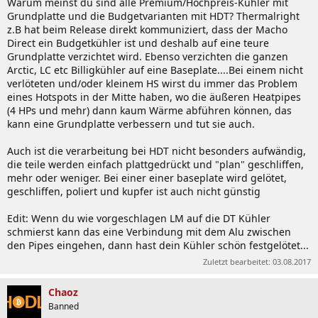
- 40°C - 40°C - 40°C - 40°C - 40°C -
Warum meinst du sind alle Premium/Hochpreis-Kühler mit
Grundplatte und die Budgetvarianten mit HDT? Thermalright
Grundplatte mit kleinen Spalten und dazwischen die Heatpipes
z.B hat beim Release direkt kommuniziert, dass der Macho
- 40°C - 35°C - 40°C - 35°C - 40°C -
Direct ein Budgetkühler ist und deshalb auf eine teure
Grundplatte verzichtet wird. Ebenso verzichten die ganzen
? Die Heatpipes befördern die Energie schneller weg, als eine Platte
Arctic, LC etc Billigkühler auf eine Baseplate....Bei einem nicht
die sich erhitzt und dann erst nach und nach die Energie an
verlöteten und/oder kleinem HS wirst du immer das Problem
aufgelegte Heatpipes abgeben kann. (besser natürlich verlötet). Die
eines Hotspots in der Mitte haben, wo die äußeren Heatpipes
Energie
soll
an die Heatpipes. Wenn man hier noch die berühmte
(4 HPs und mehr) dann kaum Wärme abführen können, das
Intel Zahnpaste zwischen Grundplatte und Heatpipes nimmt....dann
kann eine Grundplatte verbessern und tut sie auch.
soll die plötzlich gut sein
Dann ist es mit Heatpipes halt ungleichmäßiger (kein Beleg)... Aber
Auch ist die verarbeitung bei HDT nicht besonders aufwändig,
im Schnitt besser da hier auch Energietransfer stattfindet... mit
die teile werden einfach plattgedrückt und "plan" geschliffen,
Logik nachzuvollziehen.
mehr oder weniger. Bei einer einer baseplate wird gelötet,
geschliffen, poliert und kupfer ist auch nicht günstig
Edit: Wenn du wie vorgeschlagen LM auf die DT Kühler
schmierst kann das eine Verbindung mit dem Alu zwischen
den Pipes eingehen, dann hast dein Kühler schön festgelötet...
Zuletzt bearbeitet:
03.08.2017
Chaoz
Banned