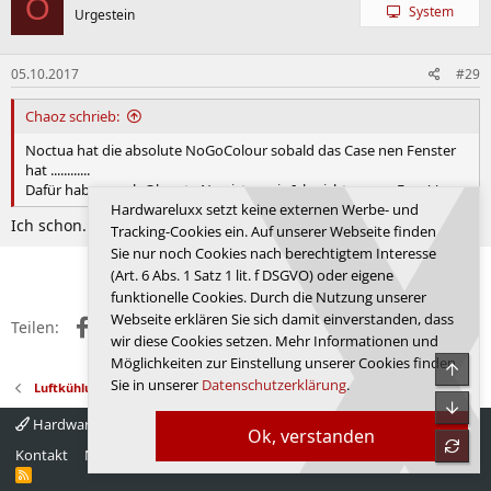
O
System
Urgestein
05.10.2017
#29
Chaoz schrieb:
Noctua hat die absolute NoGoColour sobald das Case nen Fenster
hat ............
Dafür haben auch Oberste Narzisten wie Ich nicht genug Ego ^^
Hardwareluxx setzt keine externen Werbe- und
Ich schon. Hab halt was Besonderes im Rechner.
Tracking-Cookies ein. Auf unserer Webseite finden
Sie nur noch Cookies nach berechtigtem Interesse
Anmelden, um zu antworten.
(Art. 6 Abs. 1 Satz 1 lit. f DSGVO) oder eigene
funktionelle Cookies. Durch die Nutzung unserer
Webseite erklären Sie sich damit einverstanden, dass
Facebook
X (Twitter)
Reddit
WhatsApp
E-Mail
Link
Teilen:
wir diese Cookies setzen. Mehr Informationen und
Möglichkeiten zur Einstellung unserer Cookies finden
Obe
Sie in unserer
Datenschutzerklärung
.
Luftkühlung
Unte
Hardwareluxx 4.0
Deutsch
Ok, verstanden
refre
Kontakt
Nutzungsbedingungen
Datenschutz
Hilfe
Startseite
R
S