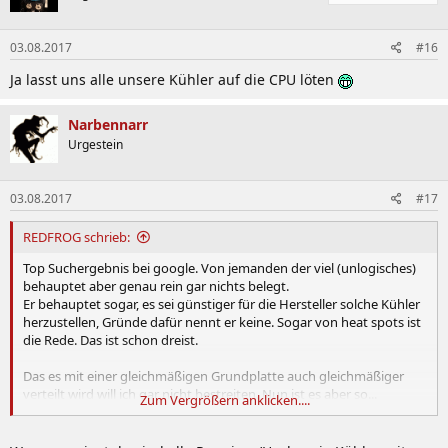
03.08.2017
#16
Ja lasst uns alle unsere Kühler auf die CPU löten
Narbennarr
Urgestein
03.08.2017
#17
REDFROG schrieb:
Top Suchergebnis bei google. Von jemanden der viel (unlogisches)
behauptet aber genau rein gar nichts belegt.
Er behauptet sogar, es sei günstiger für die Hersteller solche Kühler
herzustellen, Gründe dafür nennt er keine. Sogar von heat spots ist
die Rede. Das ist schon dreist.
Das es mit einer gleichmäßigen Grundplatte auch gleichmäßiger
verteilt wird will ich gar nicht bestreiten. Nun ist es aber so...
Zum Vergrößern anklicken....
gleichmäßig ist gut und ungleichmäßig schlecht?
Grundplatte Vollmaterial