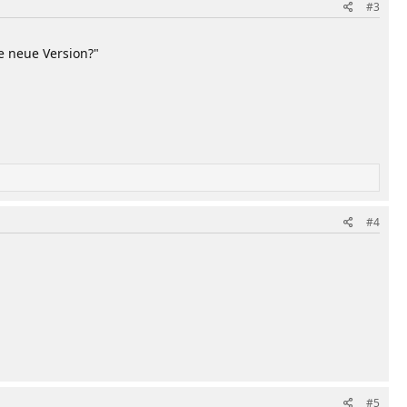
#3
e neue Version?"
#4
#5