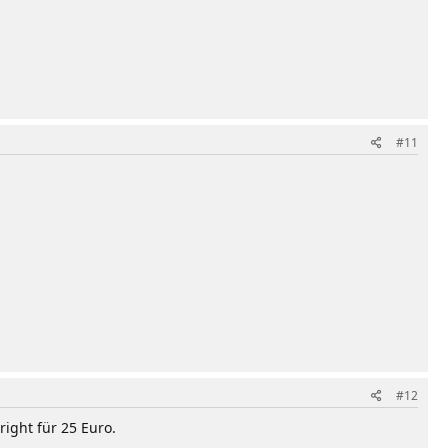
#11
#12
ight für 25 Euro.