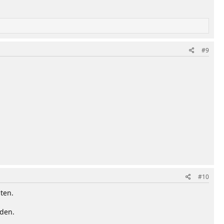
#9
#10
ten.
den.