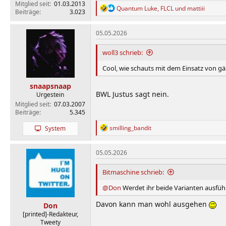
Mitglied seit
01.03.2013
R
Quantum Luke
,
FLCL
und
mattiii
Beiträge
3.023
e
a
k
05.05.2026
t
i
woll3 schrieb:
o
n
Cool, wie schauts mit dem Einsatz von g
e
n
snaapsnaap
:
BWL Justus sagt nein.
Urgestein
Mitglied seit
07.03.2007
Beiträge
5.345
R
smilling_bandit
System
e
a
k
05.05.2026
t
i
Bitmaschine schrieb:
o
n
@Don
Werdet ihr beide Varianten ausführ
e
n
Davon kann man wohl ausgehen
Don
:
[printed]-Redakteur,
Tweety