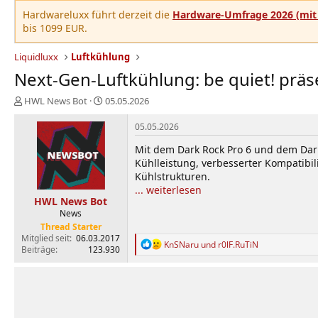
Hardwareluxx führt derzeit die
Hardware-Umfrage 2026 (mit 
bis 1099 EUR.
Liquidluxx
Luftkühlung
Next-Gen-Luftkühlung: be quiet! präs
E
E
HWL News Bot
05.05.2026
r
r
s
s
05.05.2026
t
t
Mit dem Dark Rock Pro 6 und dem Dark 
e
e
Kühlleistung, verbesserter Kompatibil
l
l
Kühlstrukturen.
l
l
e
t
... weiterlesen
HWL News Bot
r
a
News
m
Thread Starter
Mitglied seit
06.03.2017
R
KnSNaru
und
r0lF.RuTiN
Beiträge
123.930
e
a
k
t
i
o