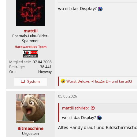
wo ist das Display?
mattiii
Ehemals-Luku-Bilder-
Spammer
Hardwareluxx Team
Mitglied seit
07.04.2008
Beiträge
38.441
Ort
Hoywoy
R
Wurst Deluxe
,
~HazZarD~
und
karta03
System
e
a
k
05.05.2026
t
i
mattiii schrieb:
o
n
wo ist das Display?
e
n
Altes Handy drauf und Bildschirmschon
Bitmaschine
:
Urgestein