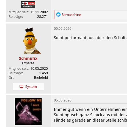
Mitglied seit
15.11.2002
R
Bitmaschine
Beiträge
28.271
e
a
k
05.05.2026
t
i
Sieht performant aus aber den Schalt
o
n
e
n
Schmufix
:
Experte
Mitglied seit
10.05.2025
Beiträge
1.459
Ort
Bielefeld
System
05.05.2026
Immer gut wenn ein Unternehmen ein
Sieht optisch ganz Schick aus mit d
Fände es gerade an dieser Stelle sc