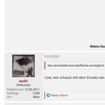
n
e
n
:
Wenn Du d
05.05.2026
Die vernickelte Kontaktfläche ermöglicht
Cool, wie schauts mit dem Einsatz vo
woll3
Enthusiast
Mitglied seit
27.02.2011
Beiträge
1.638
R
Netter-Mann
Ort
Wien
e
a