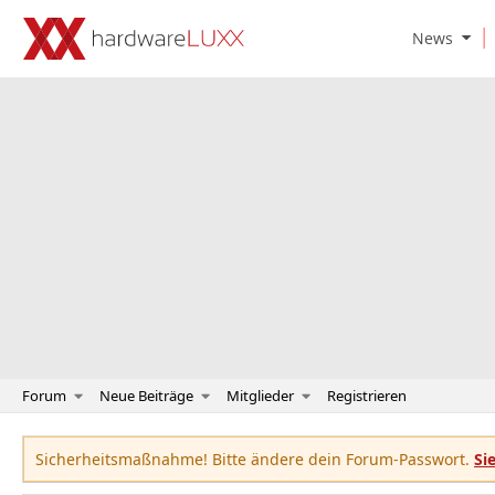
O
News
p
e
n
N
e
w
s
S
u
b
m
e
n
u
Forum
Neue Beiträge
Mitglieder
Registrieren
Sicherheitsmaßnahme! Bitte ändere dein Forum-Passwort.
Si