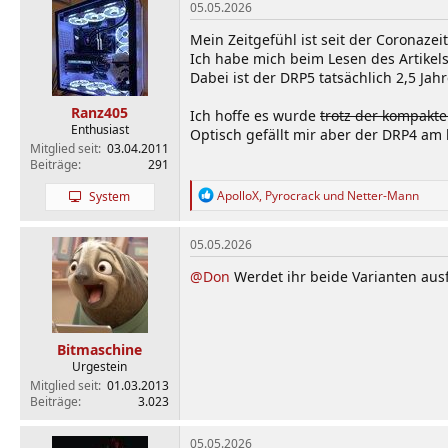
k
05.05.2026
t
i
Mein Zeitgefühl ist seit der Coronazeit 
o
Ich habe mich beim Lesen des Artikel
n
Dabei ist der DRP5 tatsächlich 2,5 Jahr
e
n
Ranz405
Ich hoffe es wurde
trotz der kompakt
:
Enthusiast
Optisch gefällt mir aber der DRP4 am
Mitglied seit
03.04.2011
Beiträge
291
R
ApolloX
,
Pyrocrack
und
Netter-Mann
System
e
a
k
05.05.2026
t
i
@Don
Werdet ihr beide Varianten ausf
o
n
e
n
Bitmaschine
:
Urgestein
Mitglied seit
01.03.2013
Beiträge
3.023
05.05.2026