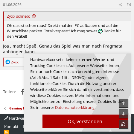
01.06.2026
#4
Zyxx schrieb:
Oh das ist schon raus? Direkt mal den PC aufbauen und auf die
Wunschliste packen. Total verpasst! Ich mag sowas
Danke für
den Artikel!
Joa , macht Spaß. Genau das Spiel was man nach Pragmata
anhängen kann.
Hardwareluxx setzt keine externen Werbe- und
R
Zyxx
Tracking-Cookies ein. Auf unserer Webseite finden
e
a
Sie nur noch Cookies nach berechtigtem Interesse
k
Anmelden, um zu antworten.
(Art. 6 Abs. 1 Satz 1 lit. f DSGVO) oder eigene
t
funktionelle Cookies. Durch die Nutzung unserer
i
Webseite erklären Sie sich damit einverstanden, dass
o
Facebook
X (Twitter)
Reddit
WhatsApp
E-Mail
Link
Teilen:
n
wir diese Cookies setzen. Mehr Informationen und
e
Möglichkeiten zur Einstellung unserer Cookies finden
Obe
n
Sie in unserer
Datenschutzerklärung
.
Gaming News
:
Unte
Hardwareluxx 4.0
Deutsch
Ok, verstanden
refre
Kontakt
Nutzungsbedingungen
Datenschutz
Hilfe
Startseite
R