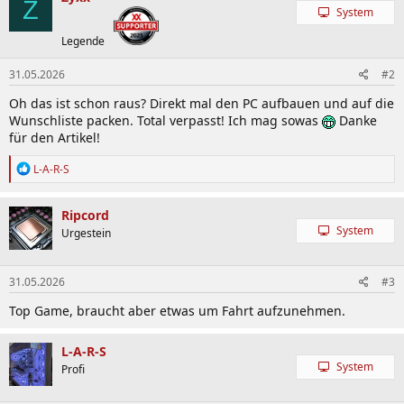
Z
System
Legende
31.05.2026
#2
Oh das ist schon raus? Direkt mal den PC aufbauen und auf die
Wunschliste packen. Total verpasst! Ich mag sowas
Danke
für den Artikel!
R
L-A-R-S
e
a
k
Ripcord
t
System
Urgestein
i
o
n
31.05.2026
#3
e
n
Top Game, braucht aber etwas um Fahrt aufzunehmen.
:
L-A-R-S
System
Profi