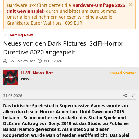
Hardwareluxx führt derzeit die
Hardware-Umfrage 2026
(mit Gewinnspiel)
durch und bittet um eure Stimme.
Unter allen Teilnehmern verlosen wir eine aktuelle
Grafikkarte Eurer Wahl bis 1099 EUR.
Gaming News
Neues von den Dark Pictures: SciFi-Horror
Directive 8020 angespielt
E
E
HWL News Bot
31.05.2026
r
r
s
s
HWL News Bot
Thread Starter
t
t
News
e
e
l
l
l
l
31.05.2026
#1
e
t
r
a
Das britische Spielestudio Supermassive Games wurde vor
m
allem durch sein Horror-Adventure Until Dawn von 2015
bekannt. Schon vorher entwickelte das Studio Spiele und
DLCs im Auftrag von Sony. 2019 ist das Studio zu Publisher
Bandai Namco gewechselt. Als erstes Spiel dieser
Kooperation wurde Man of Medan veröffentlicht. Das Spiel