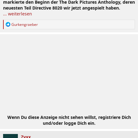
markierte den Beginn der The Dark Pictures Anthology, deren
neuesten Teil Directive 8020 wir jetzt angespielt haben.
... weiterlesen
R
Gurkengraeber
e
a
k
t
i
o
n
e
n
:
Wenn Du diese Anzeige nicht sehen willst, registriere Dich
und/oder logge Dich ein.
Zyxx