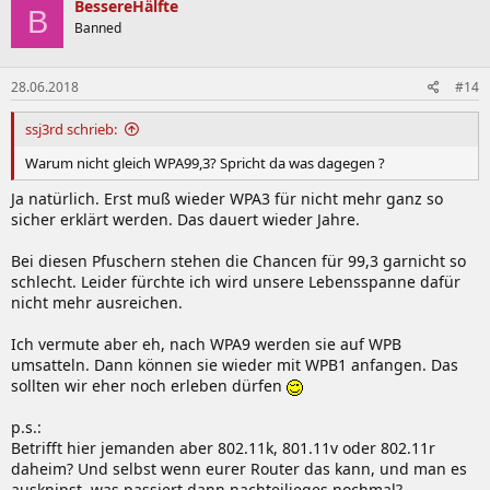
BessereHälfte
B
Banned
28.06.2018
#14
ssj3rd schrieb:
Warum nicht gleich WPA99,3? Spricht da was dagegen ?
Ja natürlich. Erst muß wieder WPA3 für nicht mehr ganz so
sicher erklärt werden. Das dauert wieder Jahre.
Bei diesen Pfuschern stehen die Chancen für 99,3 garnicht so
schlecht. Leider fürchte ich wird unsere Lebensspanne dafür
nicht mehr ausreichen.
Ich vermute aber eh, nach WPA9 werden sie auf WPB
umsatteln. Dann können sie wieder mit WPB1 anfangen. Das
sollten wir eher noch erleben dürfen
p.s.:
Betrifft hier jemanden aber 802.11k, 801.11v oder 802.11r
daheim? Und selbst wenn eurer Router das kann, und man es
ausknipst, was passiert dann nachteilieges nochmal?