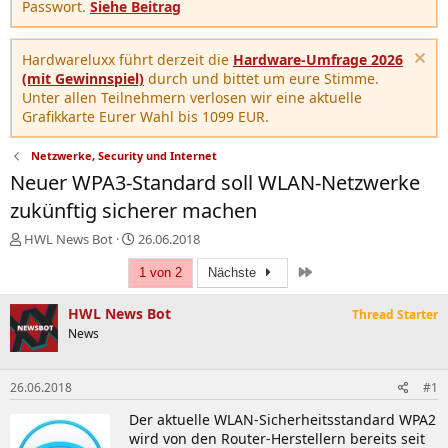
Passwort.
Siehe Beitrag
Hardwareluxx führt derzeit die
Hardware-Umfrage 2026
(mit Gewinnspiel)
durch und bittet um eure Stimme.
Unter allen Teilnehmern verlosen wir eine aktuelle
Grafikkarte Eurer Wahl bis 1099 EUR.
Netzwerke, Security und Internet
Neuer WPA3-Standard soll WLAN-Netzwerke
zukünftig sicherer machen
E
E
HWL News Bot
26.06.2018
r
r
Letzte
s
s
1 von 2
Nächste
t
t
e
e
HWL News Bot
Thread Starter
l
l
News
l
l
e
t
r
a
26.06.2018
#1
m
Der aktuelle WLAN-Sicherheitsstandard WPA2
wird von den Router-Herstellern bereits seit