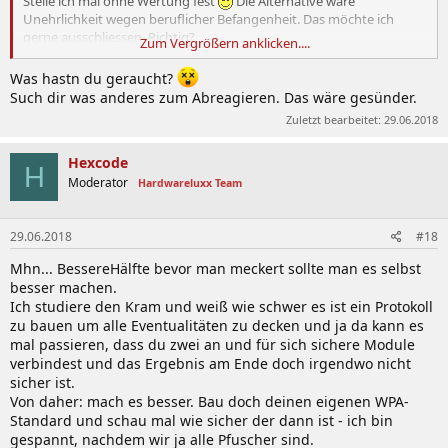
Stelle ich mal ohne Wertung fest
Die Alternative wäre
Unehrlichkeit wegen beruflicher Befangenheit. Das möchte ich
gerne ausschliessen. Richtig?
Zum Vergrößern anklicken....
Deine jugendlich undschuldige Industrie - also diese zuckersüß
Was hastn du geraucht?
unschuldigen, kleinen Girlies mit Blümchen in den Haaren die nun
Such dir was anderes zum Abreagieren. Das wäre gesünder.
dir nach seit knapp 30 Jahren sich immernoch an ihrem ersten
Zuletzt bearbeitet:
29.06.2018
Makeup versuchen... - backen grad ein neues TLS und das ist bisher
auch wieder Müll. Weil da wohl ein marodierender Uboot von
Hexcode
Mozilla (!) drin rumrührt. Im Auftrag von keine Ahnung wem.
H
Moderator
Hardwareluxx Team
Deine jugendliche noch soviel lernende Industrie
ist nicht erst seit
heute ein Sumpf
. Aus Ignoranz (falsche Prios bei Investitionen),
Unfähigkeit, Eitelkeit und einer Art Korruption.
29.06.2018
#18
Mhn... BessereHälfte bevor man meckert sollte man es selbst
Airbags... Ja, sollte man machen. Unter deren Sessel.
besser machen.
Ich studiere den Kram und weiß wie schwer es ist ein Protokoll
zu bauen um alle Eventualitäten zu decken und ja da kann es
mal passieren, dass du zwei an und für sich sichere Module
verbindest und das Ergebnis am Ende doch irgendwo nicht
sicher ist.
Von daher: mach es besser. Bau doch deinen eigenen WPA-
Standard und schau mal wie sicher der dann ist - ich bin
gespannt, nachdem wir ja alle Pfuscher sind.