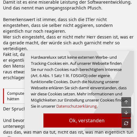
Damit ist es eine miserable Leistung der Softwareentwicklung.
Und das nennt man umgangssprachlich Pfusch.
Bemerkenswert ist immer, dass sich die ITler nicht
eingestehen, dass sie selber nicht aggieren, sondern
eigentlich nur noch reagieren.
Wer sich eingesteht, dass er nicht mehr Herr dessen ist, was er
da gerade macht, der würde sich auch garnicht mehr so
verteidigen.
Fakt ist, dass in der IT keiner mehr die Systeme beherrscht, die
Hardwareluxx setzt keine externen Werbe- und
er eigentlich beherrschen müsste. Das ist nämlich zu viel für
Tracking-Cookies ein. Auf unserer Webseite finden
den Menschen. Deswegen versucht ja die IT auf Teufel komm
Sie nur noch Cookies nach berechtigtem Interesse
raus etwas mit KI und Big Date (Bullshit Bingo as you want) zu
(Art. 6 Abs. 1 Satz 1 lit. f DSGVO) oder eigene
erschlagen, was sie selber nicht mehr im Griff haben.
funktionelle Cookies. Durch die Nutzung unserer
Webseite erklären Sie sich damit einverstanden, dass
Computer helfen uns Probleme zu lösen, die wir ohne sie nicht
wir diese Cookies setzen. Mehr Informationen und
hätten
Möglichkeiten zur Einstellung unserer Cookies finden
Obe
Sie in unserer
Datenschutzerklärung
.
Der Spruch passt schon ganz gut.
Unte
Ok, verstanden
Und bevor jemand anfängt, ich bin selber in dem Bereich
refre
unterwegs. Und man muss sich dann mal selber eingestehen,
dass das, was man da tut, nicht das ist, was man eigentlich tun