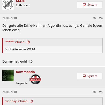
M.t.B.
System
Enthusiast
26.06.2018
#4
Der gute alte Diffie-Hellman-Algorithmus, ach ja. Geniale Ideen
leben ewig.
***** schrieb:
Ich hätte lieber WPA4.
Du meinst wohl 4.0
Kommando
System
Legende
26.06.2018
#5
woohay schrieb: