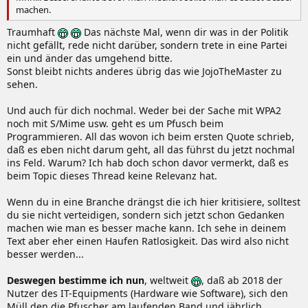
machen.
Traumhaft
Das nächste Mal, wenn dir was in der Politik
nicht gefällt, rede nicht darüber, sondern trete in eine Partei
ein und änder das umgehend bitte.
Sonst bleibt nichts anderes übrig das wie JojoTheMaster zu
sehen.
Und auch für dich nochmal. Weder bei der Sache mit WPA2
noch mit S/Mime usw. geht es um Pfusch beim
Programmieren. All das wovon ich beim ersten Quote schrieb,
daß es eben nicht darum geht, all das führst du jetzt nochmal
ins Feld. Warum? Ich hab doch schon davor vermerkt, daß es
beim Topic dieses Thread keine Relevanz hat.
Wenn du in eine Branche drängst die ich hier kritisiere, solltest
du sie nicht verteidigen, sondern sich jetzt schon Gedanken
machen wie man es besser mache kann. Ich sehe in deinem
Text aber eher einen Haufen Ratlosigkeit. Das wird also nicht
besser werden...
Deswegen bestimme ich nun
, weltweit
, daß ab 2018 der
Nutzer des IT-Equipments (Hardware wie Software), sich den
Müll den die Pfuscher am laufenden Band und jährlich