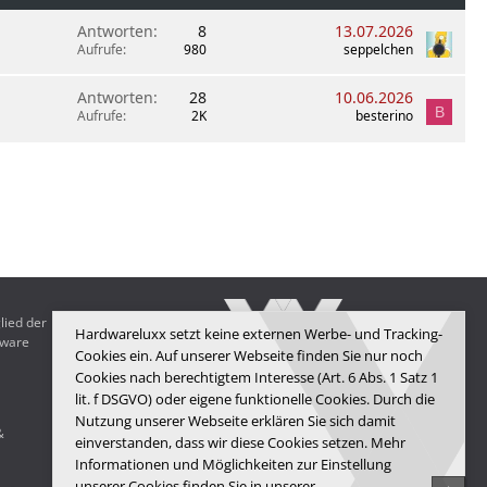
Antworten
8
13.07.2026
Aufrufe
980
seppelchen
Antworten
28
10.06.2026
B
Aufrufe
2K
besterino
lied der
Hardwareluxx setzt keine externen Werbe- und Tracking-
dware
Cookies ein. Auf unserer Webseite finden Sie nur noch
Cookies nach berechtigtem Interesse (Art. 6 Abs. 1 Satz 1
lit. f DSGVO) oder eigene funktionelle Cookies. Durch die
Hardwareluxx Media GmbH
Nutzung unserer Webseite erklären Sie sich damit
&
© Copyright 2025 Hardwareluxx Media GmbH
einverstanden, dass wir diese Cookies setzen. Mehr
Informationen und Möglichkeiten zur Einstellung
unserer Cookies finden Sie in unserer