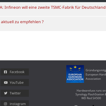
A: Infineon will eine zweite TSMC-Fabrik für Deutschland
 aktuell zu empfehlen ?
Gründungsmitg
Facebook
European Har
Association
YouTube
Hardwareluxx runs on
Twitter
Synology FlashStation 
WD Red SA500
Instagram