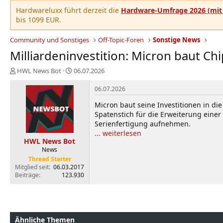
Hardwareluxx führt derzeit die
Hardware-Umfrage 2026 (mit 
bis 1099 EUR.
Community und Sonstiges
Off-Topic-Foren
Sonstige News
Milliardeninvestition: Micron baut Ch
E
E
HWL News Bot
06.07.2026
r
r
s
s
06.07.2026
t
t
Micron baut seine Investitionen in d
e
e
Spatenstich für die Erweiterung einer
l
l
Serienfertigung aufnehmen.
l
l
e
t
... weiterlesen
HWL News Bot
r
a
News
m
Thread Starter
Mitglied seit
06.03.2017
Beiträge
123.930
Ähnliche Themen