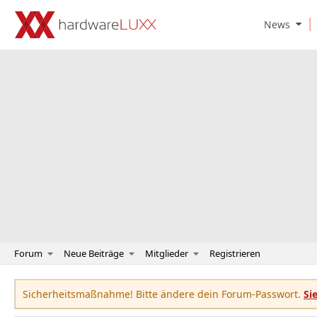
O
News
p
e
n
N
e
w
s
S
u
b
m
e
n
u
Forum
Neue Beiträge
Mitglieder
Registrieren
Sicherheitsmaßnahme! Bitte ändere dein Forum-Passwort.
Si