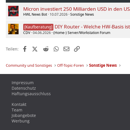
Micron investiert 250 Milliarden USD in den US
HWL News Bot
10.07.2026
Sonstige News
DIY Router - Welche HW-Basis ist
[Kaufberatung]
CDV
04.06.2026
(Home-) Server/Workstation Forum
Facebook
X (Twitter)
Reddit
WhatsApp
E-Mail
Link
Teilen:
Community und Sonstiges
Off-Topic-Foren
Sonstige News
Impressum
Datenschutz
Haftungsausschluss
Kontakt
Team
Jobangebote
Werbung