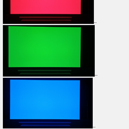
--
--
--