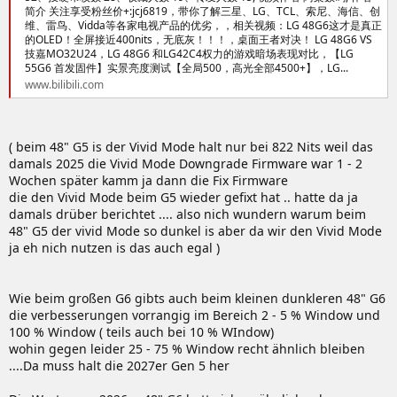
简介 关注享受粉丝价+:jcj6819，带你了解三星、LG、TCL、索尼、海信、创
维、雷鸟、Vidda等各家电视产品的优劣，，相关视频：LG 48G6这才是真正
的OLED！全屏接近400nits，无底灰！！！，桌面王者对决！ LG 48G6 VS
技嘉MO32U24，LG 48G6 和LG42C4权力的游戏暗场表现对比，【LG
55G6 首发固件】实景亮度测试【全局500，高光全部4500+】，LG...
www.bilibili.com
( beim 48" G5 is der Vivid Mode halt nur bei 822 Nits weil das
damals 2025 die Vivid Mode Downgrade Firmware war 1 - 2
Wochen später kamm ja dann die Fix Firmware
die den Vivid Mode beim G5 wieder gefixt hat .. hatte da ja
damals drüber berichtet .... also nich wundern warum beim
48" G5 der vivid Mode so dunkel is aber da wir den Vivid Mode
ja eh nich nutzen is das auch egal )
Wie beim großen G6 gibts auch beim kleinen dunkleren 48" G6
die verbesserungen vorrangig im Bereich 2 - 5 % Window und
100 % Window ( teils auch bei 10 % WIndow)
wohin gegen leider 25 - 75 % Window recht ähnlich bleiben
....Da muss halt die 2027er Gen 5 her