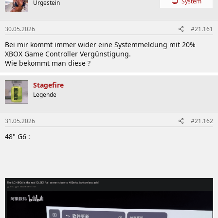
System
Urgestein
i
o
n
30.05.2026
#21.161
e
n
Bei mir kommt immer wider eine Systemmeldung mit 20%
:
XBOX Game Controller Vergünstigung.
Wie bekommt man diese ?
Stagefire
Legende
31.05.2026
#21.162
48" G6 :