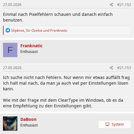
27.05.2026
#21.152
Einmal nach Pixelfehlern schauen und danach einfach
benutzen.
R
Slipknot
,
Sir Ozelot
und
Franknatic
e
a
k
Franknatic
F
t
Enthusiast
i
o
n
27.05.2026
#21.153
e
n
Ich suche nicht nach Fehlern. Nur wenn mir etwas auffällt frag
:
ich halt mal nach, da man ja auch viel per Einstellungen lösen
kann.
Wie mit der Frage mit dem ClearType im Windows, ob es da
eine Empfehlung zu den Einstellungen gibt.
DaBoon
System
Enthusiast