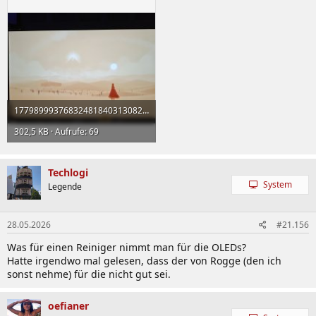
17798999376832481840313082922870.jpg
302,5 KB · Aufrufe: 69
Techlogi
System
Legende
28.05.2026
#21.156
Was für einen Reiniger nimmt man für die OLEDs?
Hatte irgendwo mal gelesen, dass der von Rogge (den ich
sonst nehme) für die nicht gut sei.
oefianer