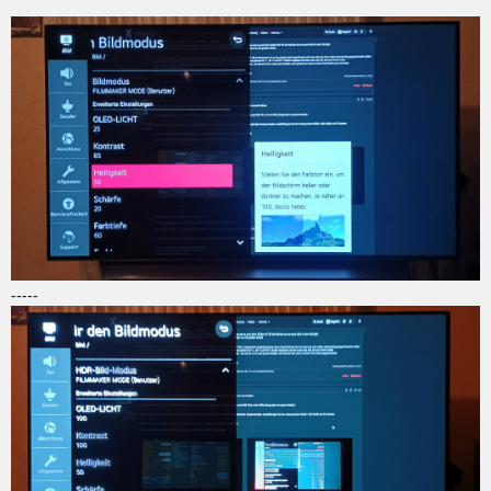
-----