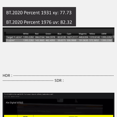
HDR : -----------------------------------------------------------------------------
--------------------------------------- SDR :