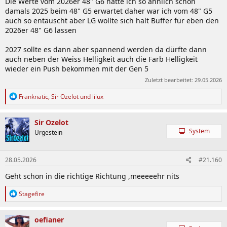
Die Werte vom 2026er 48" G6 hatte ich so ähnlich schon
damals 2025 beim 48" G5 erwartet daher war ich vom 48" G5
auch so entäuscht aber LG wollte sich halt Buffer für eben den
2026er 48" G6 lassen
2027 sollte es dann aber spannend werden da dürfte dann
auch neben der Weiss Helligkeit auch die Farb Helligkeit
wieder ein Push bekommen mit der Gen 5
Zuletzt bearbeitet:
29.05.2026
R
Franknatic
,
Sir Ozelot
und
lilux
e
a
k
Sir Ozelot
t
System
Urgestein
i
o
n
28.05.2026
#21.160
e
n
Geht schon in die richtige Richtung ,meeeeehr nits
:
R
Stagefire
e
a
k
oefianer
t