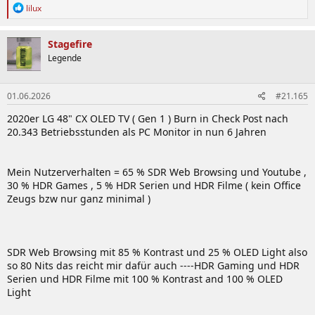
R
lilux
e
a
k
Stagefire
t
Legende
i
o
n
01.06.2026
#21.165
e
n
2020er LG 48" CX OLED TV ( Gen 1 ) Burn in Check Post nach
:
20.343 Betriebsstunden als PC Monitor in nun 6 Jahren
Mein Nutzerverhalten = 65 % SDR Web Browsing und Youtube ,
30 % HDR Games , 5 % HDR Serien und HDR Filme ( kein Office
Zeugs bzw nur ganz minimal )
SDR Web Browsing mit 85 % Kontrast und 25 % OLED Light also
so 80 Nits das reicht mir dafür auch ----HDR Gaming und HDR
Serien und HDR Filme mit 100 % Kontrast and 100 % OLED
Light