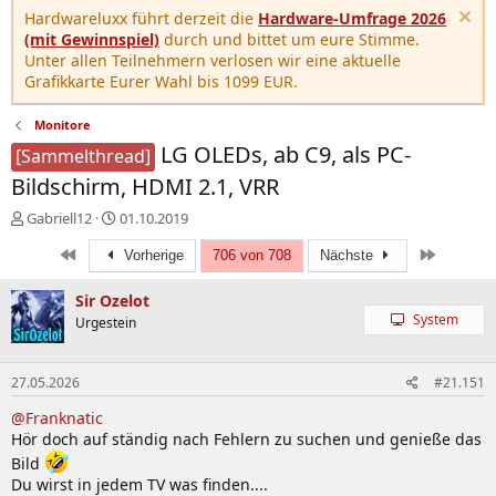
Hardwareluxx führt derzeit die
Hardware-Umfrage 2026
(mit Gewinnspiel)
durch und bittet um eure Stimme.
Unter allen Teilnehmern verlosen wir eine aktuelle
Grafikkarte Eurer Wahl bis 1099 EUR.
Monitore
LG OLEDs, ab C9, als PC-
[Sammelthread]
Bildschirm, HDMI 2.1, VRR
E
E
Gabriell12
01.10.2019
r
r
Erste
Letzte
s
s
Vorherige
706 von 708
Nächste
t
t
e
e
Sir Ozelot
l
l
System
Urgestein
l
l
e
t
r
a
27.05.2026
#21.151
m
@Franknatic
Hör doch auf ständig nach Fehlern zu suchen und genieße das
Bild
Du wirst in jedem TV was finden....