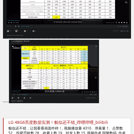
----
LG 48G6亮度数据实测！貌似还不错_哔哩哔哩_bilibili
貌似还不错，让我看看画面咋样！, 视频播放量 4310、弹幕量 1、点赞数
52、投硬币枚数 28、收藏人数 19、转发人数 15, 视频作者 阿樂数码, 作者