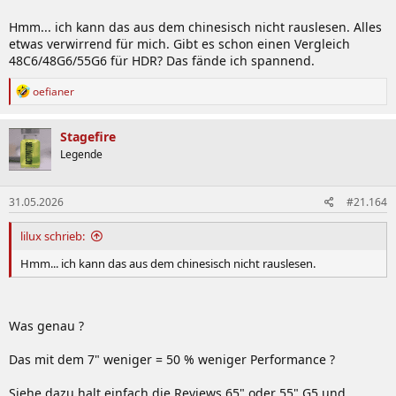
Hmm... ich kann das aus dem chinesisch nicht rauslesen. Alles
etwas verwirrend für mich. Gibt es schon einen Vergleich
48C6/48G6/55G6 für HDR? Das fände ich spannend.
R
oefianer
e
a
k
Stagefire
t
Legende
i
o
n
31.05.2026
#21.164
e
n
:
lilux schrieb:
Hmm... ich kann das aus dem chinesisch nicht rauslesen.
Was genau ?
Das mit dem 7" weniger = 50 % weniger Performance ?
Siehe dazu halt einfach die Reviews 65" oder 55" G5 und