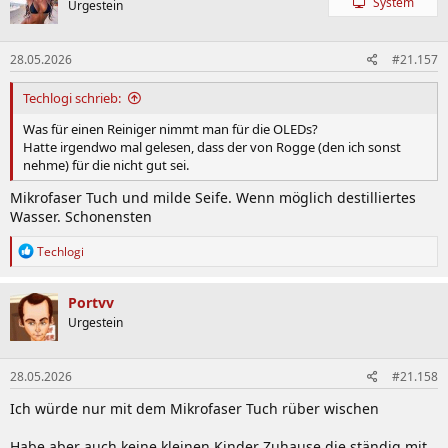
System
Urgestein
28.05.2026
#21.157
Techlogi schrieb:
Was für einen Reiniger nimmt man für die OLEDs?
Hatte irgendwo mal gelesen, dass der von Rogge (den ich sonst
nehme) für die nicht gut sei.
Mikrofaser Tuch und milde Seife. Wenn möglich destilliertes
Wasser. Schonensten
R
Techlogi
e
a
k
Portvv
t
Urgestein
i
o
n
28.05.2026
#21.158
e
n
Ich würde nur mit dem Mikrofaser Tuch rüber wischen
:
Habe aber auch keine kleinen Kinder Zuhause die ständig mit