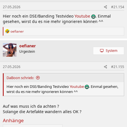
27.05.2026
#21.154
Hier noch ein DSE/Banding Testvideo
Youtube
. Einmal
gesehen, wirst du es nie mehr ignorieren können ^^
R
oefianer
e
a
k
oefianer
t
System
Urgestein
i
o
n
27.05.2026
#21.155
e
n
:
DaBoon schrieb:
Hier noch ein DSE/Banding Testvideo
Youtube
. Einmal gesehen,
wirst du es nie mehr ignorieren können ^^
Auf was muss ich da achten ?
Solange die Artefakte wandern alles OK ?
Anhänge