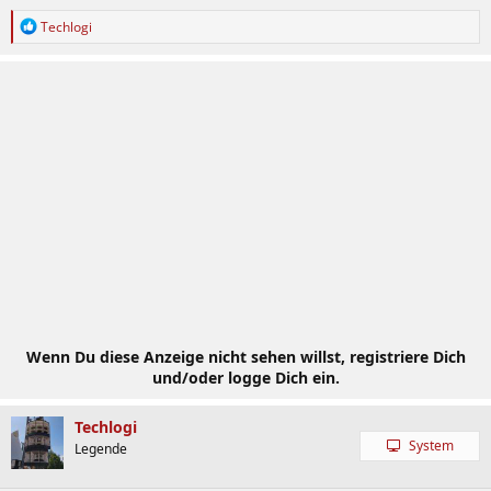
R
Techlogi
e
a
k
t
i
o
n
e
n
:
Wenn Du diese Anzeige nicht sehen willst, registriere Dich
und/oder logge Dich ein.
Techlogi
System
Legende