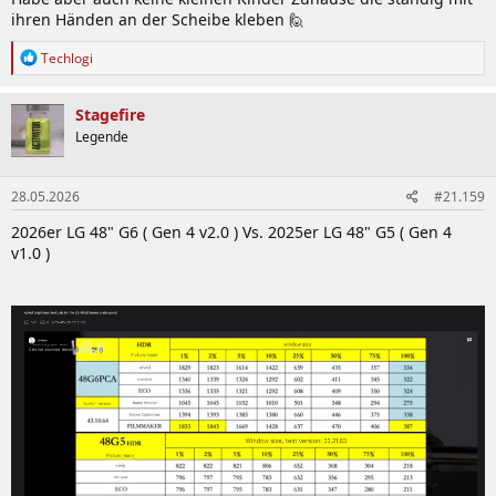
ihren Händen an der Scheibe kleben 🙋
R
Techlogi
e
a
k
Stagefire
t
Legende
i
o
n
28.05.2026
#21.159
e
n
2026er LG 48" G6 ( Gen 4 v2.0 ) Vs. 2025er LG 48" G5 ( Gen 4
:
v1.0 )