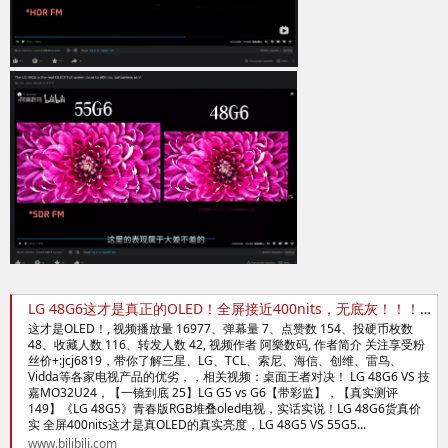
LG 48G6这才是真正的OLED！全屏接近400nits，无底灰！！！_哔哩哔哩_bilibili
这才是OLED！, 视频播放量 16977、弹幕量 7、点赞数 154、投硬币枚数
48、收藏人数 116、转发人数 42, 视频作者 阿樂数码, 作者简介 关注享受粉
丝价+:jcj6819，带你了解三星、LG、TCL、索尼、海信、创维、雷鸟、
Vidda等各家电视产品的优劣，，相关视频：桌面王者对决！ LG 48G6 VS 技
嘉MO32U24，【一镜到底 25】LG G5 vs G6【带彩监】，【真实测评
149】《LG 48G5》青春版RGB堆叠oled电视，实话实说！LG 48G6货真价
实 全屏400nits这才是真OLED的真实亮度，LG 48G5 VS 55G5...
www.bilibili.com