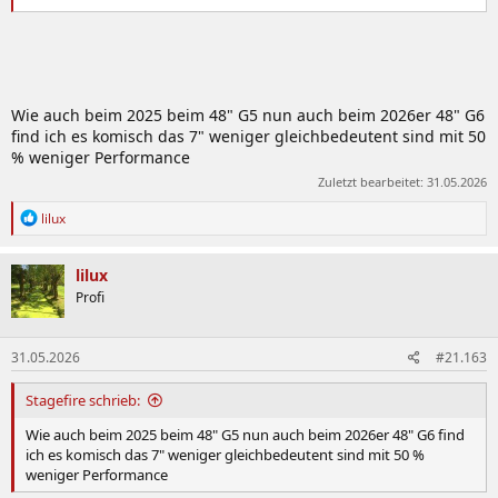
Wie auch beim 2025 beim 48" G5 nun auch beim 2026er 48" G6
find ich es komisch das 7" weniger gleichbedeutent sind mit 50
% weniger Performance
Zuletzt bearbeitet:
31.05.2026
R
lilux
e
a
k
lilux
t
Profi
i
o
n
31.05.2026
#21.163
e
n
:
Stagefire schrieb:
Wie auch beim 2025 beim 48" G5 nun auch beim 2026er 48" G6 find
ich es komisch das 7" weniger gleichbedeutent sind mit 50 %
weniger Performance