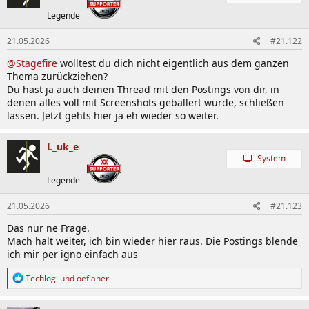
Legende
21.05.2026
#21.122
@Stagefire
wolltest du dich nicht eigentlich aus dem ganzen
Thema zurückziehen?
Du hast ja auch deinen Thread mit den Postings von dir, in
denen alles voll mit Screenshots geballert wurde, schließen
lassen. Jetzt gehts hier ja eh wieder so weiter.
L_uk_e
System
Legende
21.05.2026
#21.123
Das nur ne Frage.
Mach halt weiter, ich bin wieder hier raus. Die Postings blende
ich mir per igno einfach aus
R
Techlogi
und
oefianer
e
a