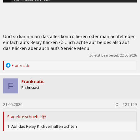
Und so kann man das alles kontrollieren oder man achtet eben
einfach aufs Relay Klicken 😜 .. ich achte auf beides also auf
das Klicken aber auch aufs Service Menu
Zuletzt bearbeitet:
22.05.2026
R
Franknatic
e
a
k
Franknatic
F
t
Enthusiast
i
o
n
21.05.2026
#21.129
e
n
:
Stagefire schrieb:
1. Auf das Relay Klickverhalten achten