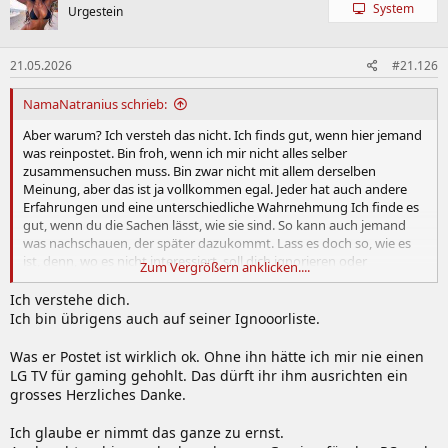
t
System
Urgestein
i
o
n
21.05.2026
#21.126
e
n
:
NamaNatranius schrieb:
Aber warum? Ich versteh das nicht. Ich finds gut, wenn hier jemand
was reinpostet. Bin froh, wenn ich mir nicht alles selber
zusammensuchen muss. Bin zwar nicht mit allem derselben
Meinung, aber das ist ja vollkommen egal. Jeder hat auch andere
Erfahrungen und eine unterschiedliche Wahrnehmung Ich finde es
gut, wenn du die Sachen lässt, wie sie sind. So kann auch jemand
was nachschauen, der später dazukommt. Lass es doch so, wie es
ist, denn, wo es nicht interessiert, soll dich ignorieren oder
Zum Vergrößern anklicken....
überlassen, aber so ist wenigstens mal Austausch da. Nur meine
Meinung.
Ich verstehe dich.
Ich bin übrigens auch auf seiner Ignooorliste.
Was er Postet ist wirklich ok. Ohne ihn hätte ich mir nie einen
LG TV für gaming gehohlt. Das dürft ihr ihm ausrichten ein
grosses Herzliches Danke.
Ich glaube er nimmt das ganze zu ernst.