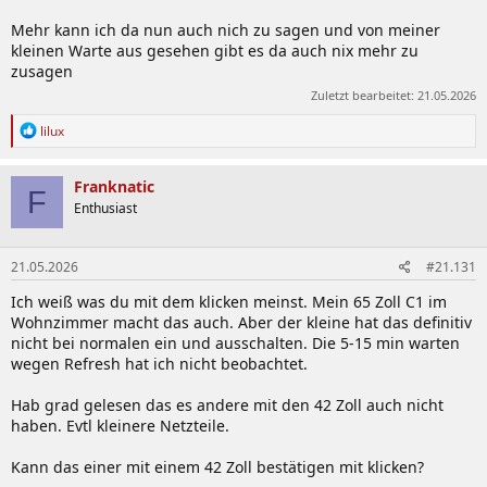
Mehr kann ich da nun auch nich zu sagen und von meiner
kleinen Warte aus gesehen gibt es da auch nix mehr zu
zusagen
Zuletzt bearbeitet:
21.05.2026
R
lilux
e
a
k
Franknatic
F
t
Enthusiast
i
o
n
21.05.2026
#21.131
e
n
Ich weiß was du mit dem klicken meinst. Mein 65 Zoll C1 im
:
Wohnzimmer macht das auch. Aber der kleine hat das definitiv
nicht bei normalen ein und ausschalten. Die 5-15 min warten
wegen Refresh hat ich nicht beobachtet.
Hab grad gelesen das es andere mit den 42 Zoll auch nicht
haben. Evtl kleinere Netzteile.
Kann das einer mit einem 42 Zoll bestätigen mit klicken?