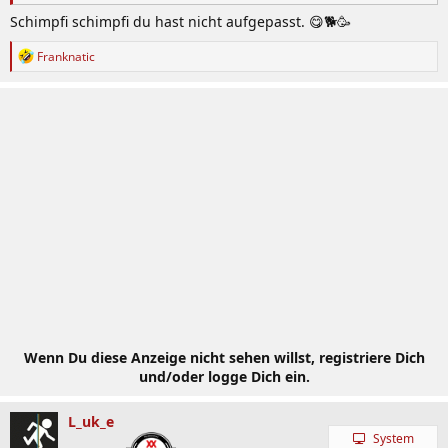
Schimpfi schimpfi du hast nicht aufgepasst. 😋🐕🥳
R
Franknatic
e
a
k
t
i
o
n
e
n
:
Wenn Du diese Anzeige nicht sehen willst, registriere Dich
und/oder logge Dich ein.
L_uk_e
System