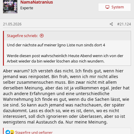
k
NamaNatranius
t
System
Experte
i
o
n
21.05.2026
#21.124
e
n
:
Stagefire schrieb:
Und der nächste auf meiner Igno Liste nun sinds dort 4
Werde diesen post wahrscheinlich Heute Abend wenn ich von der
Arbeit wieder da bin wieder löschen also nich wundern.
Aber warum? Ich versteh das nicht. Ich finds gut, wenn hier
jemand was reinpostet. Bin froh, wenn ich mir nicht alles
selber zusammensuchen muss. Bin zwar nicht mit allem
derselben Meinung, aber das ist ja vollkommen egal. Jeder hat
auch andere Erfahrungen und eine unterschiedliche
Wahrnehmung Ich finde es gut, wenn du die Sachen lässt, wie
sie sind. So kann auch jemand was nachschauen, der später
dazukommt. Lass es doch so, wie es ist, denn, wo es nicht
interessiert, soll dich ignorieren oder überlassen, aber so ist
wenigstens mal Austausch da. Nur meine Meinung.
R
Stagefire
und
oefianer