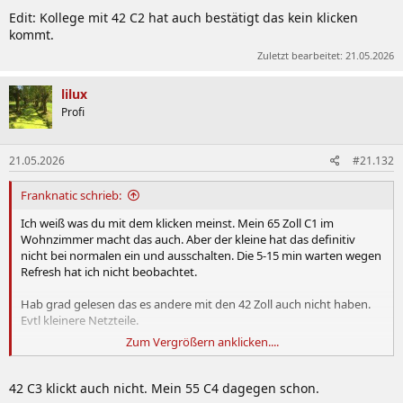
Edit: Kollege mit 42 C2 hat auch bestätigt das kein klicken
kommt.
Zuletzt bearbeitet:
21.05.2026
lilux
Profi
21.05.2026
#21.132
Franknatic schrieb:
Ich weiß was du mit dem klicken meinst. Mein 65 Zoll C1 im
Wohnzimmer macht das auch. Aber der kleine hat das definitiv
nicht bei normalen ein und ausschalten. Die 5-15 min warten wegen
Refresh hat ich nicht beobachtet.
Hab grad gelesen das es andere mit den 42 Zoll auch nicht haben.
Evtl kleinere Netzteile.
Zum Vergrößern anklicken....
Kann das einer mit einem 42 Zoll bestätigen mit klicken?
Edit: Kollege mit 42 C2 hat auch bestätigt das kein klicken kommt.
42 C3 klickt auch nicht. Mein 55 C4 dagegen schon.