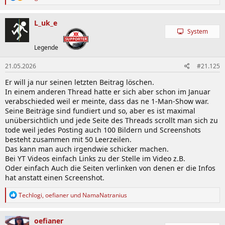
e
a
k
L_uk_e
t
System
i
o
Legende
n
e
21.05.2026
#21.125
n
:
Er will ja nur seinen letzten Beitrag löschen.
In einem anderen Thread hatte er sich aber schon im Januar
verabschieded weil er meinte, dass das ne 1-Man-Show war.
Seine Beiträge sind fundiert und so, aber es ist maximal
unübersichtlich und jede Seite des Threads scrollt man sich zu
tode weil jedes Posting auch 100 Bildern und Screenshots
besteht zusammen mit 50 Leerzeilen.
Das kann man auch irgendwie schicker machen.
Bei YT Videos einfach Links zu der Stelle im Video z.B.
Oder einfach Auch die Seiten verlinken von denen er die Infos
hat anstatt einen Screenshot.
R
Techlogi
,
oefianer
und
NamaNatranius
e
a
k
oefianer