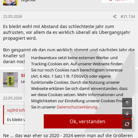
i
o
n
22.05.2026
#21.134
e
n
Es bleibt wohl mit Abstand das schlechteste Jahr zum
:
aufrüsten, vor allem da es wirklich überall als Übergangsjahr
propagiert wird.
Bin gespannt ob das nun wirklich stimmt und nächstes Jahr die
Knaller schlechthin herauskommen, so wirklich glaube ich
Hardwareluxx setzt keine externen Werbe- und
daran noch nicht.
Tracking-Cookies ein. Auf unserer Webseite finden
Sie nur noch Cookies nach berechtigtem Interesse
Stagefire
(Art. 6 Abs. 1 Satz 1 lit. f DSGVO) oder eigene
Legende
funktionelle Cookies. Durch die Nutzung unserer
Webseite erklären Sie sich damit einverstanden, dass
wir diese Cookies setzen. Mehr Informationen und
22.05.2026
#21.135
Möglichkeiten zur Einstellung unserer Cookies finden
Obe
Sie in unserer
Datenschutzerklärung
.
ssj3rd schrieb:
Unte
Es bleibt wohl mit Abstand das schlechteste Jahr zum aufrüsten,
Ok, verstanden
refre
Ne ... das war eher so 2020 - 2024 wenn man auf die Größeren