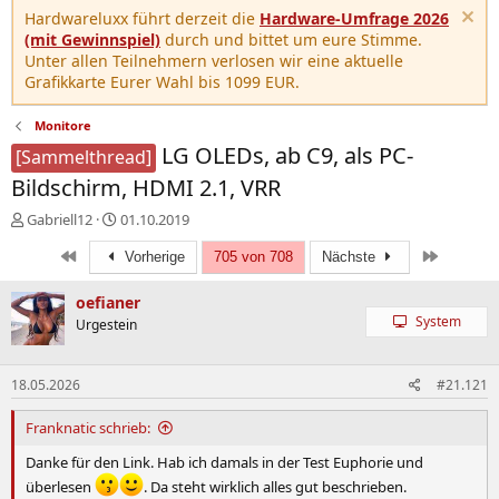
Hardwareluxx führt derzeit die
Hardware-Umfrage 2026
(mit Gewinnspiel)
durch und bittet um eure Stimme.
Unter allen Teilnehmern verlosen wir eine aktuelle
Grafikkarte Eurer Wahl bis 1099 EUR.
Monitore
LG OLEDs, ab C9, als PC-
[Sammelthread]
Bildschirm, HDMI 2.1, VRR
E
E
Gabriell12
01.10.2019
r
r
Erste
Letzte
s
s
Vorherige
705 von 708
Nächste
t
t
e
e
oefianer
l
l
System
Urgestein
l
l
e
t
r
a
18.05.2026
#21.121
m
Franknatic schrieb:
Danke für den Link. Hab ich damals in der Test Euphorie und
überlesen
. Da steht wirklich alles gut beschrieben.