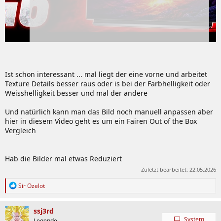
Ist schon interessant ... mal liegt der eine vorne und arbeitet
Texture Details besser raus oder is bei der Farbhelligkeit oder
Weisshelligkeit besser und mal der andere
Und natürlich kann man das Bild noch manuell anpassen aber
hier in diesem Video geht es um ein Fairen Out of the Box
Vergleich
Hab die Bilder mal etwas Reduziert
Zuletzt bearbeitet:
22.05.2026
R
Sir Ozelot
e
a
k
ssj3rd
t
System
Legende