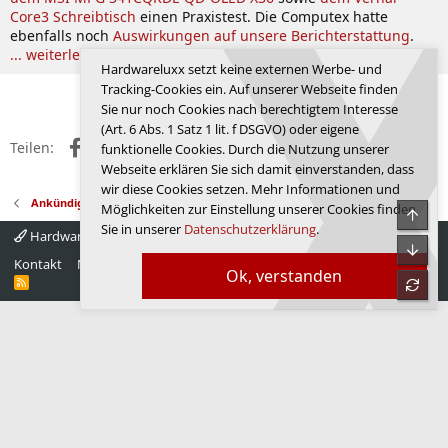
Core3 Schreibtisch
einen Praxistest. Die Computex hatte
ebenfalls noch
Auswirkungen auf unsere Berichterstattung
.
... weiterlesen
Hardwareluxx setzt keine externen Werbe- und
Tracking-Cookies ein. Auf unserer Webseite finden
Anmelden, um zu antworten.
Sie nur noch Cookies nach berechtigtem Interesse
(Art. 6 Abs. 1 Satz 1 lit. f DSGVO) oder eigene
Facebook
X (Twitter)
Reddit
WhatsApp
E-Mail
Link
Teilen:
funktionelle Cookies. Durch die Nutzung unserer
Webseite erklären Sie sich damit einverstanden, dass
wir diese Cookies setzen. Mehr Informationen und
Ankündigungen, Regeln und Feedback
Möglichkeiten zur Einstellung unserer Cookies finden
Obe
Sie in unserer
Datenschutzerklärung
.
Hardwareluxx 4.0
Deutsch
Unte
Kontakt
Nutzungsbedingungen
Datenschutz
Hilfe
Startseite
Ok, verstanden
R
refre
S
S