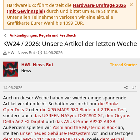
Hardwareluxx führt derzeit die
Hardware-Umfrage 2026
(mit Gewinnspiel)
durch und bittet um eure Stimme.
Unter allen Teilnehmern verlosen wir eine aktuelle
Grafikkarte Eurer Wahl bis 1099 EUR.
Ankündigungen, Regeln und Feedback
KW24 / 2026: Unsere Artikel der letzten Woche
E
E
HWL News Bot
14.06.2026
r
r
s
s
HWL News Bot
Thread Starter
t
t
News
e
e
l
l
l
l
14.06.2026
#1
e
t
r
a
Auch in dieser Woche haben wir wieder einige spannende
m
Artikel veröffentlicht. So hatten wir nicht nur
die Shokz
OpenDots 2
oder
die XPG MARS 980 Blade mit 2 TB im Test
,
sondern auch
das UGREEN NASync DXP4800 GT
,
den Ocypus
Delta A62 EX Digital
und
das ASUS Prime AP202 ARGB
.
Außerdem spielten wir
Yoshi and the Mysterious Book
an,
stellten
unser neues Gehäuse-Testsystem
vor und unterzogen
dem MSI MPG 341CQRDE QD-OLED X36
sowie
dem Vernal