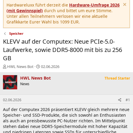
Hardwareluxx führt derzeit die
Hardware-Umfrage 2026
(mit Gewinnspiel)
durch und bittet um eure Stimme.
Unter allen Teilnehmern verlosen wir eine aktuelle
Grafikkarte Eurer Wahl bis 1099 EUR.
Speicher
KLEVV auf der Computex: Neue PCIe-5.0-
Laufwerke, sowie DDR5-8000 mit bis zu 256
GB
E
E
HWL News Bot
02.06.2026
r
r
s
s
HWL News Bot
Thread Starter
t
t
News
e
e
l
l
l
l
02.06.2026
#1
e
t
r
a
Auf der Computex 2026 präsentiert KLEVV gleich mehrere neue
m
Speicher- und SSD-Produkte, die sich sowohl an Enthusiasten
als auch an preisbewusste PC-Nutzer richten. Im Mittelpunkt
stehen dabei neue DDR5-Speichermodule mit hoher Kapazität
und niedrigen Latenzen sowie SSDs für unterschiedliche