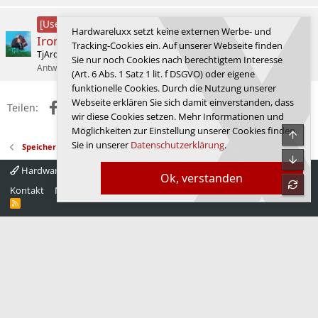
QNAP TS-473A + 2x Seagate
[User-Review]
Hardwareluxx setzt keine externen Werbe- und
IronWolf 4TB im Hardwareluxx Lesertest
Tracking-Cookies ein. Auf unserer Webseite finden
TjArden
(Home-) Server/Workstation Forum
Sie nur noch Cookies nach berechtigtem Interesse
Antworten
5
28.07.2026
Ceiber3
(Art. 6 Abs. 1 Satz 1 lit. f DSGVO) oder eigene
funktionelle Cookies. Durch die Nutzung unserer
Webseite erklären Sie sich damit einverstanden, dass
Facebook
X (Twitter)
Reddit
WhatsApp
E-Mail
Link
Teilen:
wir diese Cookies setzen. Mehr Informationen und
Möglichkeiten zur Einstellung unserer Cookies finden
Obe
Sie in unserer
Datenschutzerklärung
.
Speicher
Unte
Hardwareluxx 4.0
Deutsch
Ok, verstanden
refre
Kontakt
Nutzungsbedingungen
Datenschutz
Hilfe
Startseite
R
S
S