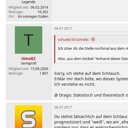
Legende
Mitglied seit
06.02.2014
Beiträge
16.262
Ort
Im sonnigen Süden
06.07.2017
T
schuetz10 schrieb:
Ich zitier dir die Stelle nochmal aus dem A
timo82
Also, aus dem Artikel: "Anhand dieser Da
Semiprofi
Mitglied seit
15.09.2009
Sorry, ich stehe auf dem Schlauch.
Beiträge
1.801
Erklär mir doch bitte, wo dieses Syste
Ich verstehe es nicht.
@ Drago: Statistisch und theoretisch ist
06.07.2017
Du stehst tatsächlich auf dem Schlauc
prognostiziert und "weiß", wo am _ehes
sondern nur, dass es wahrscheinlich/un