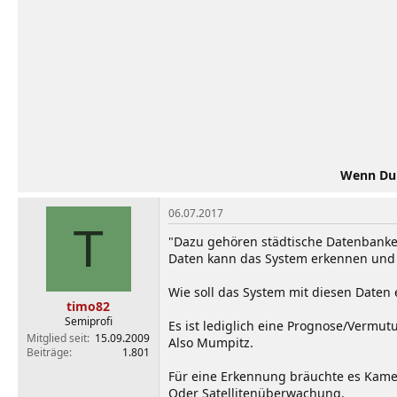
Wenn Du d
06.07.2017
T
"Dazu gehören städtische Datenbanke
Daten kann das System erkennen und p
Wie soll das System mit diesen Daten 
timo82
Semiprofi
Es ist lediglich eine Prognose/Vermut
Mitglied seit
15.09.2009
Also Mumpitz.
Beiträge
1.801
Für eine Erkennung bräuchte es Kamer
Oder Satellitenüberwachung.