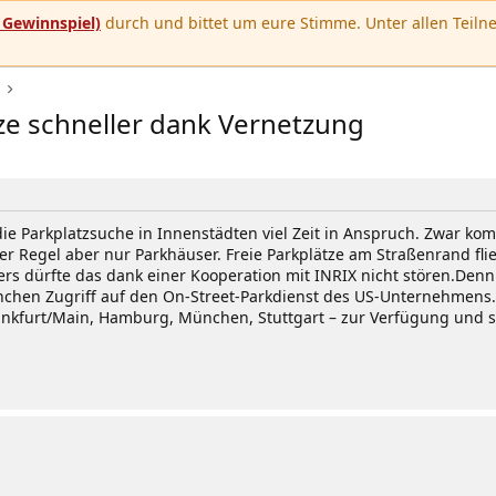
u
Gewinnspiel)
durch und bittet um eure Stimme. Unter allen Teilne
tze schneller dank Vernetzung
ie Parkplatzsuche in Innenstädten viel Zeit in Anspruch. Zwar kom
er Regel aber nur Parkhäuser. Freie Parkplätze am Straßenrand fli
s dürfte das dank einer Kooperation mit INRIX nicht stören.Denn a
chen Zugriff auf den On-Street-Parkdienst des US-Unternehmens. D
ankfurt/Main, Hamburg, München, Stuttgart – zur Verfügung und sol