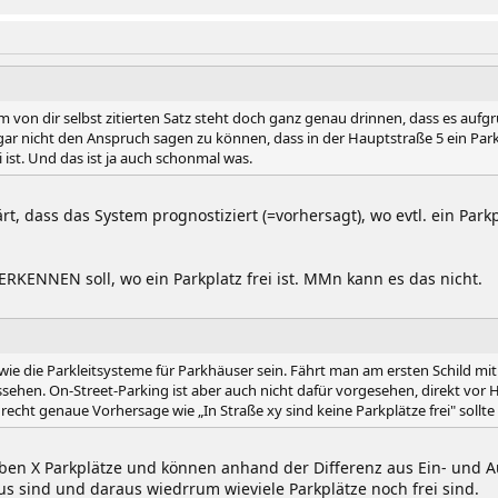
Im von dir selbst zitierten Satz steht doch ganz genau drinnen, dass es au
 gar nicht den Anspruch sagen zu können, dass in der Hauptstraße 5 ein Park
ei ist. Und das ist ja auch schonmal was.
t, dass das System prognostiziert (=vorhersagt), wo evtl. ein Parkp
ERKENNEN soll, wo ein Parkplatz frei ist. MMn kann es das nicht.
e die Parkleitsysteme für Parkhäuser sein. Fährt man am ersten Schild mit d
sehen. On-Street-Parking ist aber auch nicht dafür vorgesehen, direkt vor
recht genaue Vorhersage wie „In Straße xy sind keine Parkplätze frei" sollte 
aben X Parkplätze und können anhand der Differenz aus Ein- und Aus
s sind und daraus wiedrrum wieviele Parkplätze noch frei sind.