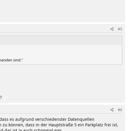
#5
handen sind."
?
#6
, dass es aufgrund verschiedenster Datenquellen
zu können, dass in der Hauptstraße 5 ein Parkplatz frei ist,
nd das ist ja auch schonmal was.