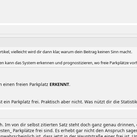
rtikel, vielleicht wird dir dann klar, warum dein Beitrag keinen Sinn macht.
ten kann das System erkennen und prognostizieren, wo freie Parkplätze vor
m einen freien Parkplatz
ERKENNT
.
 ein Parkplatz frei. Praktisch aber nicht. Was nützt dir die Statistik
h. Im von dir selbst zitierten Satz steht doch ganz genau drinnen
ten_ Parkplätze frei sind. Es erhebt gar nicht den Anspruch sagen 
wahrscheinlich ist, dass jetzt in der Hauptstraße einer frei ist. U