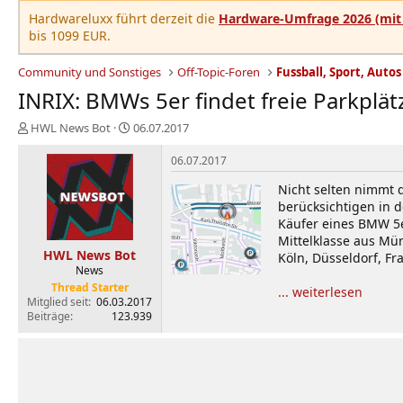
Hardwareluxx führt derzeit die
Hardware-Umfrage 2026 (mit 
bis 1099 EUR.
Community und Sonstiges
Off-Topic-Foren
Fussball, Sport, Autos
INRIX: BMWs 5er findet freie Parkplä
E
E
HWL News Bot
06.07.2017
r
r
s
s
06.07.2017
t
t
Nicht selten nimmt d
e
e
berücksichtigen in d
l
l
Käufer eines BMW 5er
l
l
e
t
Mittelklasse aus Mün
HWL News Bot
r
a
Köln, Düsseldorf, Fr
News
m
Thread Starter
... weiterlesen
Mitglied seit
06.03.2017
Beiträge
123.939