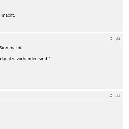
eimacht.
#3
 Sinn macht.
rkplätze vorhanden sind."
#4