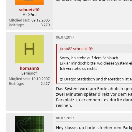
schuetz10
Mr. XFire
Mitglied seit
09.12.2005
Beiträge
3.279
06.07.2017
H
timo82 schrieb:
Sorry, ich stehe auf dem Schlauch.
Erklär mir doch bitte, wo dieses System e
homann5
Ich verstehe es nicht.
Semiprofi
Mitglied seit
10.10.2007
@ Drago: Statistisch und theoretisch ist ei
Beiträge
2.427
Das System wird am Ende ähnlich genau
zwei Minuten später direkt vor dem P
Parkplatz zu erkennen - es dürfte dann
reichen.
06.07.2017
Hey klasse, da finde ich eher nen Par