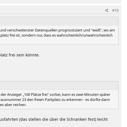
#10
fgrund verschiedenster Datenquellen prognostiziert und "weiß", wo am
platz frei ist, sondern nur, dass es wahrscheinlich/unwahrscheinlich
latz frei sein könnte.
er Anzeiger „100 Plätze frei" vorbei, kann es zwei Minuten später
 Hausnummer 23 den freien Parkplatz zu erkennen - es dürfte dann
es aber reichen.
fahrten (das stellen die über die Schranken fest) leicht