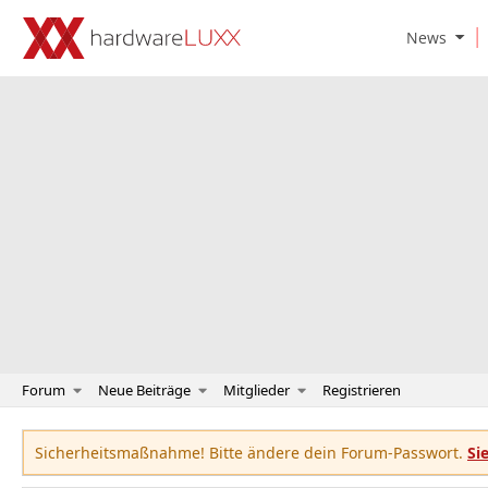
O
News
p
e
n
N
e
w
s
S
u
b
m
e
n
u
Forum
Neue Beiträge
Mitglieder
Registrieren
Sicherheitsmaßnahme! Bitte ändere dein Forum-Passwort.
Si