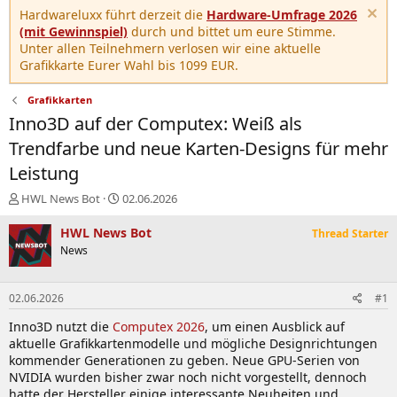
Hardwareluxx führt derzeit die
Hardware-Umfrage 2026
(mit Gewinnspiel)
durch und bittet um eure Stimme.
Unter allen Teilnehmern verlosen wir eine aktuelle
Grafikkarte Eurer Wahl bis 1099 EUR.
Grafikkarten
Inno3D auf der Computex: Weiß als
Trendfarbe und neue Karten-Designs für mehr
Leistung
E
E
HWL News Bot
02.06.2026
r
r
s
s
HWL News Bot
Thread Starter
t
t
News
e
e
l
l
l
l
02.06.2026
#1
e
t
r
a
Inno3D nutzt die
Computex 2026
, um einen Ausblick auf
m
aktuelle Grafikkartenmodelle und mögliche Designrichtungen
kommender Generationen zu geben. Neue GPU-Serien von
NVIDIA wurden bisher zwar noch nicht vorgestellt, dennoch
hatte der Hersteller einige interessante Neuheiten und