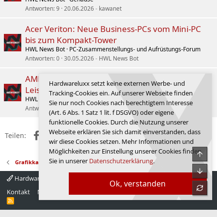
Antworten
9
20.06.2026
kawanet
Acer Veriton: Neue Business-PCs vom Mini-PC
bis zum Kompakt-Tower
HWL News Bot
PC-Zusammenstellungs- und Aufrüstungs-Forum
Antworten
0
30.05.2026
HWL News Bot
AMD Instinct mit CDNA-5-Architektur: Mehr KI-
Hardwareluxx setzt keine externen Werbe- und
Leistung mit der MI400-Serie für das Datacenter
Tracking-Cookies ein. Auf unserer Webseite finden
HWL News Bot
Grafikkarten
Sie nur noch Cookies nach berechtigtem Interesse
Antworten
1
23.07.2026
FirstAid
(Art. 6 Abs. 1 Satz 1 lit. f DSGVO) oder eigene
funktionelle Cookies. Durch die Nutzung unserer
Webseite erklären Sie sich damit einverstanden, dass
Facebook
X (Twitter)
Reddit
WhatsApp
E-Mail
Link
Teilen:
wir diese Cookies setzen. Mehr Informationen und
Möglichkeiten zur Einstellung unserer Cookies finden
Obe
Sie in unserer
Datenschutzerklärung
.
Grafikkarten
Unte
Hardwareluxx 4.0
Deutsch
Ok, verstanden
refre
Kontakt
Nutzungsbedingungen
Datenschutz
Hilfe
Startseite
R
S
S