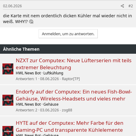
02.06.2026
#2
die Karte mit nem ordentlich dicken Kühler mal wieder nicht in
weiß. WHY!? 🤔
Anmelden, um zu antworten.
Ähnliche Themen
NZXT zur Computex: Neue Lüfterserien mit teils
extremer Beleuchtung
HWL News Bot
Luftkühlung
Antworten
1
08.06.2026
Raptor[TP]
Endorfy auf der Computex: Ein neues Fish-Bowl-
Gehäuse, Wireless-Headsets und vieles mehr
HWL News Bot
Gehäuse
Antworten
2
03.06.2026
zog88
HYTE auf der Computex: Mehr Farbe für den
Gaming-PC und transparente Kühlelemente
HWL News Bot
Gehäuse