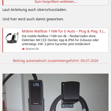
Zum Vergrößern anklicken....
Überschussladen, 6 bis 16 A?
Laut Anleitung auch überschussladen.
Edit: Bis auf das Überschussladen kann die dé 11kW Mobile
Ladestation offenbar vieles ebenfalls. Sogar zwischen dem
Und hier wird auch damit geworben.
einphasigen und dreiphasigen Betrieb kann umgeschaltet werden.
Und das für 175 Euro – auch nicht schlecht!
Mobile Wallbox 11kW für E-Auto – Plug & Play, 3 Jahre Garantie | dé
Die mobile Wallbox 11kW von dé – flexibel laden ohne
Elektriker. Mit CEE-Stecker, App & IP66 für Zuhause oder
unterwegs. Inkl. 3 Jahre Garantie. Jetzt entdecken!
depow.de
Beitrag automatisch zusammengeführt:
09.07.2026