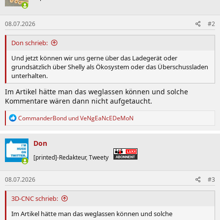
08.07.2026
#2
Don schrieb:
Und jetzt können wir uns gerne über das Ladegerät oder
grundsätzlich über Shelly als Ökosystem oder das Überschussladen
unterhalten.
Im Artikel hätte man das weglassen können und solche
Kommentare wären dann nicht aufgetaucht.
R
CommanderBond
und
VeNgEaNcEDeMoN
e
a
k
Don
t
i
[printed]-Redakteur, Tweety
o
n
08.07.2026
#3
e
n
:
3D-CNC schrieb:
Im Artikel hätte man das weglassen können und solche