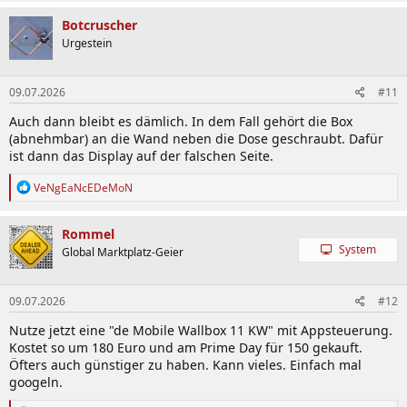
Botcruscher
Urgestein
09.07.2026
#11
Auch dann bleibt es dämlich. In dem Fall gehört die Box
(abnehmbar) an die Wand neben die Dose geschraubt. Dafür
ist dann das Display auf der falschen Seite.
R
VeNgEaNcEDeMoN
e
a
k
Rommel
t
System
Global Marktplatz-Geier
i
o
n
09.07.2026
#12
e
n
Nutze jetzt eine "de Mobile Wallbox 11 KW" mit Appsteuerung.
:
Kostet so um 180 Euro und am Prime Day für 150 gekauft.
Öfters auch günstiger zu haben. Kann vieles. Einfach mal
googeln.