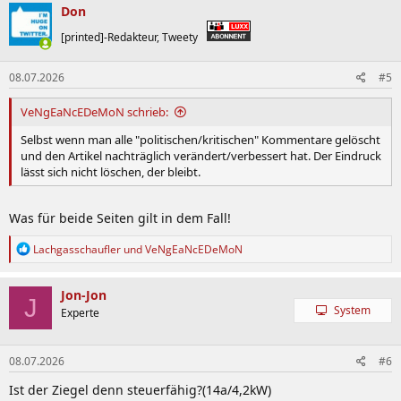
k
Don
t
i
[printed]-Redakteur, Tweety
o
n
08.07.2026
#5
e
n
:
VeNgEaNcEDeMoN schrieb:
Selbst wenn man alle "politischen/kritischen" Kommentare gelöscht
und den Artikel nachträglich verändert/verbessert hat. Der Eindruck
lässt sich nicht löschen, der bleibt.
Was für beide Seiten gilt in dem Fall!
R
Lachgasschaufler
und
VeNgEaNcEDeMoN
e
a
k
Jon-Jon
J
t
System
Experte
i
o
n
08.07.2026
#6
e
n
Ist der Ziegel denn steuerfähig?(14a/4,2kW)
: