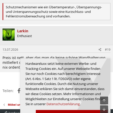
Schutzmechanismen wie ein Übertemperatur-, Überspannungs-
und Unterspannungsschutz sowie eine Kurzschluss- und
Fehlerstromüberwachung sind vorhanden.
Larkin
Enthusiast
13.07.2026
#19
Preis ist nett, aber das man da keine schöne Wandhalterung
mitliefert oder man das direkt anschrauben kann ist einfach
Hardwareluxx setzt keine externen Werbe- und
nix ordentliches.
Tracking-Cookies ein. Auf unserer Webseite finden
Sie nur noch Cookies nach berechtigtem Interesse
Anmelden, um zu antworten.
(Art. 6 Abs. 1 Satz 1 lit. f DSGVO) oder eigene
funktionelle Cookies. Durch die Nutzung unserer
Webseite erklären Sie sich damit einverstanden, dass
Facebook
X (Twitter)
Reddit
WhatsApp
E-Mail
Link
Teilen:
wir diese Cookies setzen. Mehr Informationen und
Möglichkeiten zur Einstellung unserer Cookies finden
Obe
Sie in unserer
Datenschutzerklärung
.
Möbel und Gadgets
Unte
Hardwareluxx 4.0
Deutsch