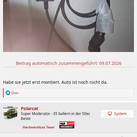
Beitrag automatisch zusammengeführt:
09.07.2026
Habe sie jetzt erst montiert. Auto ist noch nicht da.
R
Don
e
a
k
Polarcat
t
Super Moderator - 35 ballern in der 50er,
System
i
Beste
o
n
Hardwareluxx Team
e
n