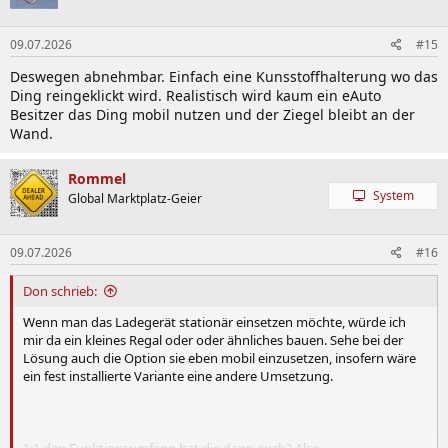
09.07.2026
#15
Deswegen abnehmbar. Einfach eine Kunsstoffhalterung wo das
Ding reingeklickt wird. Realistisch wird kaum ein eAuto
Besitzer das Ding mobil nutzen und der Ziegel bleibt an der
Wand.
Rommel
System
Global Marktplatz-Geier
09.07.2026
#16
Don schrieb:
Wenn man das Ladegerät stationär einsetzen möchte, würde ich
mir da ein kleines Regal oder oder ähnliches bauen. Sehe bei der
Lösung auch die Option sie eben mobil einzusetzen, insofern wäre
ein fest installierte Variante eine andere Umsetzung.
1:1 den Funktionsumfang hat die dann auch? Also