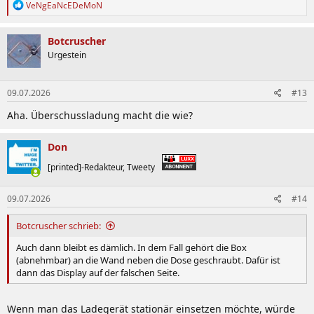
R
VeNgEaNcEDeMoN
e
a
k
Botcruscher
t
Urgestein
i
o
n
09.07.2026
#13
e
n
Aha. Überschussladung macht die wie?
:
Don
[printed]-Redakteur, Tweety
09.07.2026
#14
Botcruscher schrieb:
Auch dann bleibt es dämlich. In dem Fall gehört die Box
(abnehmbar) an die Wand neben die Dose geschraubt. Dafür ist
dann das Display auf der falschen Seite.
Wenn man das Ladegerät stationär einsetzen möchte, würde