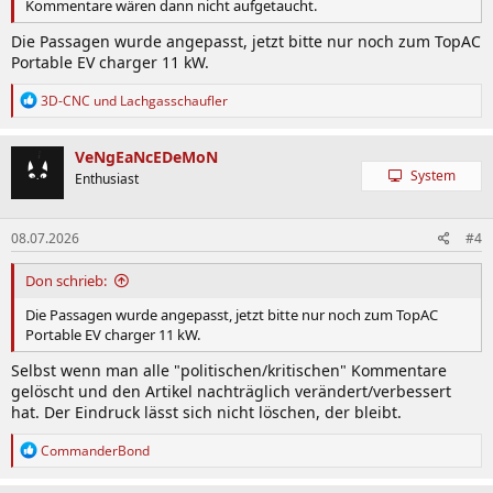
Kommentare wären dann nicht aufgetaucht.
Die Passagen wurde angepasst, jetzt bitte nur noch zum TopAC
Portable EV charger 11 kW.
R
3D-CNC
und
Lachgasschaufler
e
a
k
VeNgEaNcEDeMoN
t
System
Enthusiast
i
o
n
08.07.2026
#4
e
n
:
Don schrieb:
Die Passagen wurde angepasst, jetzt bitte nur noch zum TopAC
Portable EV charger 11 kW.
Selbst wenn man alle "politischen/kritischen" Kommentare
gelöscht und den Artikel nachträglich verändert/verbessert
hat. Der Eindruck lässt sich nicht löschen, der bleibt.
R
CommanderBond
e
a