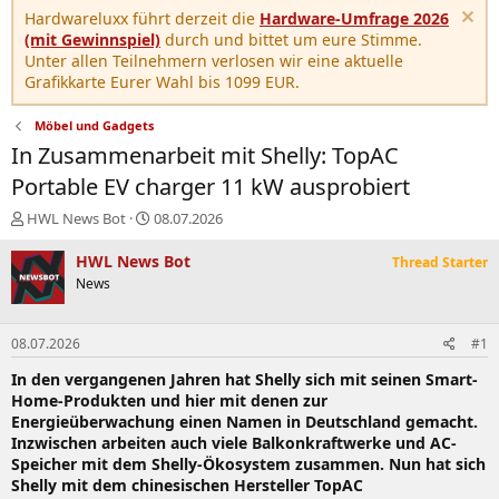
Hardwareluxx führt derzeit die
Hardware-Umfrage 2026
(mit Gewinnspiel)
durch und bittet um eure Stimme.
Unter allen Teilnehmern verlosen wir eine aktuelle
Grafikkarte Eurer Wahl bis 1099 EUR.
Möbel und Gadgets
In Zusammenarbeit mit Shelly: TopAC
Portable EV charger 11 kW ausprobiert
E
E
HWL News Bot
08.07.2026
r
r
s
s
HWL News Bot
Thread Starter
t
t
News
e
e
l
l
l
l
08.07.2026
#1
e
t
r
a
In den vergangenen Jahren hat Shelly sich mit seinen Smart-
m
Home-Produkten und hier mit denen zur
Energieüberwachung einen Namen in Deutschland gemacht.
Inzwischen arbeiten auch viele Balkonkraftwerke und AC-
Speicher mit dem Shelly-Ökosystem zusammen. Nun hat sich
Shelly mit dem chinesischen Hersteller TopAC