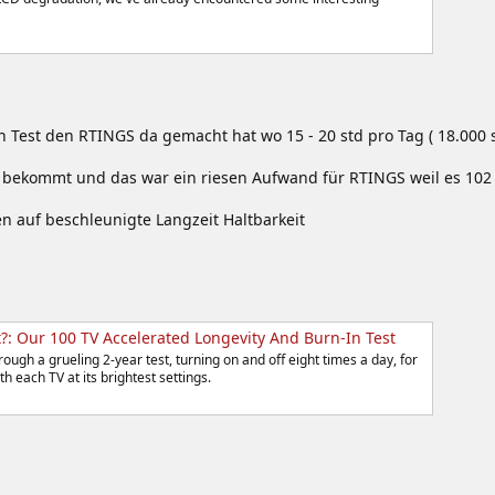
 Test den RTINGS da gemacht hat wo 15 - 20 std pro Tag ( 18.000 
bekommt und das war ein riesen Aufwand für RTINGS weil es 102 T
en auf beschleunigte Langzeit Haltbarkeit
?: Our 100 TV Accelerated Longevity And Burn-In Test
ough a grueling 2-year test, turning on and off eight times a day, for
th each TV at its brightest settings.