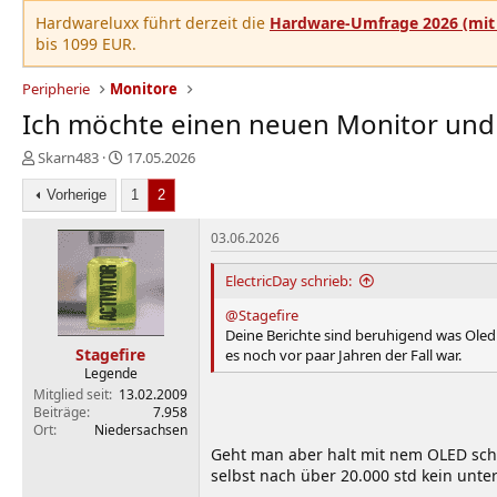
Hardwareluxx führt derzeit die
Hardware-Umfrage 2026 (mit 
bis 1099 EUR.
Peripherie
Monitore
Ich möchte einen neuen Monitor und 
E
E
Skarn483
17.05.2026
r
r
s
Vorherige
s
1
2
t
t
e
e
03.06.2026
l
l
l
l
ElectricDay schrieb:
e
t
@Stagefire
r
a
Deine Berichte sind beruhigend was Oled 
m
Stagefire
es noch vor paar Jahren der Fall war.
Legende
Mitglied seit
13.02.2009
Beiträge
7.958
Ort
Niedersachsen
Geht man aber halt mit nem OLED sch
selbst nach über 20.000 std kein unte