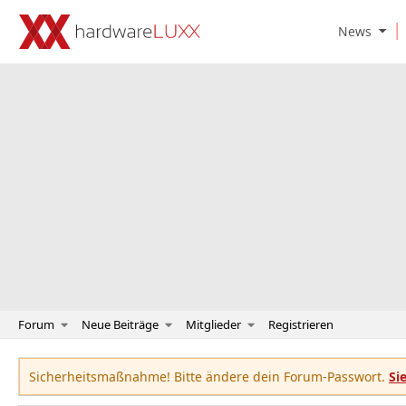
O
News
p
e
n
N
e
w
s
S
u
b
m
e
n
u
Forum
Neue Beiträge
Mitglieder
Registrieren
Sicherheitsmaßnahme! Bitte ändere dein Forum-Passwort.
Si