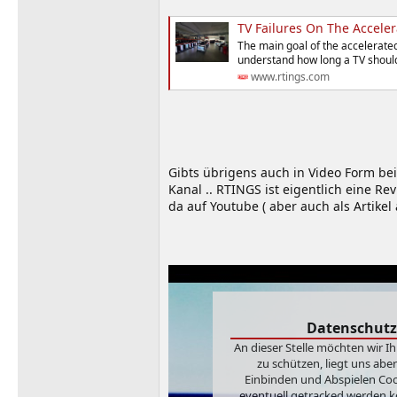
TV Failures On The Acceler
The main goal of the accelerated 
understand how long a TV should
www.rtings.com
Gibts übrigens auch in Video Form bei
Kanal .. RTINGS ist eigentlich eine Rev
da auf Youtube ( aber auch als Artike
Datenschutz
An dieser Stelle möchten wir I
zu schützen, liegt uns abe
Einbinden und Abspielen Cook
eventuell getracked werden k