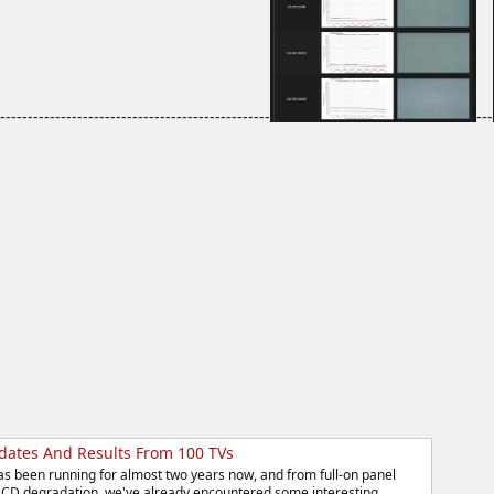
-------------------------------------------------
---
pdates And Results From 100 TVs
as been running for almost two years now, and from full-on panel
 LCD degradation, we've already encountered some interesting