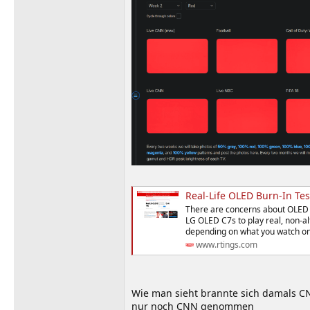
Real-Life OLED Burn-In Tes
There are concerns about OLED l
LG OLED C7s to play real, non-alt
depending on what you watch on
www.rtings.com
Wie man sieht brannte sich damals CN
nur noch CNN genommen