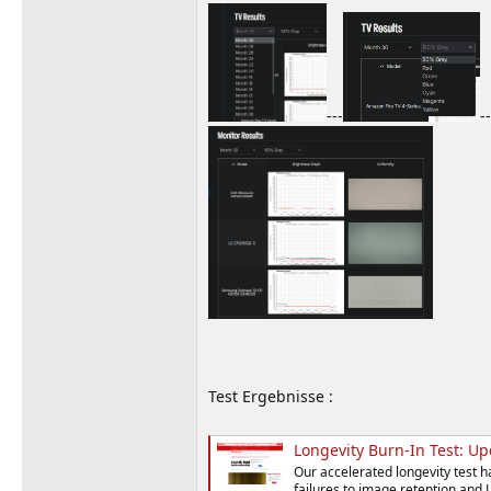
---
--
Test Ergebnisse :
Longevity Burn-In Test: U
Our accelerated longevity test h
failures to image retention and