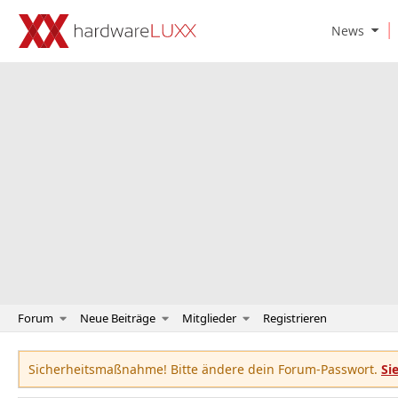
O
News
p
e
n
N
e
w
s
S
u
b
m
e
n
u
Forum
Neue Beiträge
Mitglieder
Registrieren
Sicherheitsmaßnahme! Bitte ändere dein Forum-Passwort.
Si