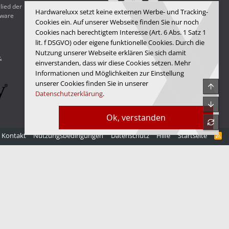
lied der
Hardwareluxx setzt keine externen Werbe- und Tracking-
dware
Cookies ein. Auf unserer Webseite finden Sie nur noch
Cookies nach berechtigtem Interesse (Art. 6 Abs. 1 Satz 1
lit. f DSGVO) oder eigene funktionelle Cookies. Durch die
Hardwareluxx Media GmbH
Nutzung unserer Webseite erklären Sie sich damit
&
© Copyright 2025 Hardwareluxx Media GmbH
einverstanden, dass wir diese Cookies setzen. Mehr
Informationen und Möglichkeiten zur Einstellung
unserer Cookies finden Sie in unserer
Obe
Datenschutzerklärung
.
Unte
Ok, verstanden
refre
Kontakt
Nutzungsbedingungen
Datenschutz
Hilfe
Startseite
R
S
S