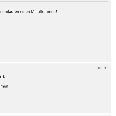
h umlaufen einen Metallrahmen?
#5
ark
ommen