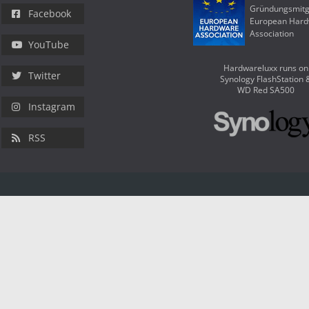
Gründungsmitg
Facebook
European Har
Association
YouTube
Hardwareluxx runs on
Twitter
Synology FlashStation 
WD Red SA500
Instagram
RSS