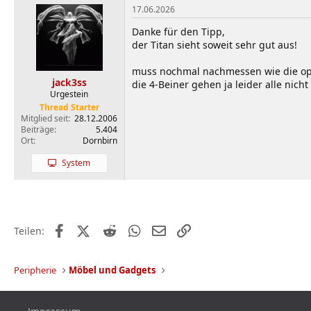
17.06.2026
Danke für den Tipp,
der Titan sieht soweit sehr gut aus!
muss nochmal nachmessen wie die opt
jack3ss
die 4-Beiner gehen ja leider alle nicht
Urgestein
Thread Starter
Mitglied seit
28.12.2006
Beiträge
5.404
Ort
Dornbirn
System
Facebook
X (Twitter)
Reddit
WhatsApp
E-Mail
Link
Teilen:
Peripherie
Möbel und Gadgets