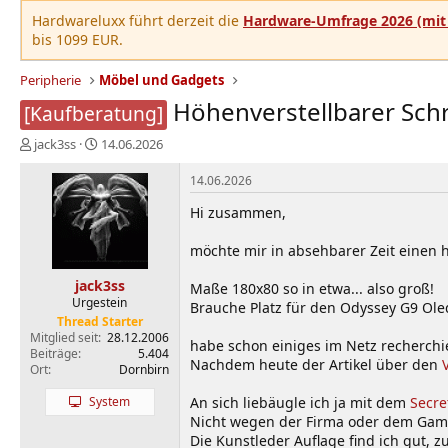
Hardwareluxx führt derzeit die
Hardware-Umfrage 2026 (mit 
bis 1099 EUR.
Peripherie
Möbel und Gadgets
Höhenverstellbarer Schr
[Kaufberatung]
E
E
jack3ss
14.06.2026
r
r
s
s
14.06.2026
t
t
Hi zusammen,
e
e
l
l
möchte mir in absehbarer Zeit einen 
l
l
e
t
jack3ss
r
a
Maße 180x80 so in etwa... also groß!
Urgestein
m
Brauche Platz für den Odyssey G9 Ole
Thread Starter
Mitglied seit
28.12.2006
habe schon einiges im Netz recherchi
Beiträge
5.404
Nachdem heute der Artikel über den
Ort
Dornbirn
System
An sich liebäugle ich ja mit dem
Secre
Nicht wegen der Firma oder dem Gamer-
Die Kunstleder Auflage find ich gut, z